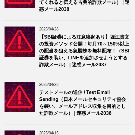
てくれると伝える古典的詐欺メール） | 迷
惑メール2038
2025/04/28
【SBI証券による注意喚起あり】堀江貴文
の投資メソッド公開！毎月70～150%以上
の配当を狙える急騰株を無料配布！（SBI
証券を装い、LINEを追加させようとする
詐欺メール） | 迷惑メール2037
2025/04/28
テストメールの送信 / Test Email
Sending（日本メールセキュリティ協会
を装い、メールアドレス収集を目的とし
た詐欺メール） | 迷惑メール2036
2025/04/15