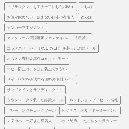
「リラックマ」をモチーフにした和菓子
いじめ
お酒が飲めない、飲まない日本の有名人
ぬるぽ
アンガーマネジメント
アングレーム国際漫画フェスティバル「遺産賞」
エックスサーバー（XSERVER）を装った詐欺メール
オススメ有料＆無料wordpressテーマ
コピー防止は、さほど防止できない
サイト状態を確認する無料の便利サイト
サブドメインとサブディレクトリ
タウンワークを装った詐欺メール
ネットショップ／セール情報
パワーランクチェックツール
ビジネスホテル「ドーミーイン」
マヌカハニー好きな有名人
ルッソ兄弟
七ヶ宿ダム湖カレー