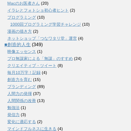
Macのお医者さん
(20)
イラレとフォトショ初心者ヒント
(2)
プログラミング
(10)
1000回プログラミング学習チャレンジ
(10)
漫画の描き方
(2)
ネットショップ「つなワタリ堂」運営
(4)
■創造的人生
(349)
映像エッセンス
(1)
プロ無謀家による「無謀」のすすめ
(24)
クリエイティブ・ツイート
(8)
毎月10万字！記録
(4)
創造力を育む
(15)
ブランディング
(89)
人間力の発揮
(37)
人間関係の改善
(13)
勉強法
(1)
発信力
(3)
変化に適応する
(2)
マインドフルネスに生きる
(4)