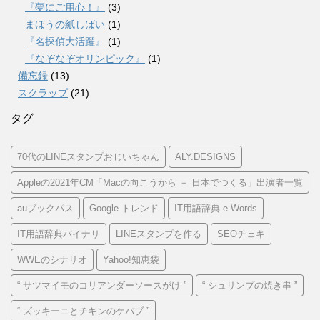
『夢にご用心！』
(3)
まほうの紙しばい
(1)
『名探偵大活躍』
(1)
『なぞなぞオリンピック』
(1)
備忘録
(13)
スクラップ
(21)
タグ
70代のLINEスタンプおじいちゃん
ALY.DESIGNS
Appleの2021年CM「Macの向こうから － 日本でつくる」出演者一覧
auブックパス
Google トレンド
IT用語辞典 e-Words
IT用語辞典バイナリ
LINEスタンプを作る
SEOチェキ
WWEのシナリオ
Yahoo!知恵袋
“ サツマイモのコリアンダーソースがけ ”
“ シュリンプの焼き串 ”
“ ズッキーニとチキンのケバブ ”