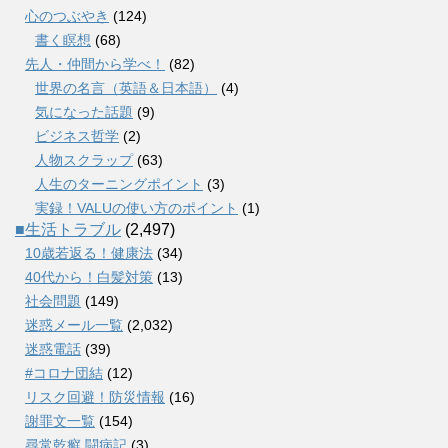
心のつぶやき
(124)
書く瞑想
(68)
先人・仲間から学べ！
(82)
世界の名言（英語＆日本語）
(4)
気になった話題
(9)
ビジネス哲学
(2)
人物スクラップ
(63)
人生のターニングポイント
(3)
実録！VALUの使い方のポイント
(1)
■生活トラブル
(2,497)
10歳若返る！健康法
(34)
40代から！白髪対策
(13)
社会問題
(149)
迷惑メール一覧
(2,032)
迷惑電話
(39)
#コロナ団結
(12)
リスク回避！防災情報
(16)
謝罪文一覧
(154)
尋常乾癬 闘病記
(3)