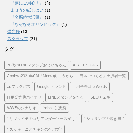
『夢にご用心！』
(3)
まほうの紙しばい
(1)
『名探偵大活躍』
(1)
『なぞなぞオリンピック』
(1)
備忘録
(13)
スクラップ
(21)
タグ
70代のLINEスタンプおじいちゃん
ALY.DESIGNS
Appleの2021年CM「Macの向こうから － 日本でつくる」出演者一覧
auブックパス
Google トレンド
IT用語辞典 e-Words
IT用語辞典バイナリ
LINEスタンプを作る
SEOチェキ
WWEのシナリオ
Yahoo!知恵袋
“ サツマイモのコリアンダーソースがけ ”
“ シュリンプの焼き串 ”
“ ズッキーニとチキンのケバブ ”