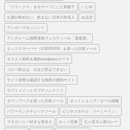
「リラックマ」をモチーフにした和菓子
いじめ
お酒が飲めない、飲まない日本の有名人
ぬるぽ
アンガーマネジメント
アングレーム国際漫画フェスティバル「遺産賞」
エックスサーバー（XSERVER）を装った詐欺メール
オススメ有料＆無料wordpressテーマ
コピー防止は、さほど防止できない
サイト状態を確認する無料の便利サイト
サブドメインとサブディレクトリ
タウンワークを装った詐欺メール
ネットショップ／セール情報
パワーランクチェックツール
ビジネスホテル「ドーミーイン」
マヌカハニー好きな有名人
ルッソ兄弟
七ヶ宿ダム湖カレー