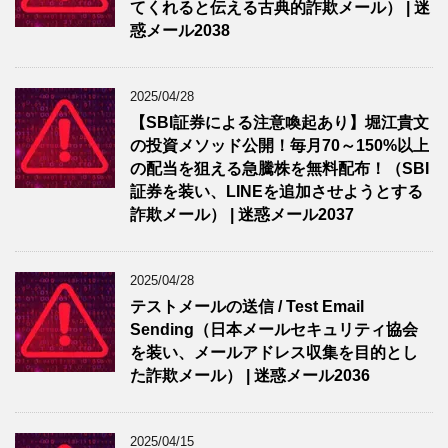
てくれると伝える古典的詐欺メール） | 迷
惑メール2038
2025/04/28
【SBI証券による注意喚起あり】堀江貴文
の投資メソッド公開！毎月70～150%以上
の配当を狙える急騰株を無料配布！（SBI
証券を装い、LINEを追加させようとする
詐欺メール） | 迷惑メール2037
2025/04/28
テストメールの送信 / Test Email
Sending（日本メールセキュリティ協会
を装い、メールアドレス収集を目的とし
た詐欺メール） | 迷惑メール2036
2025/04/15