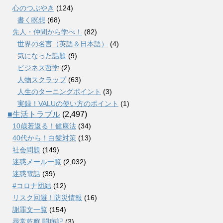
心のつぶやき
(124)
書く瞑想
(68)
先人・仲間から学べ！
(82)
世界の名言（英語＆日本語）
(4)
気になった話題
(9)
ビジネス哲学
(2)
人物スクラップ
(63)
人生のターニングポイント
(3)
実録！VALUの使い方のポイント
(1)
■生活トラブル
(2,497)
10歳若返る！健康法
(34)
40代から！白髪対策
(13)
社会問題
(149)
迷惑メール一覧
(2,032)
迷惑電話
(39)
#コロナ団結
(12)
リスク回避！防災情報
(16)
謝罪文一覧
(154)
尋常乾癬 闘病記
(3)