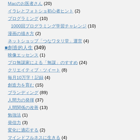
Macのお医者さん
(20)
イラレとフォトショ初心者ヒント
(2)
プログラミング
(10)
1000回プログラミング学習チャレンジ
(10)
漫画の描き方
(2)
ネットショップ「つなワタリ堂」運営
(4)
■創造的人生
(349)
映像エッセンス
(1)
プロ無謀家による「無謀」のすすめ
(24)
クリエイティブ・ツイート
(8)
毎月10万字！記録
(4)
創造力を育む
(15)
ブランディング
(89)
人間力の発揮
(37)
人間関係の改善
(13)
勉強法
(1)
発信力
(3)
変化に適応する
(2)
マインドフルネスに生きる
(4)