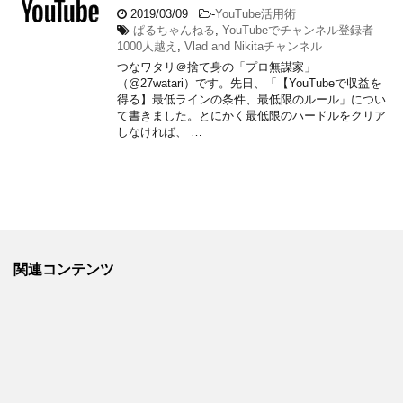
2019/03/09
-
YouTube活用術
ぱるちゃんねる
,
YouTubeでチャンネル登録者
1000人越え
,
Vlad and Nikitaチャンネル
つなワタリ＠捨て身の「プロ無謀家」
（@27watari）です。先日、「【YouTubeで収益を
得る】最低ラインの条件、最低限のルール」につい
て書きました。とにかく最低限のハードルをクリア
しなければ、 …
関連コンテンツ