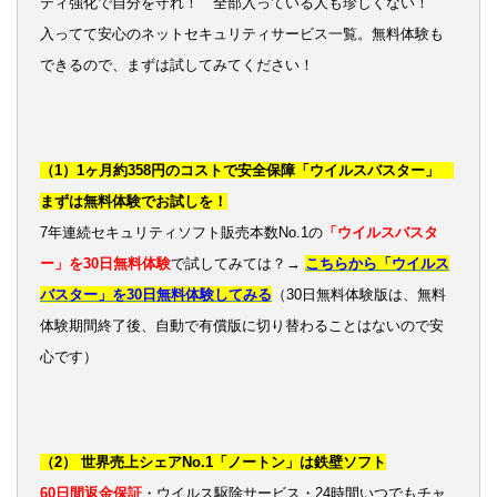
ティ強化で自分を守れ！ 全部入っている人も珍しくない！
入ってて安心のネットセキュリティサービス一覧。無料体験も
できるので、まずは試してみてください！
（1）1ヶ月約358円のコストで安全保障「ウイルスバスター」
まずは無料体験でお試しを！
7年連続セキュリティソフト販売本数No.1の
「ウイルスバスタ
ー」を30日無料体験
で試してみては？→
こちらから「ウイルス
バスター」を30日無料体験してみる
（30日無料体験版は、無料
体験期間終了後、自動で有償版に切り替わることはないので安
心です）
（2） 世界売上シェアNo.1「ノートン」は鉄壁ソフト
60日間返金保証
・ウイルス駆除サービス・24時間いつでもチャ