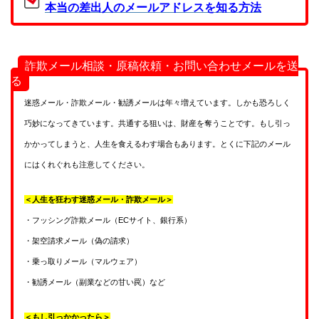
本当の差出人のメールアドレスを知る方法
詐欺メール相談・原稿依頼・お問い合わせメールを送
る
迷惑メール・詐欺メール・勧誘メールは年々増えています。しかも恐ろしく
巧妙になってきています。共通する狙いは、財産を奪うことです。もし引っ
かかってしまうと、人生を食えるわす場合もあります。とくに下記のメール
にはくれぐれも注意してください。
＜人生を狂わす迷惑メール・詐欺メール＞
・フッシング詐欺メール（ECサイト、銀行系）
・架空請求メール（偽の請求）
・乗っ取りメール（マルウェア）
・勧誘メール（副業などの甘い罠）など
＜もし引っかかったら＞