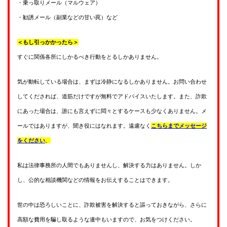
・乗っ取りメール（マルウェア）
・勧誘メール（副業などの甘い罠）など
＜もし引っかかったら＞
すぐに関係各所にしかるべき行動をとるしかありません。
気が動転している場合は、まずは冷静になるしかありません。お問い合わせ
してくだされば、道筋だけですが無料でアドバイスいたします。また、詐欺
にあった場合は、誰にも言えずに悶々とするケースも少なくありません。メ
ールではありますが、聞き役にはなれます。遠慮なく
こちらまでメッセージ
をください
。
私は法律事務所の人間でもありませんし、解決する力はありません。しか
し、公的な相談機関などの情報をお伝えすることはできます。
世の中は恐ろしいことに、詐欺被害を解決すると謳っておきながら、さらに
高額な費用を騙し取るような連中もいますので、お気をつけください。