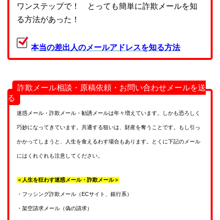
ワンステップで！ とっても簡単に詐欺メールを知
る方法があった！
本当の差出人のメールアドレスを知る方法
詐欺メール相談・原稿依頼・お問い合わせメールを送
る
迷惑メール・詐欺メール・勧誘メールは年々増えています。しかも恐ろしく
巧妙になってきています。共通する狙いは、財産を奪うことです。もし引っ
かかってしまうと、人生を食えるわす場合もあります。とくに下記のメール
にはくれぐれも注意してください。
＜人生を狂わす迷惑メール・詐欺メール＞
・フッシング詐欺メール（ECサイト、銀行系）
・架空請求メール（偽の請求）