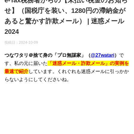
e-Tax税務署からの【未払い税金のお知ら
せ】（国税庁を装い、1280円の滯納金が
あると驚かす詐欺メール） | 迷惑メール
2024
投稿日：
2024-10-09
つなワタリ＠捨て身の「プロ無謀家」（
@27watari
）
で
す。私の元に届いた
「迷惑メール・詐欺メール」の実例を
最速で紹介
しています。くれぐれも迷惑メールに引っかか
らないようにしてくださいね。