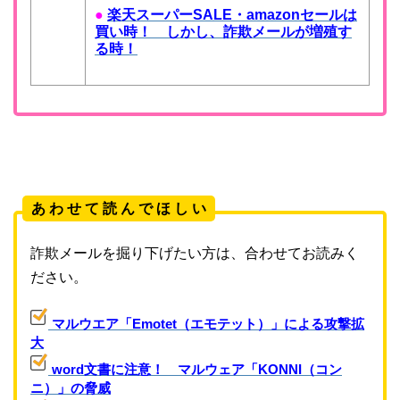
●
楽天スーパーSALE・amazonセールは
買い時！ しかし、詐欺メールが増殖す
る時！
あ わ せ て 読 ん で ほ し い
詐欺メールを掘り下げたい方は、合わせてお読みく
ださい。
マルウエア「Emotet（エモテット）」による攻撃拡
大
word文書に注意！ マルウェア「KONNI（コン
ニ）」の脅威