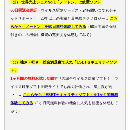
（2） 世界売上シェアNo.1「ノートン」は鉄壁ソフト
60日間返金保証
・ウイルス駆除サービス・24時間いつでもチャ
ットサポート！ 20年以上の実績と最先端テクノロジー→
こち
らから「ノートン」を60日無料体験してみる
（60日間返金保証
付きのこの機会に機能の充実度を体感してみて）
（3）強さ・軽さ・総合満足度で人気「ESETセキュリティソフ
ト」
1ヶ月間の無料お試し期間
アリの総合ウイルス対策ソフト！ ウ
イルス対策ソフト比較サイトでも高く評価され、満足度が高
い！→
こちらから「ESETセキュリティソフト」を1ヶ月間無料
体験してみる
（1ヶ月間無料体験の機会に人気も秘密を体感して
みて）