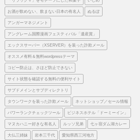
「リラックマ」をモチーフにした和菓子
いじめ
お酒が飲めない、飲まない日本の有名人
ぬるぽ
アンガーマネジメント
アングレーム国際漫画フェスティバル「遺産賞」
エックスサーバー（XSERVER）を装った詐欺メール
オススメ有料＆無料wordpressテーマ
コピー防止は、さほど防止できない
サイト状態を確認する無料の便利サイト
サブドメインとサブディレクトリ
タウンワークを装った詐欺メール
ネットショップ／セール情報
パワーランクチェックツール
ビジネスホテル「ドーミーイン」
マヌカハニー好きな有名人
ルッソ兄弟
七ヶ宿ダム湖カレー
大仏三姉妹
岩本三千代
愛知県西三河地方