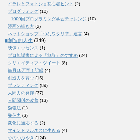
イラレとフォトショ初心者ヒント
(2)
プログラミング
(10)
1000回プログラミング学習チャレンジ
(10)
漫画の描き方
(2)
ネットショップ「つなワタリ堂」運営
(4)
■創造的人生
(349)
映像エッセンス
(1)
プロ無謀家による「無謀」のすすめ
(24)
クリエイティブ・ツイート
(8)
毎月10万字！記録
(4)
創造力を育む
(15)
ブランディング
(89)
人間力の発揮
(37)
人間関係の改善
(13)
勉強法
(1)
発信力
(3)
変化に適応する
(2)
マインドフルネスに生きる
(4)
心のつぶやき
(124)