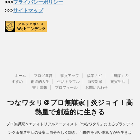
>>>
プライバシーポリシー
>>>
サイトマップ
ホーム
ブログ運営
収入アップ
福業ナビ
「無謀」の
すすめ
創造的人生
生活トラブル
白髪対策
充実生活
書く瞑想
プロフィール
お問い合わせ
つなワタリ＠プロ無謀家 | 炎ジョイ！高
熱量で創造的に生きる
プロ無謀家＆エディトリアルアーティスト「つなワタリ」によるブランディ
ング＆創造生活の提案→自分らしく輝き、可能性を追い求めながら生きよ