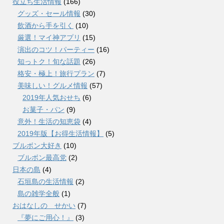
役立ち生活情報
(166)
グッズ・セール情報
(30)
飲酒から手を引く
(10)
厳選！マイ神アプリ
(15)
演出のコツ！パーティー
(16)
知っトク！旬な話題
(26)
格安・極上！旅行プラン
(7)
美味しい！グルメ情報
(57)
2019年人気おせち
(6)
お菓子・パン
(9)
意外！生活の知恵袋
(4)
2019年版【お得生活情報】
(5)
ブルボン大好き
(10)
ブルボン最高党
(2)
日本の島
(4)
石垣島の生活情報
(2)
島の雑学全般
(1)
おはなしの せかい
(7)
『夢にご用心！』
(3)