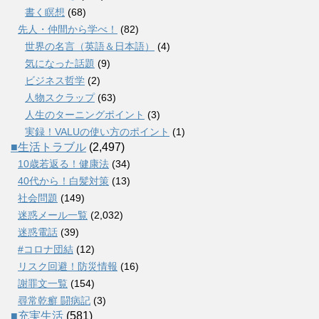
書く瞑想
(68)
先人・仲間から学べ！
(82)
世界の名言（英語＆日本語）
(4)
気になった話題
(9)
ビジネス哲学
(2)
人物スクラップ
(63)
人生のターニングポイント
(3)
実録！VALUの使い方のポイント
(1)
■生活トラブル
(2,497)
10歳若返る！健康法
(34)
40代から！白髪対策
(13)
社会問題
(149)
迷惑メール一覧
(2,032)
迷惑電話
(39)
#コロナ団結
(12)
リスク回避！防災情報
(16)
謝罪文一覧
(154)
尋常乾癬 闘病記
(3)
■充実生活
(581)