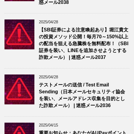
惑メール2038
2025/04/28
【SBI証券による注意喚起あり】堀江貴文
の投資メソッド公開！毎月70～150%以上
の配当を狙える急騰株を無料配布！（SBI
証券を装い、LINEを追加させようとする
詐欺メール） | 迷惑メール2037
2025/04/28
テストメールの送信 / Test Email
Sending（日本メールセキュリティ協会
を装い、メールアドレス収集を目的とし
た詐欺メール） | 迷惑メール2036
2025/04/15
重要お知らせ：あなたがAUPayポイント