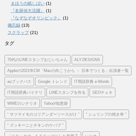
まほうの紙しばい
(1)
『名探偵大活躍』
(1)
『なぞなぞオリンピック』
(1)
備忘録
(13)
スクラップ
(21)
タグ
70代のLINEスタンプおじいちゃん
ALY.DESIGNS
Appleの2021年CM「Macの向こうから － 日本でつくる」出演者一覧
auブックパス
Google トレンド
IT用語辞典 e-Words
IT用語辞典バイナリ
LINEスタンプを作る
SEOチェキ
WWEのシナリオ
Yahoo!知恵袋
“ サツマイモのコリアンダーソースがけ ”
“ シュリンプの焼き串 ”
“ ズッキーニとチキンのケバブ ”