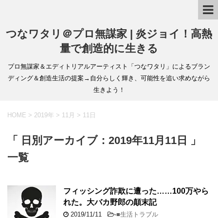
つなワタリ＠プロ無謀家 | 炎ジョイ！高熱
量で創造的に生きる
プロ無謀家＆エディトリアルアーティスト「つなワタリ」によるブラン
ディング＆創造生活の提案→自分らしく輝き、可能性を追い求めながら
生きよう！
HOME
>
2019年
>
11月
>
11日
「 日別アーカイブ：2019年11月11日 」
一覧
フィッシング詐欺に遭った……100万やら
れた。大バカ野郎の顛末記
2019/11/11
-
■生活トラブル