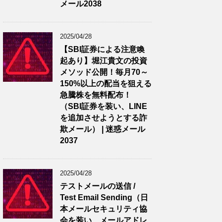
メール2038
2025/04/28
【SBI証券による注意喚
起あり】堀江貴文の投資
メソッド公開！毎月70～
150%以上の配当を狙える
急騰株を無料配布！
（SBI証券を装い、LINE
を追加させようとする詐
欺メール） | 迷惑メール
2037
2025/04/28
テストメールの送信 /
Test Email Sending（日
本メールセキュリティ協
会を装い、メールアドレ