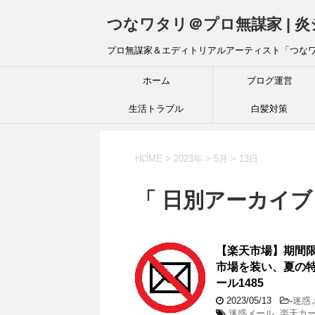
つなワタリ＠プロ無謀家 | 
プロ無謀家＆エディトリアルアーティスト「つな
ホーム
ブログ運営
生活トラブル
白髪対策
HOME
>
2023年
>
5月
>
13日
「 日別アーカイブ：
【楽天市場】期間限
市場を装い、夏の特
ール1485
2023/05/13
-
迷惑
迷惑メール
,
楽天カ