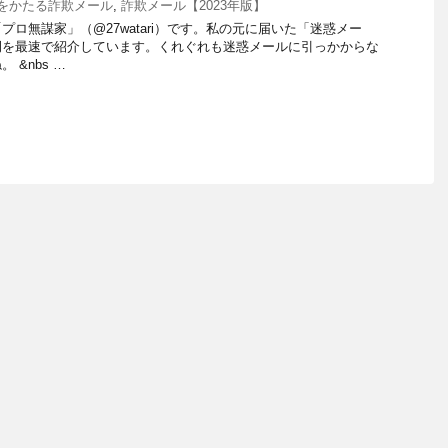
onをかたる詐欺メール
,
詐欺メール【2023年版】
ロ無謀家」（@27watari）です。私の元に届いた「迷惑メー
例を最速で紹介しています。くれぐれも迷惑メールに引っかからな
 &nbs …