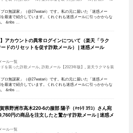
ロ無謀家」（@27watari）です。私の元に届いた「迷惑メー
例を最速で紹介しています。くれぐれも迷惑メールに引っかからな
 &nbs …
akuma】アカウントの異常ログインについて（楽天「ラク
ードのリセットを促す詐欺メール） | 迷惑メール
メール一覧
ードを装った詐欺メール
,
詐欺メール【2023年版】
,
楽天ラクマを装
ロ無謀家」（@27watari）です。私の元に届いた「迷惑メー
例を最速で紹介しています。くれぐれも迷惑メールに引っかからな
 &nbs …
賀県野洲市高木220-6の服部 陽子（ﾊｯﾄﾘ ﾖｳｺ）さん宛
,760円の商品を注文したと驚かす詐欺メール | 迷惑メ
メール一覧