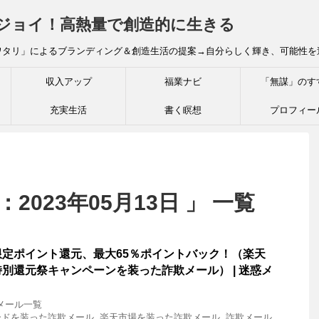
炎ジョイ！高熱量で創造的に生きる
ワタリ」によるブランディング＆創造生活の提案→自分らしく輝き、可能性を
収入アップ
福業ナビ
「無謀」のす
充実生活
書く瞑想
プロフィー
2023年05月13日 」 一覧
定ポイント還元、最大65％ポイントバック！（楽天
別還元祭キャンペーンを装った詐欺メール） | 迷惑メ
メール一覧
ードを装った詐欺メール
,
楽天市場を装った詐欺メール
,
詐欺メール