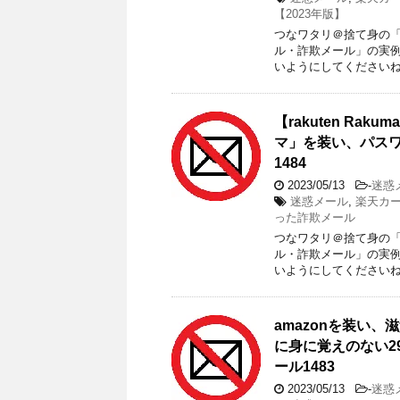
【2023年版】
つなワタリ＠捨て身の「プ
ル・詐欺メール」の実
いようにしてくださいね。
【rakuten R
マ」を装い、パスワ
1484
2023/05/13
-
迷惑
迷惑メール
,
楽天カ
った詐欺メール
つなワタリ＠捨て身の「プ
ル・詐欺メール」の実
いようにしてくださいね。
amazonを装い、滋
に身に覚えのない29
ール1483
2023/05/13
-
迷惑