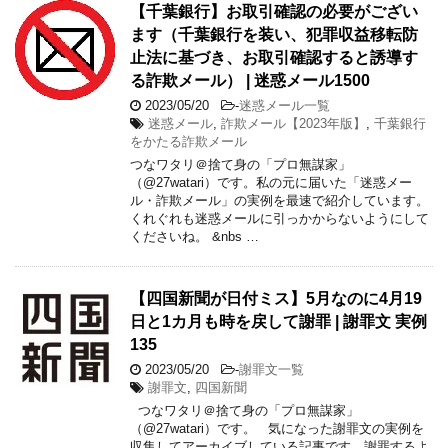
【千葉銀行】お取引確認の必要がござい
ます（千葉銀行を装い、犯罪収益移転防
止法に基づき、お取引確認すると誘導す
る詐欺メール） | 迷惑メール1500
2023/05/20
-
迷惑メール一覧
迷惑メール
,
詐欺メール【2023年版】
,
千葉銀行
をかたる詐欺メール
つなワタリ＠捨て身の「プロ無謀家」
（@27watari）です。私の元に届いた「迷惑メー
ル・詐欺メール」の実例を最速で紹介しています。
くれぐれも迷惑メールに引っかからないようにして
くださいね。 &nbs …
【四国新聞が日付ミス】5月なのに4月19
日と1カ月も時を戻して謝罪 | 謝罪文 実例
135
2023/05/20
-
謝罪文一覧
謝罪文
,
四国新聞
つなワタリ＠捨て身の「プロ無謀家」
（@27watari）です。 気になった謝罪文の実例を
収集してアーカイブしている記事です。謝罪するよ