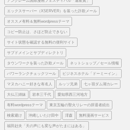
アングレーム国際漫画フェスティバル「遺産賞」
エックスサーバー（XSERVER）を装った詐欺メール
オススメ有料＆無料wordpressテーマ
コピー防止は、さほど防止できない
サイト状態を確認する無料の便利サイト
サブドメインとサブディレクトリ
タウンワークを装った詐欺メール
ネットショップ／セール情報
パワーランクチェックツール
ビジネスホテル「ドーミーイン」
マヌカハニー好きな有名人
ルッソ兄弟
七ヶ宿ダム湖カレー
大仏三姉妹
岩本三千代
愛知県西三河地方
有料wordpressテーマ
東京五輪の聖火リレーの辞退者続出
検索避け
沖縄しいたけ田中
澪森
無料漫画サービス
福田赳夫「天の声にも変な声がたまにはある」