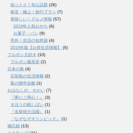
知っトク！旬な話題
(26)
格安・極上！旅行プラン
(7)
美味しい！グルメ情報
(57)
2019年人気おせち
(6)
お菓子・パン
(9)
意外！生活の知恵袋
(4)
2019年版【お得生活情報】
(5)
ブルボン大好き
(10)
ブルボン最高党
(2)
日本の島
(4)
石垣島の生活情報
(2)
島の雑学全般
(1)
おはなしの せかい
(7)
『夢にご用心！』
(3)
まほうの紙しばい
(1)
『名探偵大活躍』
(1)
『なぞなぞオリンピック』
(1)
備忘録
(13)
スクラップ
(21)