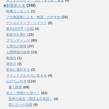
ネットショップ「つなワタリ堂」運営
(4)
■創造的人生
(349)
映像エッセンス
(1)
プロ無謀家による「無謀」のすすめ
(24)
クリエイティブ・ツイート
(8)
毎月10万字！記録
(4)
創造力を育む
(15)
ブランディング
(89)
人間力の発揮
(37)
人間関係の改善
(13)
勉強法
(1)
発信力
(3)
変化に適応する
(2)
マインドフルネスに生きる
(4)
心のつぶやき
(124)
書く瞑想
(68)
先人・仲間から学べ！
(82)
世界の名言（英語＆日本語）
(4)
気になった話題
(9)