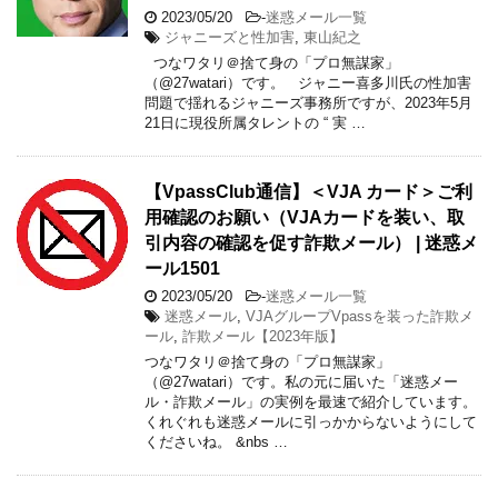
2023/05/20
-
迷惑メール一覧
ジャニーズと性加害
,
東山紀之
つなワタリ＠捨て身の「プロ無謀家」
（@27watari）です。 ジャニー喜多川氏の性加害
問題で揺れるジャニーズ事務所ですが、2023年5月
21日に現役所属タレントの “ 実 …
【VpassClub通信】＜VJA カード＞ご利
用確認のお願い（VJAカードを装い、取
引内容の確認を促す詐欺メール） | 迷惑メ
ール1501
2023/05/20
-
迷惑メール一覧
迷惑メール
,
VJAグループVpassを装った詐欺メ
ール
,
詐欺メール【2023年版】
つなワタリ＠捨て身の「プロ無謀家」
（@27watari）です。私の元に届いた「迷惑メー
ル・詐欺メール」の実例を最速で紹介しています。
くれぐれも迷惑メールに引っかからないようにして
くださいね。 &nbs …