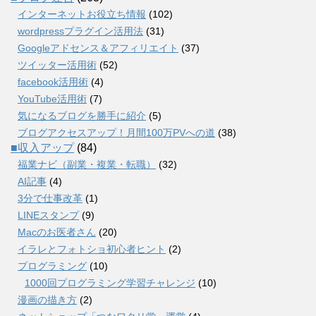
インターネットお役立ち情報
(102)
wordpressプラグイン活用法
(31)
Googleアドセンス＆アフィリエイト
(37)
ツイッター活用術
(52)
facebook活用術
(4)
YouTube活用術
(7)
気になるブログを勝手に紹介
(5)
ブログアクセスアップ！月間100万PVへの道
(38)
■収入アップ
(84)
福業ナビ（副業・複業・転職）
(32)
AI記事
(4)
3分で仕事改革
(1)
LINEスタンプ
(9)
Macのお医者さん
(20)
イラレとフォトショ初心者ヒント
(2)
プログラミング
(10)
1000回プログラミング学習チャレンジ
(10)
漫画の描き方
(2)