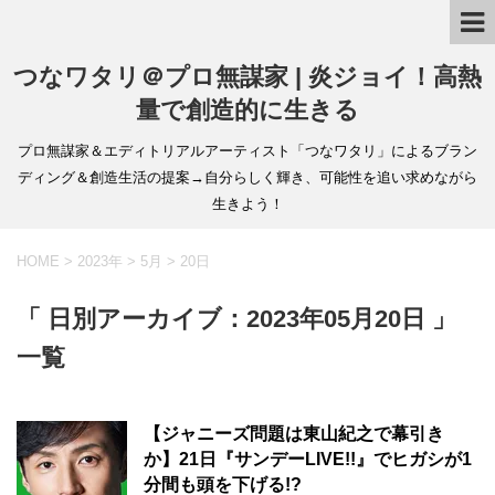
つなワタリ＠プロ無謀家 | 炎ジョイ！高熱
量で創造的に生きる
プロ無謀家＆エディトリアルアーティスト「つなワタリ」によるブラン
ディング＆創造生活の提案→自分らしく輝き、可能性を追い求めながら
生きよう！
HOME
>
2023年
>
5月
>
20日
「 日別アーカイブ：2023年05月20日 」
一覧
【ジャニーズ問題は東山紀之で幕引き
か】21日『サンデーLIVE!!』でヒガシが1
分間も頭を下げる!?