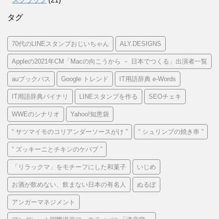
タグ
70代のLINEスタンプおじいちゃん
ALY.DESIGNS
Appleの2021年CM「Macの向こうから － 日本でつくる」出演者一覧
auブックパス
Google トレンド
IT用語辞典 e-Words
IT用語辞典バイナリ
LINEスタンプを作る
SEOチェキ
WWEのシナリオ
Yahoo!知恵袋
“ サツマイモのコリアンダーソースがけ ”
“ シュリンプの焼き串 ”
“ ズッキーニとチキンのケバブ ”
「リラックマ」をモチーフにした和菓子
いじめ
お酒が飲めない、飲まない日本の有名人
ぬるぽ
アンガーマネジメント