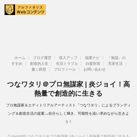
ホーム
ブログ運営
収入アップ
福業ナビ
「無謀」の
すすめ
創造的人生
生活トラブル
白髪対策
充実生活
書く瞑想
プロフィール
お問い合わせ
つなワタリ＠プロ無謀家 | 炎ジョイ！高
熱量で創造的に生きる
プロ無謀家＆エディトリアルアーティスト「つなワタリ」によるブランディ
ング＆創造生活の提案→自分らしく輝き、可能性を追い求めながら生きよ
う！
Copyright© つなワタリ＠プロ無謀家 | 炎ジョイ！高熱量で創造的に生きる