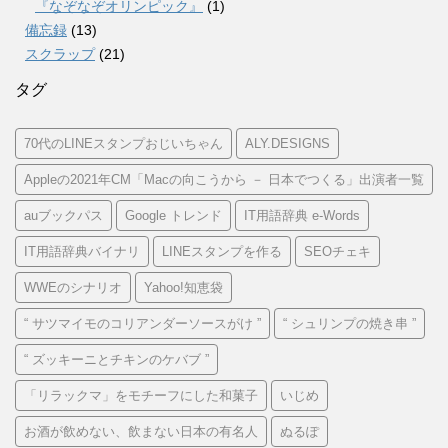
『なぞなぞオリンピック』
(1)
備忘録
(13)
スクラップ
(21)
タグ
70代のLINEスタンプおじいちゃん
ALY.DESIGNS
Appleの2021年CM「Macの向こうから － 日本でつくる」出演者一覧
auブックパス
Google トレンド
IT用語辞典 e-Words
IT用語辞典バイナリ
LINEスタンプを作る
SEOチェキ
WWEのシナリオ
Yahoo!知恵袋
“ サツマイモのコリアンダーソースがけ ”
“ シュリンプの焼き串 ”
“ ズッキーニとチキンのケバブ ”
「リラックマ」をモチーフにした和菓子
いじめ
お酒が飲めない、飲まない日本の有名人
ぬるぽ