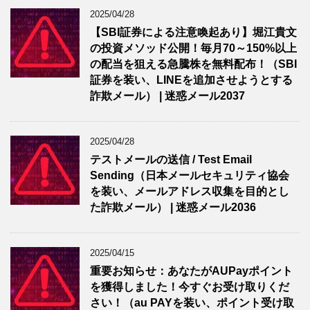
2025/04/28
【SBI証券による注意喚起あり】堀江貴文
の投資メソッド公開！毎月70～150%以上
の配当を狙える急騰株を無料配布！（SBI
証券を装い、LINEを追加させようとする
詐欺メール） | 迷惑メール2037
2025/04/28
テストメールの送信 / Test Email
Sending（日本メールセキュリティ協会
を装い、メールアドレス収集を目的とし
た詐欺メール） | 迷惑メール2036
2025/04/15
重要お知らせ：あなたがAUPayポイント
を獲得しました！今すぐお受け取りくだ
さい！（au PAYを装い、ポイント受け取