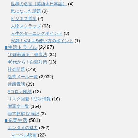
世界の名言（英語＆日本語）
(4)
気になった話題
(9)
ビジネス哲学
(2)
人物スクラップ
(63)
人生のターニングポイント
(3)
実録！VALUの使い方のポイント
(1)
■生活トラブル
(2,497)
10歳若返る！健康法
(34)
40代から！白髪対策
(13)
社会問題
(149)
迷惑メール一覧
(2,032)
迷惑電話
(39)
#コロナ団結
(12)
リスク回避！防災情報
(16)
謝罪文一覧
(154)
尋常乾癬 闘病記
(3)
■充実生活
(581)
エンタメの魅力
(262)
マーベル映画
(22)