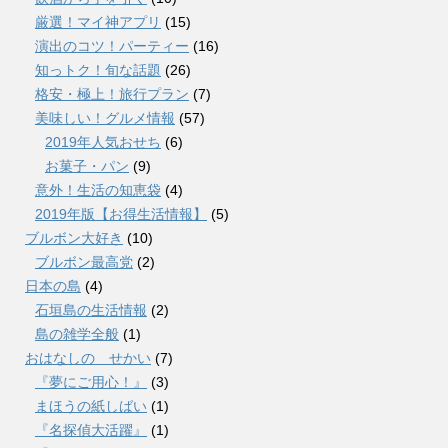
厳選！マイ神アプリ
(15)
演出のコツ！パーティー
(16)
知っトク！旬な話題
(26)
格安・極上！旅行プラン
(7)
美味しい！グルメ情報
(57)
2019年人気おせち
(6)
お菓子・パン
(9)
意外！生活の知恵袋
(4)
2019年版【お得生活情報】
(5)
ブルボン大好き
(10)
ブルボン最高党
(2)
日本の島
(4)
石垣島の生活情報
(2)
島の雑学全般
(1)
おはなしの せかい
(7)
『夢にご用心！』
(3)
まほうの紙しばい
(1)
『名探偵大活躍』
(1)