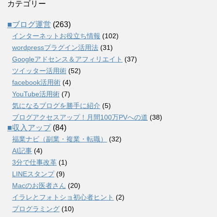
カテゴリー
■ブログ運営
(263)
インターネットお役立ち情報
(102)
wordpressプラグイン活用法
(31)
Googleアドセンス＆アフィリエイト
(37)
ツイッター活用術
(52)
facebook活用術
(4)
YouTube活用術
(7)
気になるブログを勝手に紹介
(5)
ブログアクセスアップ！月間100万PVへの道
(38)
■収入アップ
(84)
福業ナビ（副業・複業・転職）
(32)
AI記事
(4)
3分で仕事改革
(1)
LINEスタンプ
(9)
Macのお医者さん
(20)
イラレとフォトショ初心者ヒント
(2)
プログラミング
(10)