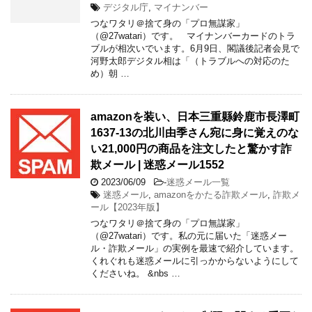
デジタル庁
,
マイナンバー
つなワタリ＠捨て身の「プロ無謀家」
（@27watari）です。 マイナンバーカードのトラ
ブルが相次いでいます。6月9日、閣議後記者会見で
河野太郎デジタル相は「（トラブルへの対応のた
め）朝 …
amazonを装い、日本三重縣鈴鹿市長澤町
1637-13の北川由季さん宛に身に覚えのな
い21,000円の商品を注文したと驚かす詐
欺メール | 迷惑メール1552
2023/06/09
-
迷惑メール一覧
迷惑メール
,
amazonをかたる詐欺メール
,
詐欺メ
ール【2023年版】
つなワタリ＠捨て身の「プロ無謀家」
（@27watari）です。私の元に届いた「迷惑メー
ル・詐欺メール」の実例を最速で紹介しています。
くれぐれも迷惑メールに引っかからないようにして
くださいね。 &nbs …