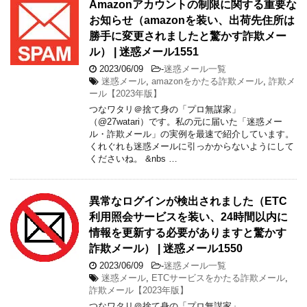
Amazonアカウントの制限に関する重要な
お知らせ（amazonを装い、出荷先住所は
勝手に変更されましたと驚かす詐欺メー
ル） | 迷惑メール1551
2023/06/09
-
迷惑メール一覧
迷惑メール
,
amazonをかたる詐欺メール
,
詐欺メ
ール【2023年版】
つなワタリ＠捨て身の「プロ無謀家」
（@27watari）です。私の元に届いた「迷惑メー
ル・詐欺メール」の実例を最速で紹介しています。
くれぐれも迷惑メールに引っかからないようにして
くださいね。 &nbs …
異常なログインが検出されました（ETC
利用照会サービスを装い、24時間以内に
情報を更新する必要がありますと驚かす
詐欺メール） | 迷惑メール1550
2023/06/09
-
迷惑メール一覧
迷惑メール
,
ETCサービスをかたる詐欺メール
,
詐欺メール【2023年版】
つなワタリ＠捨て身の「プロ無謀家」