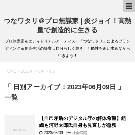
つなワタリ＠プロ無謀家 | 炎ジョイ！高熱
量で創造的に生きる
プロ無謀家＆エディトリアルアーティスト「つなワタリ」によるブラン
ディング＆創造生活の提案→自分らしく輝き、可能性を追い求めながら
生きよう！
HOME
>
2023年
>
6月
>
9日
「 日別アーカイブ：2023年06月09日 」
一覧
【自己矛盾のデジタル庁の解体希望】組
織も河野太郎氏自身も見直しが急務
2023/06/09
-
社会問題