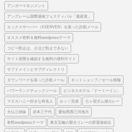
アンガーマネジメント
アングレーム国際漫画フェスティバル「遺産賞」
エックスサーバー（XSERVER）を装った詐欺メール
オススメ有料＆無料wordpressテーマ
コピー防止は、さほど防止できない
サイト状態を確認する無料の便利サイト
サブドメインとサブディレクトリ
タウンワークを装った詐欺メール
ネットショップ／セール情報
パワーランクチェックツール
ビジネスホテル「ドーミーイン」
マヌカハニー好きな有名人
ルッソ兄弟
七ヶ宿ダム湖カレー
大仏三姉妹
岩本三千代
愛知県西三河地方
有料wordpressテーマ
東京五輪の聖火リレーの辞退者続出