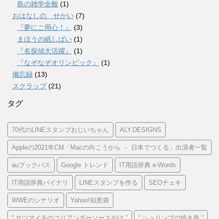
島の雑学全般
(1)
おはなしの せかい
(7)
『夢にご用心！』
(3)
まほうの紙しばい
(1)
『名探偵大活躍』
(1)
『なぞなぞオリンピック』
(1)
備忘録
(13)
スクラップ
(21)
タグ
70代のLINEスタンプおじいちゃん
ALY.DESIGNS
Appleの2021年CM「Macの向こうから － 日本でつくる」出演者一覧
auブックパス
Google トレンド
IT用語辞典 e-Words
IT用語辞典バイナリ
LINEスタンプを作る
SEOチェキ
WWEのシナリオ
Yahoo!知恵袋
“ サツマイモのコリアンダーソースがけ ”
“ シュリンプの焼き串 ”