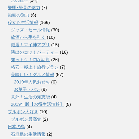
発明･発見の魅力
(7)
動画の魅力
(6)
役立ち生活情報
(166)
グッズ・セール情報
(30)
飲酒から手を引く
(10)
厳選！マイ神アプリ
(15)
演出のコツ！パーティー
(16)
知っトク！旬な話題
(26)
格安・極上！旅行プラン
(7)
美味しい！グルメ情報
(57)
2019年人気おせち
(6)
お菓子・パン
(9)
意外！生活の知恵袋
(4)
2019年版【お得生活情報】
(5)
ブルボン大好き
(10)
ブルボン最高党
(2)
日本の島
(4)
石垣島の生活情報
(2)