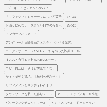
“ ズッキーニとチキンのケバブ ”
「リラックマ」をモチーフにした和菓子
いじめ
お酒が飲めない、飲まない日本の有名人
ぬるぽ
アンガーマネジメント
アングレーム国際漫画フェスティバル「遺産賞」
エックスサーバー（XSERVER）を装った詐欺メール
オススメ有料＆無料wordpressテーマ
コピー防止は、さほど防止できない
サイト状態を確認する無料の便利サイト
サブドメインとサブディレクトリ
タウンワークを装った詐欺メール
ネットショップ／セール情報
パワーランクチェックツール
ビジネスホテル「ドーミーイン」