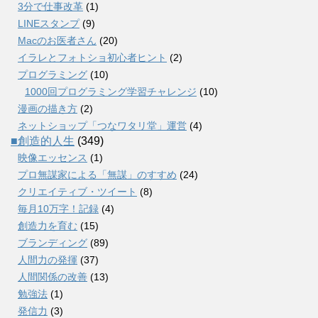
3分で仕事改革
(1)
LINEスタンプ
(9)
Macのお医者さん
(20)
イラレとフォトショ初心者ヒント
(2)
プログラミング
(10)
1000回プログラミング学習チャレンジ
(10)
漫画の描き方
(2)
ネットショップ「つなワタリ堂」運営
(4)
■創造的人生
(349)
映像エッセンス
(1)
プロ無謀家による「無謀」のすすめ
(24)
クリエイティブ・ツイート
(8)
毎月10万字！記録
(4)
創造力を育む
(15)
ブランディング
(89)
人間力の発揮
(37)
人間関係の改善
(13)
勉強法
(1)
発信力
(3)