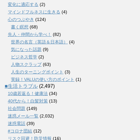
変化に適応する
(2)
マインドフルネスに生きる
(4)
心のつぶやき
(124)
書く瞑想
(68)
先人・仲間から学べ！
(82)
世界の名言（英語＆日本語）
(4)
気になった話題
(9)
ビジネス哲学
(2)
人物スクラップ
(63)
人生のターニングポイント
(3)
実録！VALUの使い方のポイント
(1)
■生活トラブル
(2,497)
10歳若返る！健康法
(34)
40代から！白髪対策
(13)
社会問題
(149)
迷惑メール一覧
(2,032)
迷惑電話
(39)
#コロナ団結
(12)
リスク回避！防災情報
(16)