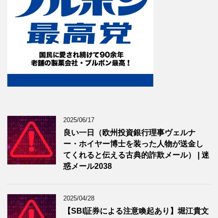
2025/06/17
良い一日（欧州投資銀行理事ヴェルナ
ー・ホイヤー博士を装った人物が送金し
てくれると伝える古典的詐欺メール） | 迷
惑メール2038
2025/04/28
【SBI証券による注意喚起あり】堀江貴文