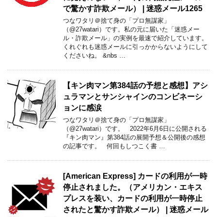
で驚かす詐欺メール） | 迷惑メール1265
つなワタリ＠捨て身の「プロ無謀家」
（@27watari）です。私の元に届いた「迷惑メー
ル・詐欺メール」の実例を最速で紹介しています。
くれぐれも迷惑メールに引っかからないようにして
くださいね。 &nbs …
【キン肉マン第384話の予想と感想】アシ
ュラマンとサンシャインのコンビネーシ
ョンに感涙
つなワタリ＠捨て身の「プロ無謀家」
（@27watari）です。 2022年6月6日に公開される
『キン肉マン』第384話の展開予想＆公開後の感想
の記事です。 何回もしつこく書 …
[American Express] カードの利用が一時
停止されました。（アメリカン・エキス
プレスを装い、カードの利用が一時停止
されたと驚かす詐欺メール） | 迷惑メール