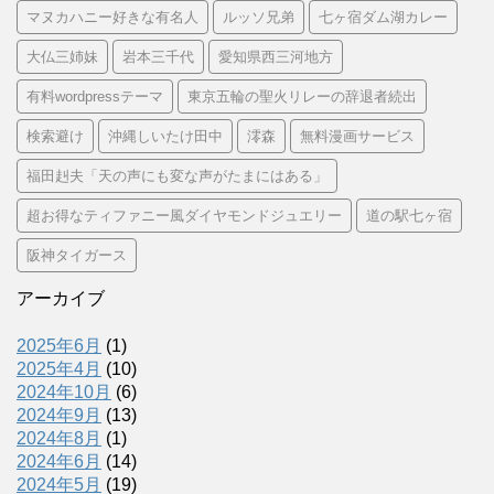
マヌカハニー好きな有名人
ルッソ兄弟
七ヶ宿ダム湖カレー
大仏三姉妹
岩本三千代
愛知県西三河地方
有料wordpressテーマ
東京五輪の聖火リレーの辞退者続出
検索避け
沖縄しいたけ田中
澪森
無料漫画サービス
福田赳夫「天の声にも変な声がたまにはある」
超お得なティファニー風ダイヤモンドジュエリー
道の駅七ヶ宿
阪神タイガース
アーカイブ
2025年6月
(1)
2025年4月
(10)
2024年10月
(6)
2024年9月
(13)
2024年8月
(1)
2024年6月
(14)
2024年5月
(19)