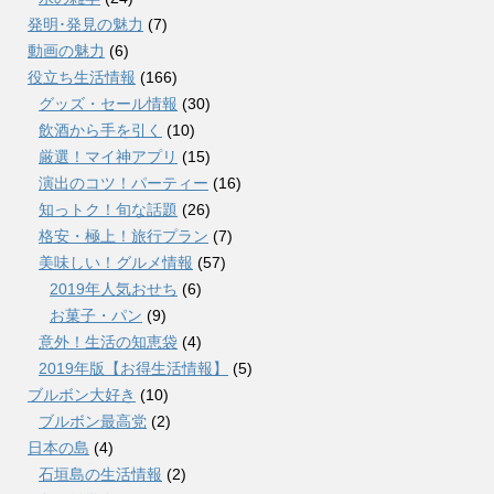
発明･発見の魅力
(7)
動画の魅力
(6)
役立ち生活情報
(166)
グッズ・セール情報
(30)
飲酒から手を引く
(10)
厳選！マイ神アプリ
(15)
演出のコツ！パーティー
(16)
知っトク！旬な話題
(26)
格安・極上！旅行プラン
(7)
美味しい！グルメ情報
(57)
2019年人気おせち
(6)
お菓子・パン
(9)
意外！生活の知恵袋
(4)
2019年版【お得生活情報】
(5)
ブルボン大好き
(10)
ブルボン最高党
(2)
日本の島
(4)
石垣島の生活情報
(2)