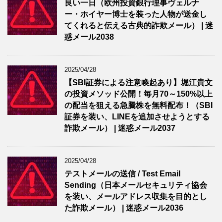
良い一日（欧州投資銀行理事ヴェルナ
ー・ホイヤー博士を装った人物が送金し
てくれると伝える古典的詐欺メール） | 迷
惑メール2038
2025/04/28
【SBI証券による注意喚起あり】堀江貴文
の投資メソッド公開！毎月70～150%以上
の配当を狙える急騰株を無料配布！（SBI
証券を装い、LINEを追加させようとする
詐欺メール） | 迷惑メール2037
2025/04/28
テストメールの送信 / Test Email
Sending（日本メールセキュリティ協会
を装い、メールアドレス収集を目的とし
た詐欺メール） | 迷惑メール2036