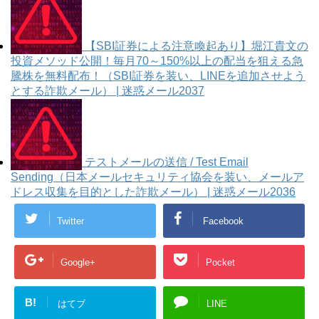
【SBI証券による注意喚起あり】堀江貴文の
投資メソッド公開！毎月70～150%以上の配当を狙える急
騰株を無料配布！（SBI証券を装い、LINEを追加させよう
とする詐欺メール） | 迷惑メール2037
テストメールの送信 / Test Email
Sending（日本メールセキュリティ協会を装い、メールア
ドレス収集を目的とした詐欺メール） | 迷惑メール2036
Twitter
Facebook
Google+
Pocket
B!
はてブ
LINE