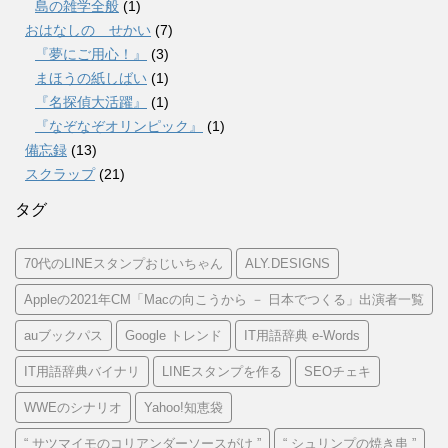
島の雑学全般
(1)
おはなしの せかい
(7)
『夢にご用心！』
(3)
まほうの紙しばい
(1)
『名探偵大活躍』
(1)
『なぞなぞオリンピック』
(1)
備忘録
(13)
スクラップ
(21)
タグ
70代のLINEスタンプおじいちゃん
ALY.DESIGNS
Appleの2021年CM「Macの向こうから － 日本でつくる」出演者一覧
auブックパス
Google トレンド
IT用語辞典 e-Words
IT用語辞典バイナリ
LINEスタンプを作る
SEOチェキ
WWEのシナリオ
Yahoo!知恵袋
“ サツマイモのコリアンダーソースがけ ”
“ シュリンプの焼き串 ”