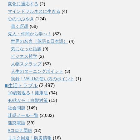
変化に適応する
(2)
マインドフルネスに生きる
(4)
心のつぶやき
(124)
書く瞑想
(68)
先人・仲間から学べ！
(82)
世界の名言（英語＆日本語）
(4)
気になった話題
(9)
ビジネス哲学
(2)
人物スクラップ
(63)
人生のターニングポイント
(3)
実録！VALUの使い方のポイント
(1)
■生活トラブル
(2,497)
10歳若返る！健康法
(34)
40代から！白髪対策
(13)
社会問題
(149)
迷惑メール一覧
(2,032)
迷惑電話
(39)
#コロナ団結
(12)
リスク回避！防災情報
(16)