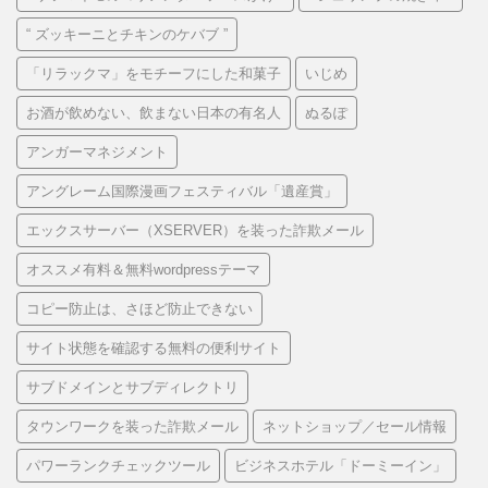
“ ズッキーニとチキンのケバブ ”
「リラックマ」をモチーフにした和菓子
いじめ
お酒が飲めない、飲まない日本の有名人
ぬるぽ
アンガーマネジメント
アングレーム国際漫画フェスティバル「遺産賞」
エックスサーバー（XSERVER）を装った詐欺メール
オススメ有料＆無料wordpressテーマ
コピー防止は、さほど防止できない
サイト状態を確認する無料の便利サイト
サブドメインとサブディレクトリ
タウンワークを装った詐欺メール
ネットショップ／セール情報
パワーランクチェックツール
ビジネスホテル「ドーミーイン」