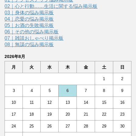
02｜心と行動……生活に関する悩み掲示板
03｜身体の悩み掲示板
04｜恋愛の悩み掲示板
05｜お酒の失敗掲示板
06｜その他の悩み掲示板
07｜雑談おしゃべり掲示板
08｜無謀の悩み掲示板
2026年8月
月
火
水
木
金
土
日
1
2
3
4
5
6
7
8
9
10
11
12
13
14
15
16
17
18
19
20
21
22
23
24
25
26
27
28
29
30