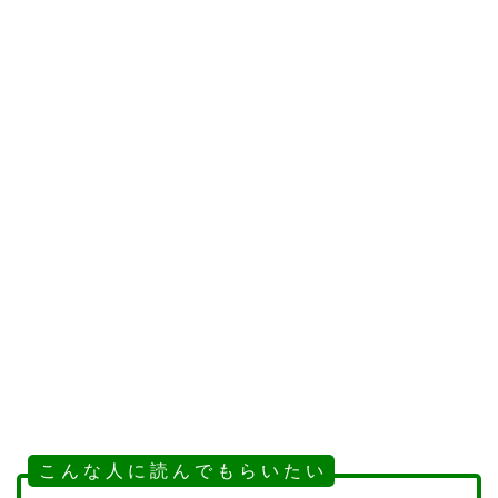
こ ん な 人 に 読 ん で も ら い た い