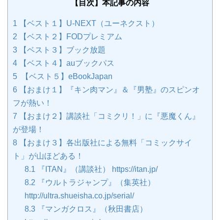
【目次】本記事の内容
1
【ベスト１】U-NEXT（ユーネクスト）
2
【ベスト２】FODプレミアム
3
【ベスト３】ブック放題
4
【ベスト４】auブックパス
5
【ベスト５】eBookJapan
6
【おまけ１】『キン肉マン』＆『男塾』のスピンオ
フが熱い！
7
【おまけ２】講談社「コミクリ！」に『悪魔くん』
が登場！
8
【おまけ３】各出版社による無料「コミックサイ
ト」が山ほどある！
8.1
『ITAN』（講談社） https://itan.jp/
8.2
『ウルトラジャンプ』（集英社）
http://ultra.shueisha.co.jp/serial/
8.3
『マンガクロス』（秋田書店）