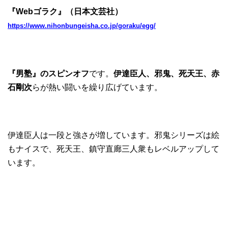
『Webゴラク』（日本文芸社）
https://www.nihonbungeisha.co.jp/goraku/egg/
『男塾』のスピンオフ
です。
伊達臣人、邪鬼、死天王、赤
石剛次
らが熱い闘いを繰り広げています。
伊達臣人は一段と強さが増しています。邪鬼シリーズは絵
もナイスで、死天王、鎮守直廊三人衆もレベルアップして
います。