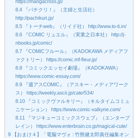
https://mangacross.jp/
8.4
『パチクリ！』（主婦と生活社）
http://pachikuri.jp/
8.5
『トーチweb』（リイド社） http://www.to-ti.in/
8.6
『COMIC リュエル』（実業之日本社） http://j-
nbooks.jp/comic/
8.7
『COMICフルール』（KADOKAWA メディアフ
ァクトリー） https://comic.mf-fleur.jp/
8.8
『コミックエッセイ劇場』（KADOKAWA）
https://www.comic-essay.com/
8.9
『週アスCOMIC』（アスキー・メディアワーク
ス） https://weekly.ascii.jp/cate/534/
8.10
『コミックヴァルキリー』（キルタイムコミュ
ニケーション） https://www.comic-valkyrie.com/
8.11
『マジキューコミックスウェブ』（エンターブ
レイン） https://www.enterbrain.co.jp/magical-cute/
9
【おまけ４】「電脳マヴォ : 竹熊健太郎責任編集オン