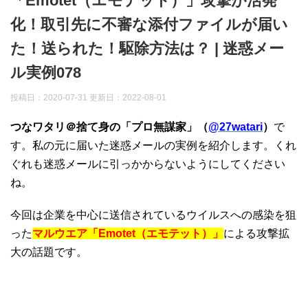
「Emotet（エモテット）」攻撃が活発
化！取引先に不審な添付ファイルが届い
た！送られた！駆除方法は？ | 迷惑メー
ル実例078
投稿日：2020-07-31 更新日：
2022-08-01
つなワタリ＠捨て身の「プロ無謀家」（
@27watari
）
で
す。私の元に届いた迷惑メールの実例を紹介します。くれ
ぐれも迷惑メールに引っかからないようにしてください
ね。
今回は企業を中心に送信されているウイルスへの感染を狙
った
マルウエア「Emotet（エモテット）」
による攻撃拡
大の話題です。