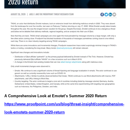
A Comprehensive Look at Emotet’s Summer 2020 Return
https://www.proofpoint.com/us/blog/threat-insight/comprehensive-
look-emotets-summer-2020-return