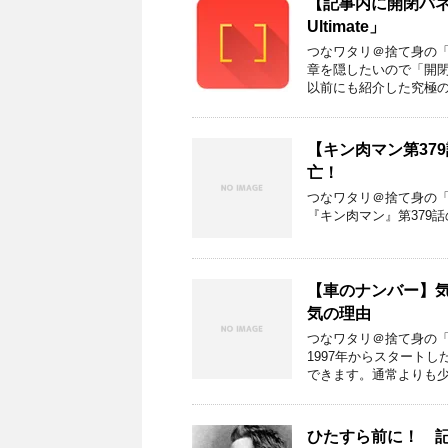
【記事内に開閉パネル
Ultimate」
つなワタリ＠捨て身の「プ
章を隠したいので「開
以前にも紹介した究極のwo
【キン肉マン第37
亡！
つなワタリ＠捨て身の「プ
『キン肉マン』第379
【車のナンバー】気
気の理由
つなワタリ＠捨て身の「プ
1997年からスタート
できます。通常よりも少
ひたすら前に！ 