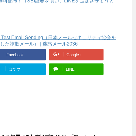
無料配布！（SBI証券を装い、LINEを追加させようと
est Email Sending（日本メールセキュリティ協会を
詐欺メール） | 迷惑メール2036
Facebook
Google+
!
はてブ
LINE