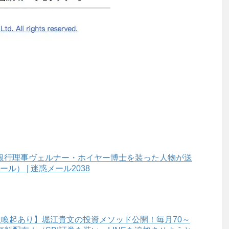
銀行理事ヴェルナー・ホイヤー博士を装った人物が送
） | 迷惑メール2038
意喚起あり】堀江貴文の投資メソッド公開！毎月70～