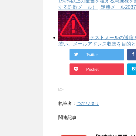
150%以上の配当を狙える急騰株を
する詐欺メール） | 迷惑メール2037
テストメールの送信 / T
装い、メールアドレス収集を目的とした
Twitter
B
Pocket
-
執筆者：
つなワタリ
関連記事