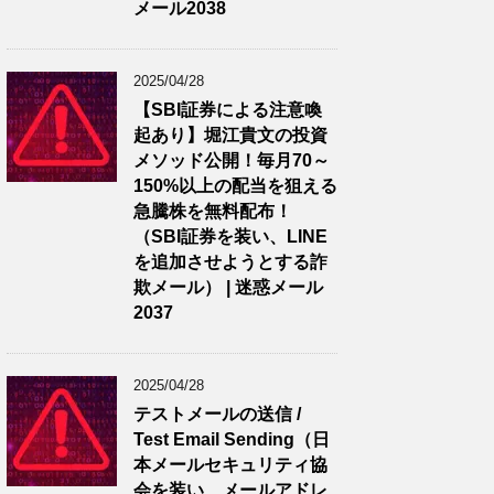
メール2038
2025/04/28
【SBI証券による注意喚
起あり】堀江貴文の投資
メソッド公開！毎月70～
150%以上の配当を狙える
急騰株を無料配布！
（SBI証券を装い、LINE
を追加させようとする詐
欺メール） | 迷惑メール
2037
2025/04/28
テストメールの送信 /
Test Email Sending（日
本メールセキュリティ協
会を装い、メールアドレ