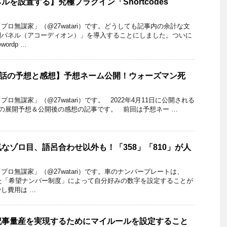
を設置する】究極プラグイン「Shortcodes
ロ無謀家」（@27watari）です。どうしても記事内の余計な文
閉パネル（アコーディオン）」を導入することにしました。ついに
rdp …
9話の予想と感想】予想ネーム公開！ウォーズマン死
ロ無謀家」（@27watari）です。 2022年4月11日に公開される
話の展開予想＆公開後の感想の記事です。 前回は予想ネー …
なゾロ目、語呂合わせ以外も！「358」「810」が人
ロ無謀家」（@27watari）です。車のナンバープレートは、
した「希望ナンバー制度」によって自分好みの数字を設定することが
し費用は …
記事量産を実現するためにマイルールを設定すること