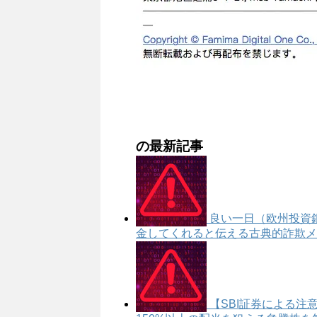
の最新記事
良い一日（欧州投資
金してくれると伝える古典的詐欺メール
【SBI証券による注