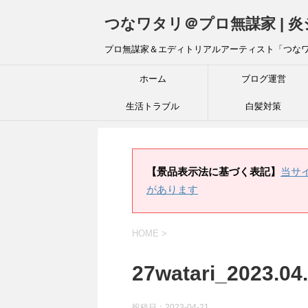
つなワタリ＠プロ無謀家 | 
プロ無謀家＆エディトリアルアーティスト「つな
ホーム
ブログ運営
生活トラブル
白髪対策
【景品表示法に基づく表記】
当サ
があります
HOME
>
27watari_2023.04
投稿日：
2023-04-21