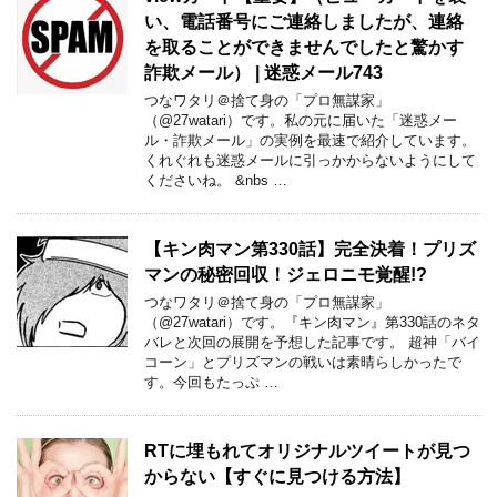
い、電話番号にご連絡しましたが、連絡
を取ることができませんでしたと驚かす
詐欺メール） | 迷惑メール743
つなワタリ＠捨て身の「プロ無謀家」
（@27watari）です。私の元に届いた「迷惑メー
ル・詐欺メール」の実例を最速で紹介しています。
くれぐれも迷惑メールに引っかからないようにして
くださいね。 &nbs …
【キン肉マン第330話】完全決着！プリズ
マンの秘密回収！ジェロニモ覚醒!?
つなワタリ＠捨て身の「プロ無謀家」
（@27watari）です。『キン肉マン』第330話のネタ
バレと次回の展開を予想した記事です。 超神「バイ
コーン」とプリズマンの戦いは素晴らしかったで
す。今回もたっぷ …
RTに埋もれてオリジナルツイートが見つ
からない【すぐに見つける方法】