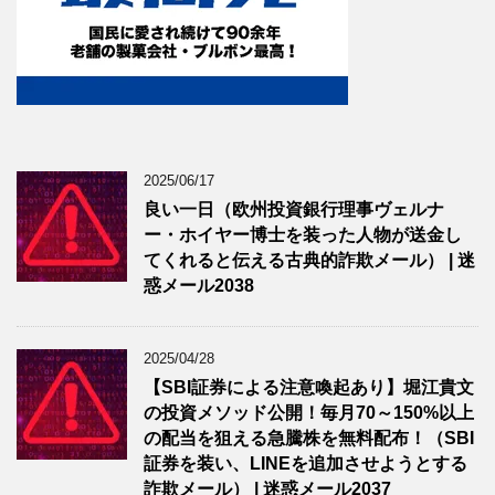
2025/06/17
良い一日（欧州投資銀行理事ヴェルナ
ー・ホイヤー博士を装った人物が送金し
てくれると伝える古典的詐欺メール） | 迷
惑メール2038
2025/04/28
【SBI証券による注意喚起あり】堀江貴文
の投資メソッド公開！毎月70～150%以上
の配当を狙える急騰株を無料配布！（SBI
証券を装い、LINEを追加させようとする
詐欺メール） | 迷惑メール2037