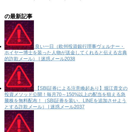
の最新記事
良い一日（欧州投資銀行理事ヴェルナー・
ホイヤー博士を装った人物が送金してくれると伝える古典
的詐欺メール） | 迷惑メール2038
【SBI証券による注意喚起あり】堀江貴文の
投資メソッド公開！毎月70～150%以上の配当を狙える急
騰株を無料配布！（SBI証券を装い、LINEを追加させよう
とする詐欺メール） | 迷惑メール2037