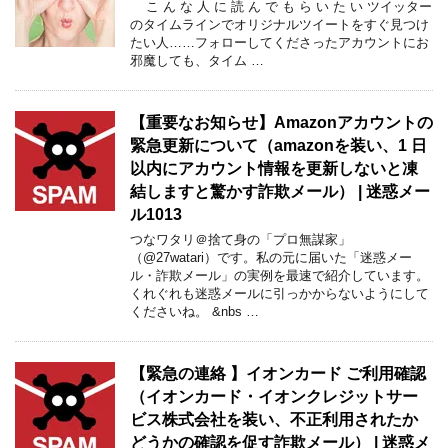
こ ん な 人 に 読 ん で も ら い た い ツイッター
のタイムラインでオリジナルツイートをすぐ見つけ
たい人……フォローしてくださったアカウントにお
邪魔しても、タイム …
【重要なお知らせ】Amazonアカウントの
緊急更新について（amazonを装い、1 日
以内にアカウント情報を更新しないと凍
結しますと驚かす詐欺メール） | 迷惑メー
ル1013
つなワタリ＠捨て身の「プロ無謀家」
（@27watari）です。私の元に届いた「迷惑メー
ル・詐欺メール」の実例を最速で紹介しています。
くれぐれも迷惑メールに引っかからないようにして
くださいね。 &nbs …
【緊急の連絡 】イオンカード ご利用確認
（イオンカード・イオンクレジットサー
ビス株式会社を装い、不正利用されたか
どうかの確認を促す詐欺メール） | 迷惑メ