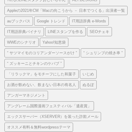
Appleの2021年CM「Macの向こうから － 日本でつくる」出演者一覧
auブックパス
Google トレンド
IT用語辞典 e-Words
IT用語辞典バイナリ
LINEスタンプを作る
SEOチェキ
WWEのシナリオ
Yahoo!知恵袋
“ サツマイモのコリアンダーソースがけ ”
“ シュリンプの焼き串 ”
“ ズッキーニとチキンのケバブ ”
「リラックマ」をモチーフにした和菓子
いじめ
お酒が飲めない、飲まない日本の有名人
ぬるぽ
アンガーマネジメント
アングレーム国際漫画フェスティバル「遺産賞」
エックスサーバー（XSERVER）を装った詐欺メール
オススメ有料＆無料wordpressテーマ