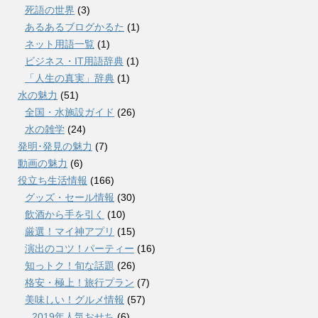
死語の世界
(3)
あるあるブログかるた
(1)
ネット用語一覧
(1)
ビジネス・IT用語辞典
(1)
「人生の真実」辞典
(1)
水の魅力
(51)
全国・水施設ガイド
(26)
水の雑学
(24)
発明･発見の魅力
(7)
動画の魅力
(6)
役立ち生活情報
(166)
グッズ・セール情報
(30)
飲酒から手を引く
(10)
厳選！マイ神アプリ
(15)
演出のコツ！パーティー
(16)
知っトク！旬な話題
(26)
格安・極上！旅行プラン
(7)
美味しい！グルメ情報
(57)
2019年人気おせち
(6)