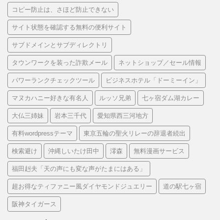
コピー防止は、さほど防止できない
サイト状態を確認する無料の便利サイト
サブドメインとサブディレクトリ
タウンワークを装った詐欺メール
ネットショップ／セール情報
パワーランクチェックツール
ビジネスホテル「ドーミーイン」
マヌカハニー好きな有名人
ルッソ兄弟
七ヶ宿ダム湖カレー
大仏三姉妹
岩本三千代
愛知県西三河地方
有料wordpressテーマ
東京五輪の聖火リレーの辞退者続出
検索避け
沖縄しいたけ田中
澪森
無料漫画サービス
福田赳夫「天の声にも変な声がたまにはある」
超お得なティファニー風ダイヤモンドジュエリー
道の駅七ヶ宿
阪神タイガース