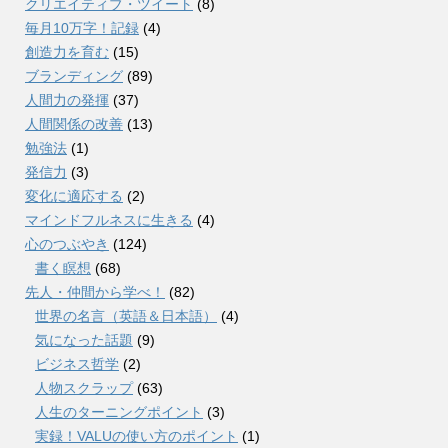
クリエイティブ・ツイート
(8)
毎月10万字！記録
(4)
創造力を育む
(15)
ブランディング
(89)
人間力の発揮
(37)
人間関係の改善
(13)
勉強法
(1)
発信力
(3)
変化に適応する
(2)
マインドフルネスに生きる
(4)
心のつぶやき
(124)
書く瞑想
(68)
先人・仲間から学べ！
(82)
世界の名言（英語＆日本語）
(4)
気になった話題
(9)
ビジネス哲学
(2)
人物スクラップ
(63)
人生のターニングポイント
(3)
実録！VALUの使い方のポイント
(1)