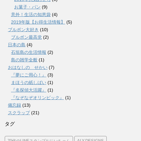
お菓子・パン
(9)
意外！生活の知恵袋
(4)
2019年版【お得生活情報】
(5)
ブルボン大好き
(10)
ブルボン最高党
(2)
日本の島
(4)
石垣島の生活情報
(2)
島の雑学全般
(1)
おはなしの せかい
(7)
『夢にご用心！』
(3)
まほうの紙しばい
(1)
『名探偵大活躍』
(1)
『なぞなぞオリンピック』
(1)
備忘録
(13)
スクラップ
(21)
タグ
70代のLINEスタンプおじいちゃん
ALY.DESIGNS