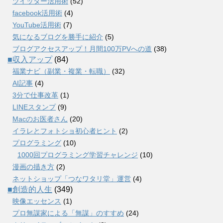
ツイッター活用術
(52)
facebook活用術
(4)
YouTube活用術
(7)
気になるブログを勝手に紹介
(5)
ブログアクセスアップ！月間100万PVへの道
(38)
■収入アップ
(84)
福業ナビ（副業・複業・転職）
(32)
AI記事
(4)
3分で仕事改革
(1)
LINEスタンプ
(9)
Macのお医者さん
(20)
イラレとフォトショ初心者ヒント
(2)
プログラミング
(10)
1000回プログラミング学習チャレンジ
(10)
漫画の描き方
(2)
ネットショップ「つなワタリ堂」運営
(4)
■創造的人生
(349)
映像エッセンス
(1)
プロ無謀家による「無謀」のすすめ
(24)