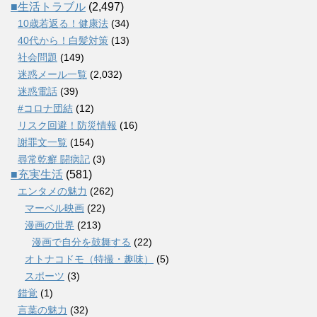
■生活トラブル
(2,497)
10歳若返る！健康法
(34)
40代から！白髪対策
(13)
社会問題
(149)
迷惑メール一覧
(2,032)
迷惑電話
(39)
#コロナ団結
(12)
リスク回避！防災情報
(16)
謝罪文一覧
(154)
尋常乾癬 闘病記
(3)
■充実生活
(581)
エンタメの魅力
(262)
マーベル映画
(22)
漫画の世界
(213)
漫画で自分を鼓舞する
(22)
オトナコドモ（特撮・趣味）
(5)
スポーツ
(3)
錯覚
(1)
言葉の魅力
(32)