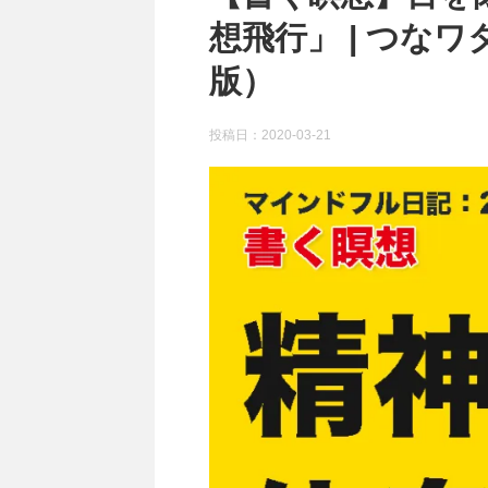
想飛行」 | つなワ
版）
投稿日：
2020-03-21