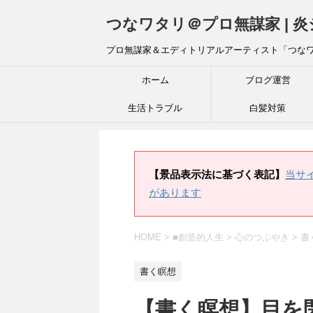
つなワタリ＠プロ無謀家 | 
プロ無謀家＆エディトリアルアーティスト「つな
ホーム
ブログ運営
生活トラブル
白髪対策
【景品表示法に基づく表記】
当サ
があります
HOME
>
■創造的人生
>
心のつぶやき
>
書
書く瞑想
【書く瞑想】目を