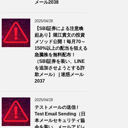
メール2038
2025/04/28
【SBI証券による注意喚
起あり】堀江貴文の投資
メソッド公開！毎月70～
150%以上の配当を狙える
急騰株を無料配布！
（SBI証券を装い、LINE
を追加させようとする詐
欺メール） | 迷惑メール
2037
2025/04/28
テストメールの送信 /
Test Email Sending（日
本メールセキュリティ協
会を装い、メールアドレ