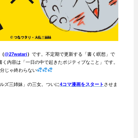
（
@27watari
）
です。不定期で更新する「書く瞑想」で
。書く内容は「一日の中で起きたポジティブなこと」です。
5分じゃ終わらない
ルズ三姉妹」の三女。ついに
4コマ漫画をスタート
させま