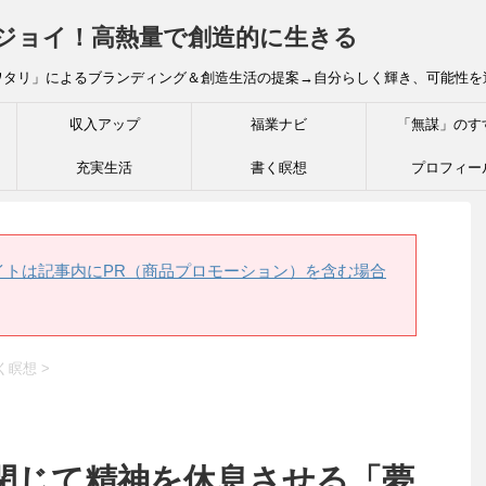
炎ジョイ！高熱量で創造的に生きる
ワタリ」によるブランディング＆創造生活の提案→自分らしく輝き、可能性を
収入アップ
福業ナビ
「無謀」のす
充実生活
書く瞑想
プロフィー
イトは記事内にPR（商品プロモーション）を含む場合
く瞑想
>
閉じて精神を休息させる「夢