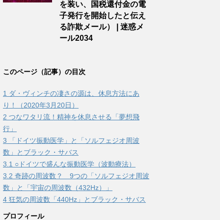
を装い、国税還付金の電
子発行を開始したと伝え
る詐欺メール） | 迷惑メ
ール2034
このページ（記事）の目次
1
ダ・ヴィンチの凄さの源は、休息方法にあ
り！（2020年3月20日）
2
つなワタリ流！精神を休息させる「夢想飛
行」
3
「ドイツ振動医学」と「ソルフェジオ周波
数」とブラック・サバス
3.1
○ドイツで盛んな振動医学（波動療法）
3.2
奇跡の周波数？ 9つの「ソルフェジオ周波
数」と「宇宙の周波数（432Hz）」
4
狂気の周波数「440Hz」とブラック・サバス
プロフィール