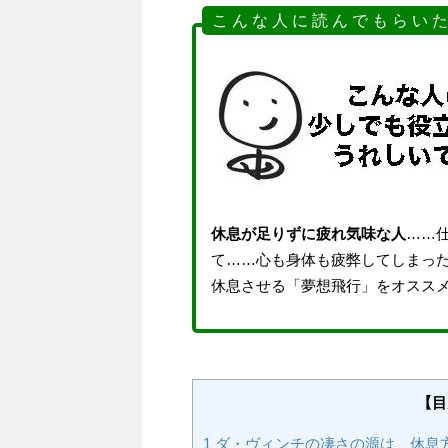
こ ん な 人 に 読 ん で も ら い た
休息が足りずに疲れ気味な人
……
て……心も身体も疲弊してしまっ
休息させる「夢想飛行」をオスス
【目
1
ダ・ヴィンチの凄さの源は、休息方法