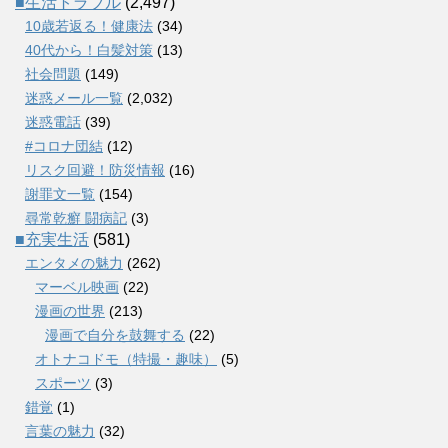
■生活トラブル
(2,497)
10歳若返る！健康法
(34)
40代から！白髪対策
(13)
社会問題
(149)
迷惑メール一覧
(2,032)
迷惑電話
(39)
#コロナ団結
(12)
リスク回避！防災情報
(16)
謝罪文一覧
(154)
尋常乾癬 闘病記
(3)
■充実生活
(581)
エンタメの魅力
(262)
マーベル映画
(22)
漫画の世界
(213)
漫画で自分を鼓舞する
(22)
オトナコドモ（特撮・趣味）
(5)
スポーツ
(3)
錯覚
(1)
言葉の魅力
(32)