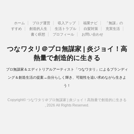
ホーム
ブログ運営
収入アップ
福業ナビ
「無謀」の
すすめ
創造的人生
生活トラブル
白髪対策
充実生活
書く瞑想
プロフィール
お問い合わせ
つなワタリ＠プロ無謀家 | 炎ジョイ！高
熱量で創造的に生きる
プロ無謀家＆エディトリアルアーティスト「つなワタリ」によるブランディ
ング＆創造生活の提案→自分らしく輝き、可能性を追い求めながら生きよ
う！
Copyright© つなワタリ＠プロ無謀家 | 炎ジョイ！高熱量で創造的に生きる
, 2026 All Rights Reserved.