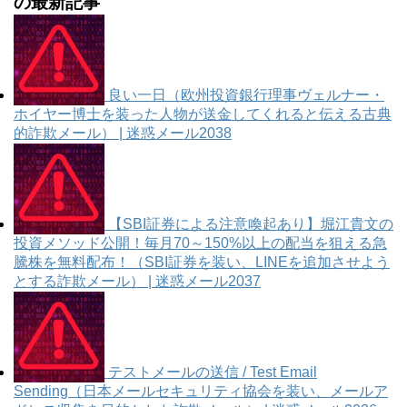
の最新記事
良い一日（欧州投資銀行理事ヴェルナー・
ホイヤー博士を装った人物が送金してくれると伝える古典
的詐欺メール） | 迷惑メール2038
【SBI証券による注意喚起あり】堀江貴文の
投資メソッド公開！毎月70～150%以上の配当を狙える急
騰株を無料配布！（SBI証券を装い、LINEを追加させよう
とする詐欺メール） | 迷惑メール2037
テストメールの送信 / Test Email
Sending（日本メールセキュリティ協会を装い、メールア