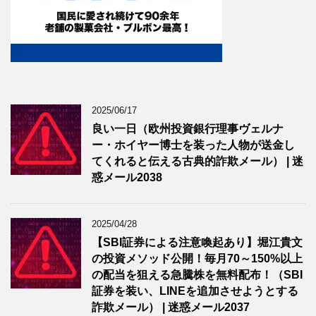
2025/06/17
良い一日（欧州投資銀行理事ヴェルナ
ー・ホイヤー博士を装った人物が送金し
てくれると伝える古典的詐欺メール） | 迷
惑メール2038
2025/04/28
【SBI証券による注意喚起あり】堀江貴文
の投資メソッド公開！毎月70～150%以上
の配当を狙える急騰株を無料配布！（SBI
証券を装い、LINEを追加させようとする
詐欺メール） | 迷惑メール2037