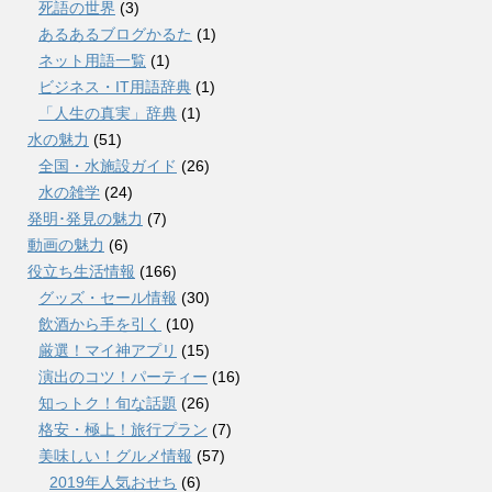
死語の世界
(3)
あるあるブログかるた
(1)
ネット用語一覧
(1)
ビジネス・IT用語辞典
(1)
「人生の真実」辞典
(1)
水の魅力
(51)
全国・水施設ガイド
(26)
水の雑学
(24)
発明･発見の魅力
(7)
動画の魅力
(6)
役立ち生活情報
(166)
グッズ・セール情報
(30)
飲酒から手を引く
(10)
厳選！マイ神アプリ
(15)
演出のコツ！パーティー
(16)
知っトク！旬な話題
(26)
格安・極上！旅行プラン
(7)
美味しい！グルメ情報
(57)
2019年人気おせち
(6)