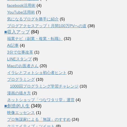
facebook活用術
(4)
YouTube活用術
(7)
気になるブログを勝手に紹介
(5)
ブログアクセスアップ！月間100万PVへの道
(38)
■収入アップ
(84)
福業ナビ（副業・複業・転職）
(32)
AI記事
(4)
3分で仕事改革
(1)
LINEスタンプ
(9)
Macのお医者さん
(20)
イラレとフォトショ初心者ヒント
(2)
プログラミング
(10)
1000回プログラミング学習チャレンジ
(10)
漫画の描き方
(2)
ネットショップ「つなワタリ堂」運営
(4)
■創造的人生
(349)
映像エッセンス
(1)
プロ無謀家による「無謀」のすすめ
(24)
クリエイティブ・ツイート
(8)