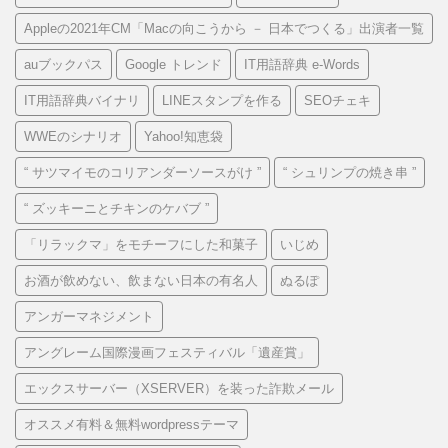
Appleの2021年CM「Macの向こうから － 日本でつくる」出演者一覧
auブックパス
Google トレンド
IT用語辞典 e-Words
IT用語辞典バイナリ
LINEスタンプを作る
SEOチェキ
WWEのシナリオ
Yahoo!知恵袋
“ サツマイモのコリアンダーソースがけ ”
“ シュリンプの焼き串 ”
“ ズッキーニとチキンのケバブ ”
「リラックマ」をモチーフにした和菓子
いじめ
お酒が飲めない、飲まない日本の有名人
ぬるぽ
アンガーマネジメント
アングレーム国際漫画フェスティバル「遺産賞」
エックスサーバー（XSERVER）を装った詐欺メール
オススメ有料＆無料wordpressテーマ