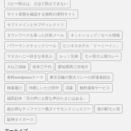
コピー防止は、さほど防止できない
サイト状態を確認する無料の便利サイト
サブドメインとサブディレクトリ
タウンワークを装った詐欺メール
ネットショップ／セール情報
パワーランクチェックツール
ビジネスホテル「ドーミーイン」
マヌカハニー好きな有名人
ルッソ兄弟
七ヶ宿ダム湖カレー
大仏三姉妹
岩本三千代
愛知県西三河地方
有料wordpressテーマ
東京五輪の聖火リレーの辞退者続出
検索避け
沖縄しいたけ田中
澪森
無料漫画サービス
福田赳夫「天の声にも変な声がたまにはある」
超お得なティファニー風ダイヤモンドジュエリー
道の駅七ヶ宿
阪神タイガース
アーカイブ