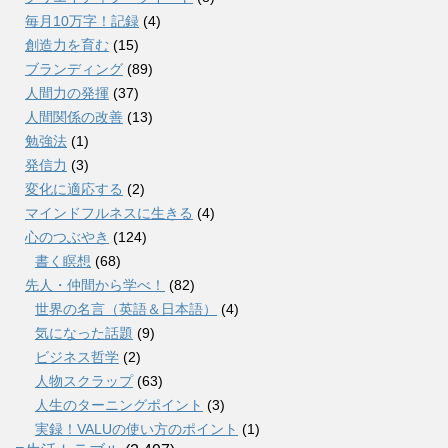
毎月10万字！記録
(4)
創造力を育む
(15)
ブランディング
(89)
人間力の発揮
(37)
人間関係の改善
(13)
勉強法
(1)
発信力
(3)
変化に適応する
(2)
マインドフルネスに生きる
(4)
心のつぶやき
(124)
書く瞑想
(68)
先人・仲間から学べ！
(82)
世界の名言（英語＆日本語）
(4)
気になった話題
(9)
ビジネス哲学
(2)
人物スクラップ
(63)
人生のターニングポイント
(3)
実録！VALUの使い方のポイント
(1)