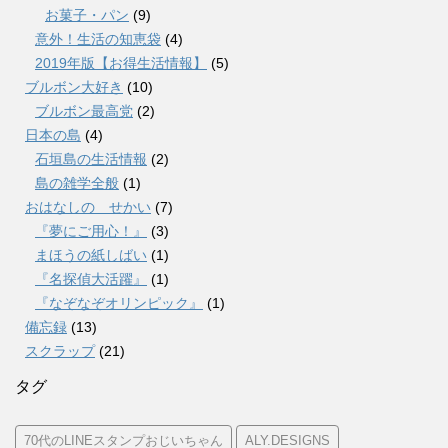
お菓子・パン
(9)
意外！生活の知恵袋
(4)
2019年版【お得生活情報】
(5)
ブルボン大好き
(10)
ブルボン最高党
(2)
日本の島
(4)
石垣島の生活情報
(2)
島の雑学全般
(1)
おはなしの せかい
(7)
『夢にご用心！』
(3)
まほうの紙しばい
(1)
『名探偵大活躍』
(1)
『なぞなぞオリンピック』
(1)
備忘録
(13)
スクラップ
(21)
タグ
70代のLINEスタンプおじいちゃん
ALY.DESIGNS