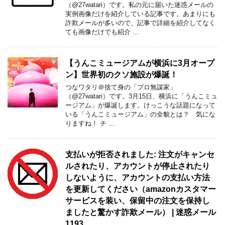
（@27watari）です。私の元に届いた迷惑メールの
実例画像だけを紹介している記事です。あまりにも
詐欺メールが多いので、記事で詳細を紹介してなく
ても画像だけでも紹介 …
【うんこミュージアムが横浜に3月オープ
ン】世界初のクソ施設が爆誕！
つなワタリ＠捨て身の「プロ無謀家」
（@27watari）です。3月15日、横浜に「うんこミュ
ージアム」が爆誕します。けっこうな話題になって
いる「うんこミュージアム」の全貌とは？ 気にな
りますね！ チ …
支払いが拒否されました: 注文がキャンセ
ルされたり、アカウントが停止されたり
しないように、アカウントの支払い方法
を更新してください（amazonカスタマー
サービスを装い、保留中の注文を保持し
ましたと驚かす詐欺メール） | 迷惑メール
1193