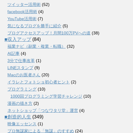
ツイッター活用術
(52)
facebook活用術
(4)
YouTube活用術
(7)
気になるブログを勝手に紹介
(5)
ブログアクセスアップ！月間100万PVへの道
(38)
■収入アップ
(84)
福業ナビ（副業・複業・転職）
(32)
AI記事
(4)
3分で仕事改革
(1)
LINEスタンプ
(9)
Macのお医者さん
(20)
イラレとフォトショ初心者ヒント
(2)
プログラミング
(10)
1000回プログラミング学習チャレンジ
(10)
漫画の描き方
(2)
ネットショップ「つなワタリ堂」運営
(4)
■創造的人生
(349)
映像エッセンス
(1)
プロ無謀家による「無謀」のすすめ
(24)