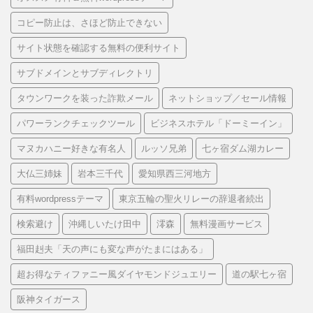
コピー防止は、さほど防止できない
サイト状態を確認する無料の便利サイト
サブドメインとサブディレクトリ
タウンワークを装った詐欺メール
ネットショップ／セール情報
パワーランクチェックツール
ビジネスホテル「ドーミーイン」
マヌカハニー好きな有名人
ルッソ兄弟
七ヶ宿ダム湖カレー
大仏三姉妹
岩本三千代
愛知県西三河地方
有料wordpressテーマ
東京五輪の聖火リレーの辞退者続出
検索避け
沖縄しいたけ田中
澪森
無料漫画サービス
福田赳夫「天の声にも変な声がたまにはある」
超お得なティファニー風ダイヤモンドジュエリー
道の駅七ヶ宿
阪神タイガース