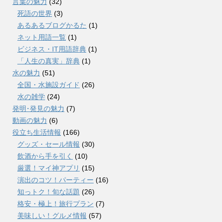
言葉の魅力
(32)
死語の世界
(3)
あるあるブログかるた
(1)
ネット用語一覧
(1)
ビジネス・IT用語辞典
(1)
「人生の真実」辞典
(1)
水の魅力
(51)
全国・水施設ガイド
(26)
水の雑学
(24)
発明･発見の魅力
(7)
動画の魅力
(6)
役立ち生活情報
(166)
グッズ・セール情報
(30)
飲酒から手を引く
(10)
厳選！マイ神アプリ
(15)
演出のコツ！パーティー
(16)
知っトク！旬な話題
(26)
格安・極上！旅行プラン
(7)
美味しい！グルメ情報
(57)