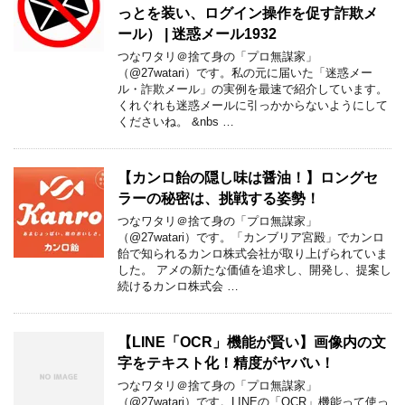
っとを装い、ログイン操作を促す詐欺メ
ール） | 迷惑メール1932
つなワタリ＠捨て身の「プロ無謀家」
（@27watari）です。私の元に届いた「迷惑メー
ル・詐欺メール」の実例を最速で紹介しています。
くれぐれも迷惑メールに引っかからないようにして
くださいね。 &nbs …
【カンロ飴の隠し味は醤油！】ロングセ
ラーの秘密は、挑戦する姿勢！
つなワタリ＠捨て身の「プロ無謀家」
（@27watari）です。「カンブリア宮殿」でカンロ
飴で知られるカンロ株式会社が取り上げられていま
した。 アメの新たな価値を追求し、開発し、提案し
続けるカンロ株式会 …
【LINE「OCR」機能が賢い】画像内の文
字をテキスト化！精度がヤバい！
つなワタリ＠捨て身の「プロ無謀家」
（@27watari）です。LINEの「OCR」機能って使っ