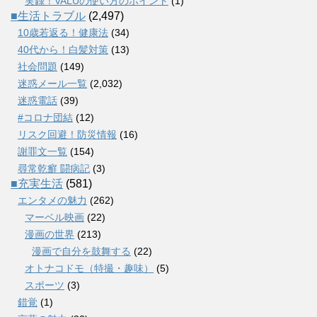
実録！VALUの使い方のポイント
(1)
■生活トラブル
(2,497)
10歳若返る！健康法
(34)
40代から！白髪対策
(13)
社会問題
(149)
迷惑メール一覧
(2,032)
迷惑電話
(39)
#コロナ団結
(12)
リスク回避！防災情報
(16)
謝罪文一覧
(154)
尋常乾癬 闘病記
(3)
■充実生活
(581)
エンタメの魅力
(262)
マーベル映画
(22)
漫画の世界
(213)
漫画で自分を鼓舞する
(22)
オトナコドモ（特撮・趣味）
(5)
スポーツ
(3)
錯覚
(1)