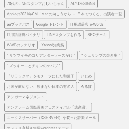
70代のLINEスタンプおじいちゃん
ALY.DESIGNS
Appleの2021年CM「Macの向こうから － 日本でつくる」出演者一覧
auブックパス
Google トレンド
IT用語辞典 e-Words
IT用語辞典バイナリ
LINEスタンプを作る
SEOチェキ
WWEのシナリオ
Yahoo!知恵袋
“ サツマイモのコリアンダーソースがけ ”
“ シュリンプの焼き串 ”
“ ズッキーニとチキンのケバブ ”
「リラックマ」をモチーフにした和菓子
いじめ
お酒が飲めない、飲まない日本の有名人
ぬるぽ
アンガーマネジメント
アングレーム国際漫画フェスティバル「遺産賞」
エックスサーバー（XSERVER）を装った詐欺メール
オススメ有料＆無料wordpressテーマ