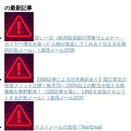
の最新記事
良い一日（欧州投資銀行理事ヴェルナー・
ホイヤー博士を装った人物が送金してくれると伝える古典
的詐欺メール） | 迷惑メール2038
【SBI証券による注意喚起あり】堀江貴文の
投資メソッド公開！毎月70～150%以上の配当を狙える急
騰株を無料配布！（SBI証券を装い、LINEを追加させよう
とする詐欺メール） | 迷惑メール2037
テストメールの送信 / Test Email