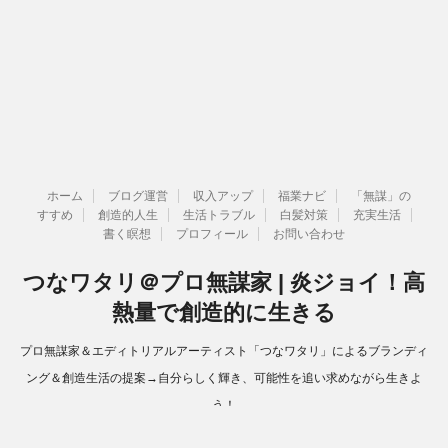
ホーム
ブログ運営
収入アップ
福業ナビ
「無謀」の
すすめ
創造的人生
生活トラブル
白髪対策
充実生活
書く瞑想
プロフィール
お問い合わせ
つなワタリ＠プロ無謀家 | 炎ジョイ！高
熱量で創造的に生きる
プロ無謀家＆エディトリアルアーティスト「つなワタリ」によるブランディ
ング＆創造生活の提案→自分らしく輝き、可能性を追い求めながら生きよ
う！