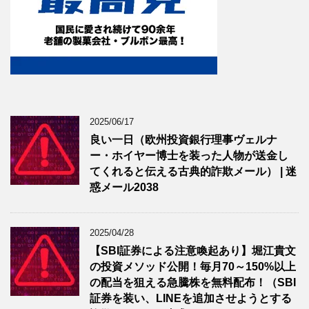
2025/06/17
良い一日（欧州投資銀行理事ヴェルナ
ー・ホイヤー博士を装った人物が送金し
てくれると伝える古典的詐欺メール） | 迷
惑メール2038
2025/04/28
【SBI証券による注意喚起あり】堀江貴文
の投資メソッド公開！毎月70～150%以上
の配当を狙える急騰株を無料配布！（SBI
証券を装い、LINEを追加させようとする