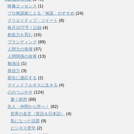
映像エッセンス
(1)
プロ無謀家による「無謀」のすすめ
(24)
クリエイティブ・ツイート
(8)
毎月10万字！記録
(4)
創造力を育む
(15)
ブランディング
(89)
人間力の発揮
(37)
人間関係の改善
(13)
勉強法
(1)
発信力
(3)
変化に適応する
(2)
マインドフルネスに生きる
(4)
心のつぶやき
(124)
書く瞑想
(68)
先人・仲間から学べ！
(82)
世界の名言（英語＆日本語）
(4)
気になった話題
(9)
ビジネス哲学
(2)