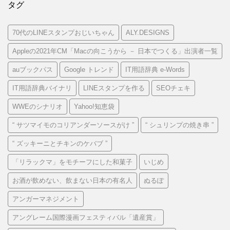
タグ
70代のLINEスタンプおじいちゃん
ALY.DESIGNS
Appleの2021年CM「Macの向こうから － 日本でつくる」出演者一覧
auブックパス
Google トレンド
IT用語辞典 e-Words
IT用語辞典バイナリ
LINEスタンプを作る
SEOチェキ
WWEのシナリオ
Yahoo!知恵袋
“ サツマイモのコリアンダーソースがけ ”
“ シュリンプの焼き串 ”
“ ズッキーニとチキンのケバブ ”
「リラックマ」をモチーフにした和菓子
いじめ
お酒が飲めない、飲まない日本の有名人
ぬるぽ
アンガーマネジメント
アングレーム国際漫画フェスティバル「遺産賞」