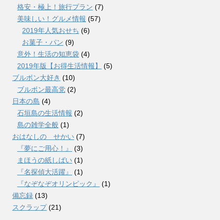
格安・極上！旅行プラン
(7)
美味しい！グルメ情報
(57)
2019年人気おせち
(6)
お菓子・パン
(9)
意外！生活の知恵袋
(4)
2019年版【お得生活情報】
(5)
ブルボン大好き
(10)
ブルボン最高党
(2)
日本の島
(4)
石垣島の生活情報
(2)
島の雑学全般
(1)
おはなしの せかい
(7)
『夢にご用心！』
(3)
まほうの紙しばい
(1)
『名探偵大活躍』
(1)
『なぞなぞオリンピック』
(1)
備忘録
(13)
スクラップ
(21)