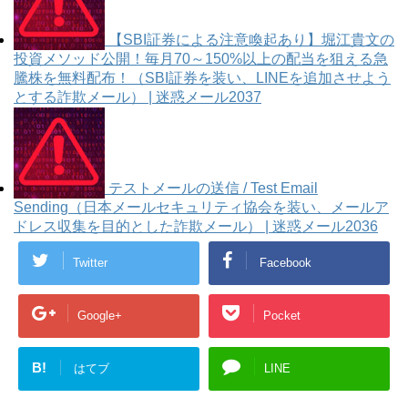
【SBI証券による注意喚起あり】堀江貴文の
投資メソッド公開！毎月70～150%以上の配当を狙える急
騰株を無料配布！（SBI証券を装い、LINEを追加させよう
とする詐欺メール） | 迷惑メール2037
テストメールの送信 / Test Email
Sending（日本メールセキュリティ協会を装い、メールア
ドレス収集を目的とした詐欺メール） | 迷惑メール2036
Twitter
Facebook
Google+
Pocket
B!
はてブ
LINE