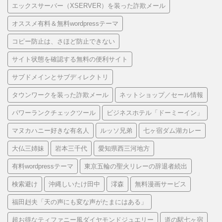
エックスサーバー（XSERVER）を装った詐欺メール
オススメ有料＆無料wordpressテーマ
コピー防止は、さほど防止できない
サイト状態を確認する無料の便利サイト
サブドメインとサブディレクトリ
タウンワークを装った詐欺メール
ネットショップ／セール情報
パワーランクチェックツール
ビジネスホテル「ドーミーイン」
マヌカハニー好きな有名人
ルッソ兄弟
七ヶ宿ダム湖カレー
大仏三姉妹
岩本三千代
愛知県西三河地方
有料wordpressテーマ
東京五輪の聖火リレーの辞退者続出
検索避け
沖縄しいたけ田中
澪森
無料漫画サービス
福田赳夫「天の声にも変な声がたまにはある」
超お得なティファニー風ダイヤモンドジュエリー
道の駅七ヶ宿