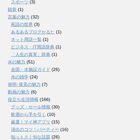
スポーツ
(3)
錯覚
(1)
言葉の魅力
(32)
死語の世界
(3)
あるあるブログかるた
(1)
ネット用語一覧
(1)
ビジネス・IT用語辞典
(1)
「人生の真実」辞典
(1)
水の魅力
(51)
全国・水施設ガイド
(26)
水の雑学
(24)
発明･発見の魅力
(7)
動画の魅力
(6)
役立ち生活情報
(166)
グッズ・セール情報
(30)
飲酒から手を引く
(10)
厳選！マイ神アプリ
(15)
演出のコツ！パーティー
(16)
知っトク！旬な話題
(26)