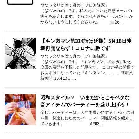
つなワタリ＠捨て身の「プロ無謀家」
（@27watari）です。私の元に届いた迷惑メールの
実例を紹介します。くれぐれも迷惑メールに引っか
からないようにしてくださいね。 【目次 …
【キン肉マン第314話は延期】5月18日連
載再開ならず！コロナに勝てず
つなワタリ＠捨て身の「プロ無謀家」
（@27watari）です。『キン肉マン』のネタバレと
次回の展開を予想した記事です。 コロナ禍の影響で
おあずけになっていた『キン肉マン』。。。連載更
新再開は5月18日 …
昭和スタイル？ いまだからこそベタな
音アイテムでパーティーを盛り上げろ！
楽しいパーティーは、人生を豊かにする！ 特別の日
を目一杯楽しむためのパーティー関連情報を紹介し
ていきます。 ——————&#82 …