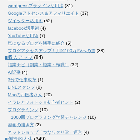
wordpressプラグイン活用法
(31)
Googleアドセンス＆アフィリエイト
(37)
ツイッター活用術
(52)
facebook活用術
(4)
YouTube活用術
(7)
気になるブログを勝手に紹介
(5)
ブログアクセスアップ！月間100万PVへの道
(38)
■収入アップ
(84)
福業ナビ（副業・複業・転職）
(32)
AI記事
(4)
3分で仕事改革
(1)
LINEスタンプ
(9)
Macのお医者さん
(20)
イラレとフォトショ初心者ヒント
(2)
プログラミング
(10)
1000回プログラミング学習チャレンジ
(10)
漫画の描き方
(2)
ネットショップ「つなワタリ堂」運営
(4)
■創造的人生
(349)