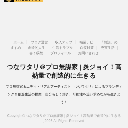
ホーム
ブログ運営
収入アップ
福業ナビ
「無謀」の
すすめ
創造的人生
生活トラブル
白髪対策
充実生活
書く瞑想
プロフィール
お問い合わせ
つなワタリ＠プロ無謀家 | 炎ジョイ！高
熱量で創造的に生きる
プロ無謀家＆エディトリアルアーティスト「つなワタリ」によるブランディ
ング＆創造生活の提案→自分らしく輝き、可能性を追い求めながら生きよ
う！
Copyright© つなワタリ＠プロ無謀家 | 炎ジョイ！高熱量で創造的に生きる
, 2026 All Rights Reserved.