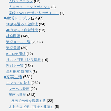
人物スクラップ
(63)
人生のターニングポイント
(3)
実録！VALUの使い方のポイント
(1)
■生活トラブル
(2,497)
10歳若返る！健康法
(34)
40代から！白髪対策
(13)
社会問題
(149)
迷惑メール一覧
(2,032)
迷惑電話
(39)
#コロナ団結
(12)
リスク回避！防災情報
(16)
謝罪文一覧
(154)
尋常乾癬 闘病記
(3)
■充実生活
(581)
エンタメの魅力
(262)
マーベル映画
(22)
漫画の世界
(213)
漫画で自分を鼓舞する
(22)
オトナコドモ（特撮・趣味）
(5)