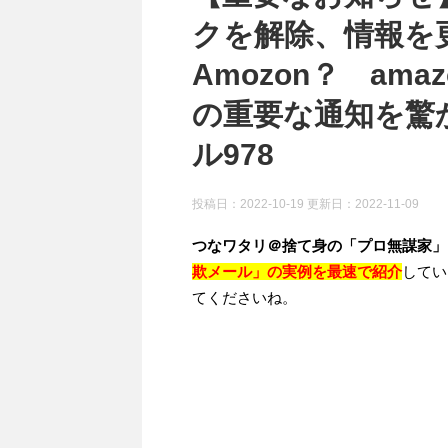
クを解除、情報
Amozon？ am
の重要な通知を驚か
ル978
投稿日：2022-10-19 更新日：
2022-11-09
つなワタリ＠捨て身の「プロ無謀家」
欺メール」の実例を最速で紹介
してい
てくださいね。