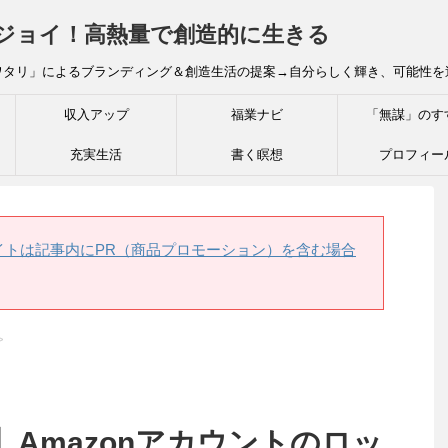
炎ジョイ！高熱量で創造的に生きる
ワタリ」によるブランディング＆創造生活の提案→自分らしく輝き、可能性を
収入アップ
福業ナビ
「無謀」のす
充実生活
書く瞑想
プロフィー
イトは記事内にPR（商品プロモーション）を含む場合
>
Amazonアカウントのロッ