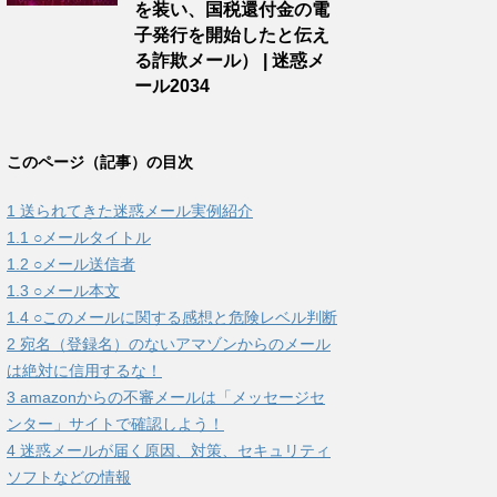
を装い、国税還付金の電
子発行を開始したと伝え
る詐欺メール） | 迷惑メ
ール2034
このページ（記事）の目次
1
送られてきた迷惑メール実例紹介
1.1
○メールタイトル
1.2
○メール送信者
1.3
○メール本文
1.4
○このメールに関する感想と危険レベル判断
2
宛名（登録名）のないアマゾンからのメール
は絶対に信用するな！
3
amazonからの不審メールは「メッセージセ
ンター」サイトで確認しよう！
4
迷惑メールが届く原因、対策、セキュリティ
ソフトなどの情報