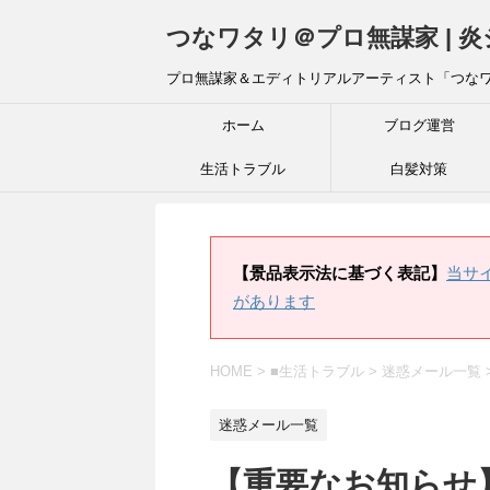
つなワタリ＠プロ無謀家 | 
プロ無謀家＆エディトリアルアーティスト「つな
ホーム
ブログ運営
生活トラブル
白髪対策
【景品表示法に基づく表記】
当サ
があります
HOME
>
■生活トラブル
>
迷惑メール一覧
迷惑メール一覧
【重要なお知らせ】