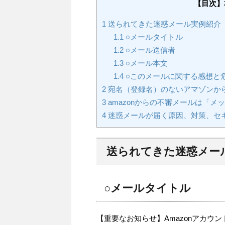
【目次】
1
送られてきた迷惑メール実例紹介
1.1
○メールタイトル
1.2
○メール送信者
1.3
○メール本文
1.4
○このメールに関する感想と
2
宛名（登録名）のないアマゾンか
3
amazonからの不審メールは「
4
迷惑メールが届く原因、対策、セ
送られてきた迷惑メー
○メールタイトル
【重要なお知らせ】Amazonアカウ