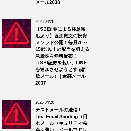
メール2038
2025/04/28
【SBI証券による注意喚
起あり】堀江貴文の投資
メソッド公開！毎月70～
150%以上の配当を狙える
急騰株を無料配布！
（SBI証券を装い、LINE
を追加させようとする詐
欺メール） | 迷惑メール
2037
2025/04/28
テストメールの送信 /
Test Email Sending（日
本メールセキュリティ協
会を装い、メールアドレ