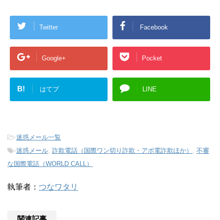
Twitter
Facebook
Google+
Pocket
B!
はてブ
LINE
-
迷惑メール一覧
-
迷惑メール
,
詐欺電話（国際ワン切り詐欺・アポ電詐欺ほか）
,
不審
な国際電話（WORLD CALL）
執筆者：
つなワタリ
関連記事