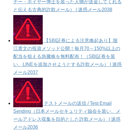
ナー・ホイヤー博士を装った人物が送金してくれる
と伝える古典的詐欺メール） | 迷惑メール2038
【SBI証券による注意喚起あり】堀
江貴文の投資メソッド公開！毎月70～150%以上の
配当を狙える急騰株を無料配布！（SBI証券を装
い、LINEを追加させようとする詐欺メール） | 迷惑
メール2037
テストメールの送信 / Test Email
Sending（日本メールセキュリティ協会を装い、メ
ールアドレス収集を目的とした詐欺メール） | 迷惑
メール2036