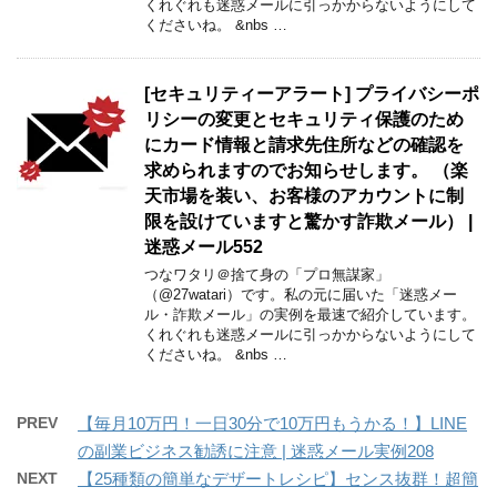
くれぐれも迷惑メールに引っかからないようにして
くださいね。 &nbs …
[セキュリティーアラート] プライバシーポ
リシーの変更とセキュリティ保護のため
にカード情報と請求先住所などの確認を
求められますのでお知らせします。 （楽
天市場を装い、お客様のアカウントに制
限を設けていますと驚かす詐欺メール） |
迷惑メール552
つなワタリ＠捨て身の「プロ無謀家」
（@27watari）です。私の元に届いた「迷惑メー
ル・詐欺メール」の実例を最速で紹介しています。
くれぐれも迷惑メールに引っかからないようにして
くださいね。 &nbs …
PREV
【毎月10万円！一日30分で10万円もうかる！】LINE
の副業ビジネス勧誘に注意 | 迷惑メール実例208
NEXT
【25種類の簡単なデザートレシピ】センス抜群！超簡