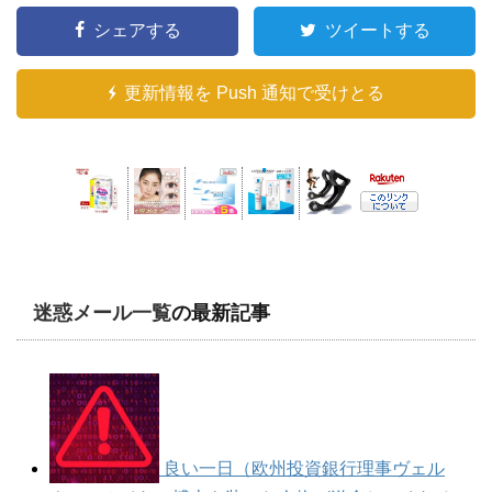
シェアする
ツイートする
更新情報を Push 通知で受けとる
迷惑メール一覧
の最新記事
良い一日（欧州投資銀行理事ヴェル