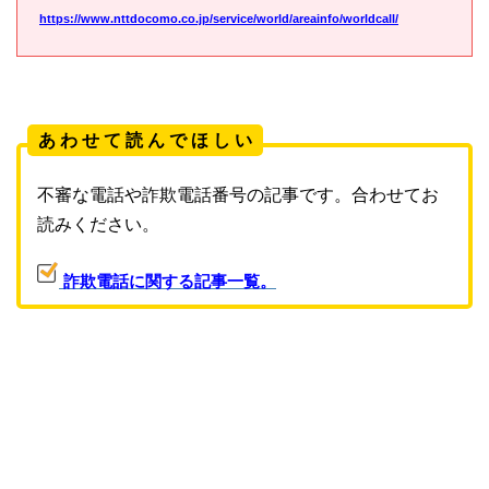
https://www.nttdocomo.co.jp/service/world/areainfo/worldcall/
あ わ せ て 読 ん で ほ し い
不審な電話や詐欺電話番号の記事です。合わせてお
読みください。
詐欺電話に関する記事一覧。