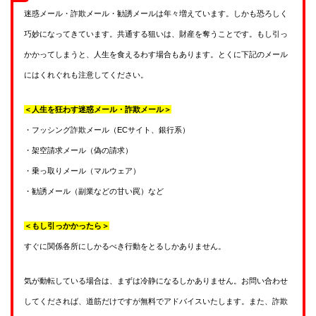
迷惑メール・詐欺メール・勧誘メールは年々増えています。しかも恐ろしく
巧妙になってきています。共通する狙いは、財産を奪うことです。もし引っ
かかってしまうと、人生を食えるわす場合もあります。とくに下記のメール
にはくれぐれも注意してください。
＜人生を狂わす迷惑メール・詐欺メール＞
・フッシング詐欺メール（ECサイト、銀行系）
・架空請求メール（偽の請求）
・乗っ取りメール（マルウェア）
・勧誘メール（副業などの甘い罠）など
＜もし引っかかったら＞
すぐに関係各所にしかるべき行動をとるしかありません。
気が動転している場合は、まずは冷静になるしかありません。お問い合わせ
してくだされば、道筋だけですが無料でアドバイスいたします。また、詐欺