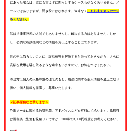
にあった場合は、誰にも言えずに悶々とするケースも少なくありません。メ
ールではありますが、聞き役にはなれます。遠慮なく
こちらまでメッセージ
をください
。
私は法律事務所の人間でもありませんし、解決する力はありません。しか
し、公的な相談機関などの情報をお伝えすることはできます。
世の中は恐ろしいことに、詐欺被害を解決すると謳っておきながら、さらに
高額な費用を騙し取るような連中もいますので、お気をつけください。
※当方は個人の人格尊重の理念のもと、相談に関する個人情報を適正に取り
扱い、個人情報を保護し、尊重いたします。
＜記事原稿など承ります＞
詐欺メールに関する原稿執筆、アドバイスなどを有料にて承ります。原稿料
は要相談（別途お見積り）ですが、200字で3,000円程度とお考えください。