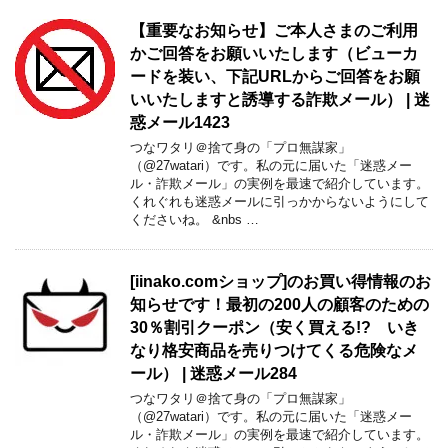
【重要なお知らせ】ご本人さまのご利用
かご回答をお願いいたします（ビューカ
ードを装い、下記URLからご回答をお願
いいたしますと誘導する詐欺メール） | 迷
惑メール1423
つなワタリ＠捨て身の「プロ無謀家」
（@27watari）です。私の元に届いた「迷惑メー
ル・詐欺メール」の実例を最速で紹介しています。
くれぐれも迷惑メールに引っかからないようにして
くださいね。 &nbs …
[iinako.comショップ]のお買い得情報のお
知らせです！最初の200人の顧客のための
30％割引クーポン（安く買える!? いき
なり格安商品を売りつけてくる危険なメ
ール） | 迷惑メール284
つなワタリ＠捨て身の「プロ無謀家」
（@27watari）です。私の元に届いた「迷惑メー
ル・詐欺メール」の実例を最速で紹介しています。