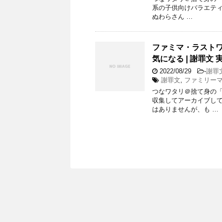
系の子供向けバラエテ
ぬわらさん …
ファミマ・ラストワ
気になる | 謝罪文 実
2022/08/29
-
謝罪
謝罪文
,
ファミリー
つなワタリ＠捨て身の「プ
収集してアーカイブし
はありませんが、も …