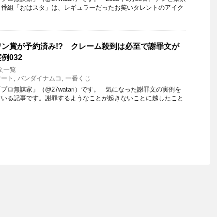
ィ番組「おはスタ」は、レギュラーだったお笑いタレントのアイク
ン賞が予約済み!? クレーム殺到は必至で謝罪文が
例032
文一覧
マート
,
バンダイナムコ
,
一番くじ
ロ無謀家」（@27watari）です。 気になった謝罪文の実例を
ている記事です。謝罪するようなことが起きないことに越したこと