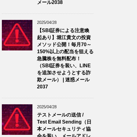
メール2038
2025/04/28
【SBI証券による注意喚
起あり】堀江貴文の投資
メソッド公開！毎月70～
150%以上の配当を狙える
急騰株を無料配布！
（SBI証券を装い、LINE
を追加させようとする詐
欺メール） | 迷惑メール
2037
2025/04/28
テストメールの送信 /
Test Email Sending（日
本メールセキュリティ協
会を装い、メールアドレ