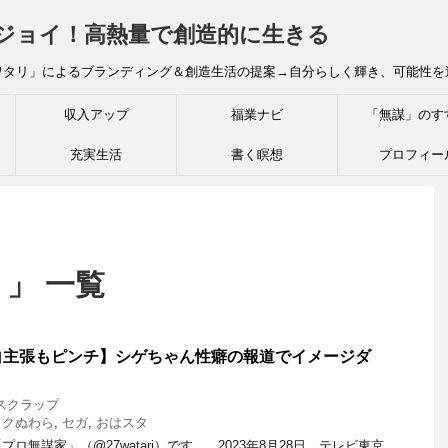
炎ジョイ！高熱量で創造的に生きる
ワタリ」によるブランディング＆創造生活の提案→自分らしく輝き、可能性を
収入アップ
福業ナビ
「無謀」のす
充実生活
書く瞑想
プロフィー
 」 一覧
白主張もピンチ】シゲちゃん性癖の報道でイメージダ
スクラップ
イクぬわら
,
セガ
,
おはスタ
ロ無謀家」（@27watari）です。 2023年8月28日、テレビ東京