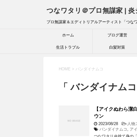
つなワタリ＠プロ無謀家 | 
プロ無謀家＆エディトリアルアーティスト「つな
ホーム
ブログ運営
生活トラブル
白髪対策
HOME
>
バンダイナムコ
「 バンダイナムコ
【アイクぬわら潔
ウン
2023/08/28
-
人物
バンダイナムコ
,
ア
つなワタリ＠捨て身の「プ