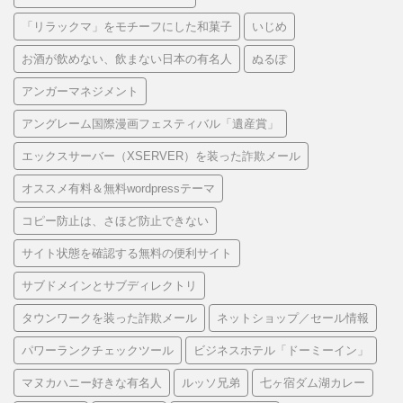
「リラックマ」をモチーフにした和菓子
いじめ
お酒が飲めない、飲まない日本の有名人
ぬるぽ
アンガーマネジメント
アングレーム国際漫画フェスティバル「遺産賞」
エックスサーバー（XSERVER）を装った詐欺メール
オススメ有料＆無料wordpressテーマ
コピー防止は、さほど防止できない
サイト状態を確認する無料の便利サイト
サブドメインとサブディレクトリ
タウンワークを装った詐欺メール
ネットショップ／セール情報
パワーランクチェックツール
ビジネスホテル「ドーミーイン」
マヌカハニー好きな有名人
ルッソ兄弟
七ヶ宿ダム湖カレー