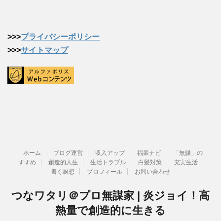
>>>
プライバシーポリシー
>>>
サイトマップ
ホーム
ブログ運営
収入アップ
福業ナビ
「無謀」の
すすめ
創造的人生
生活トラブル
白髪対策
充実生活
書く瞑想
プロフィール
お問い合わせ
つなワタリ＠プロ無謀家 | 炎ジョイ！高
熱量で創造的に生きる