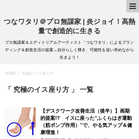
つなワタリ＠プロ無謀家 | 炎ジョイ！高熱
量で創造的に生きる
プロ無謀家＆エディトリアルアーティスト「つなワタリ」によるブラン
ディング＆創造生活の提案→自分らしく輝き、可能性を追い求めながら
生きよう！
HOME
>
究極のイス座り方
「 究極のイス座り方 」 一覧
【デスクワーク改善生活（後半）】画期
的提案!? イスに座った“ふくらはぎ運動
（筋ポンプ作用）”で、やる気アップ＆健
康増進！