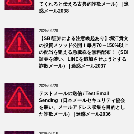
てくれると伝える古典的詐欺メール） | 迷
惑メール2038
2025/04/28
【SBI証券による注意喚起あり】堀江貴文
の投資メソッド公開！毎月70～150%以上
の配当を狙える急騰株を無料配布！（SBI
証券を装い、LINEを追加させようとする
詐欺メール） | 迷惑メール2037
2025/04/28
テストメールの送信 / Test Email
Sending（日本メールセキュリティ協会
を装い、メールアドレス収集を目的とし
た詐欺メール） | 迷惑メール2036
2025/04/15