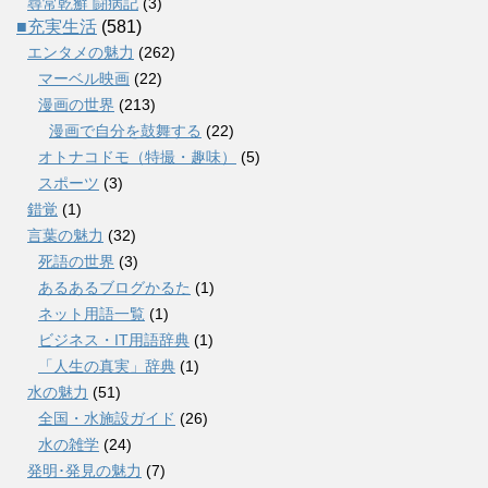
尋常乾癬 闘病記
(3)
■充実生活
(581)
エンタメの魅力
(262)
マーベル映画
(22)
漫画の世界
(213)
漫画で自分を鼓舞する
(22)
オトナコドモ（特撮・趣味）
(5)
スポーツ
(3)
錯覚
(1)
言葉の魅力
(32)
死語の世界
(3)
あるあるブログかるた
(1)
ネット用語一覧
(1)
ビジネス・IT用語辞典
(1)
「人生の真実」辞典
(1)
水の魅力
(51)
全国・水施設ガイド
(26)
水の雑学
(24)
発明･発見の魅力
(7)