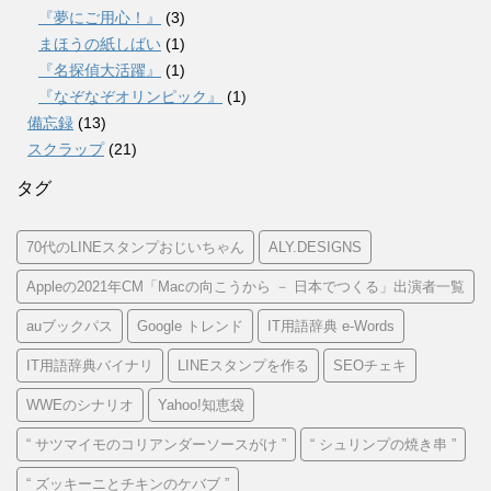
『夢にご用心！』
(3)
まほうの紙しばい
(1)
『名探偵大活躍』
(1)
『なぞなぞオリンピック』
(1)
備忘録
(13)
スクラップ
(21)
タグ
70代のLINEスタンプおじいちゃん
ALY.DESIGNS
Appleの2021年CM「Macの向こうから － 日本でつくる」出演者一覧
auブックパス
Google トレンド
IT用語辞典 e-Words
IT用語辞典バイナリ
LINEスタンプを作る
SEOチェキ
WWEのシナリオ
Yahoo!知恵袋
“ サツマイモのコリアンダーソースがけ ”
“ シュリンプの焼き串 ”
“ ズッキーニとチキンのケバブ ”