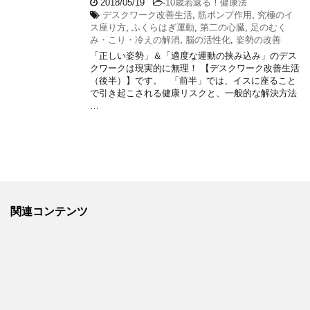
2018/05/19
-
10歳若返る！健康法
デスクワーク改善生活
,
筋ポンプ作用
,
究極のイ
ス座り方
,
ふくらはぎ運動
,
第二の心臓
,
足のむく
み・こり・冷えの解消
,
脳の活性化
,
姿勢の改善
「正しい姿勢」＆「適度な運動の挟み込み」のデス
クワークは現実的に無理！ 【デスクワーク改善生活
（後半）】です。 「前半」では、イスに座ること
で引き起こされる健康リスクと、一般的な解決方法
…
関連コンテンツ