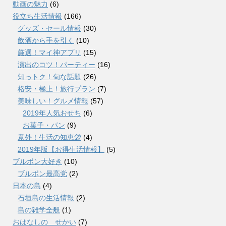
動画の魅力
(6)
役立ち生活情報
(166)
グッズ・セール情報
(30)
飲酒から手を引く
(10)
厳選！マイ神アプリ
(15)
演出のコツ！パーティー
(16)
知っトク！旬な話題
(26)
格安・極上！旅行プラン
(7)
美味しい！グルメ情報
(57)
2019年人気おせち
(6)
お菓子・パン
(9)
意外！生活の知恵袋
(4)
2019年版【お得生活情報】
(5)
ブルボン大好き
(10)
ブルボン最高党
(2)
日本の島
(4)
石垣島の生活情報
(2)
島の雑学全般
(1)
おはなしの せかい
(7)