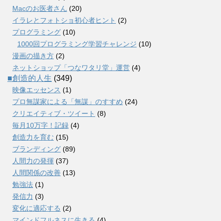
Macのお医者さん
(20)
イラレとフォトショ初心者ヒント
(2)
プログラミング
(10)
1000回プログラミング学習チャレンジ
(10)
漫画の描き方
(2)
ネットショップ「つなワタリ堂」運営
(4)
■創造的人生
(349)
映像エッセンス
(1)
プロ無謀家による「無謀」のすすめ
(24)
クリエイティブ・ツイート
(8)
毎月10万字！記録
(4)
創造力を育む
(15)
ブランディング
(89)
人間力の発揮
(37)
人間関係の改善
(13)
勉強法
(1)
発信力
(3)
変化に適応する
(2)
マインドフルネスに生きる
(4)