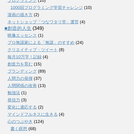
プログラミング
(10)
1000回プログラミング学習チャレンジ
(10)
漫画の描き方
(2)
ネットショップ「つなワタリ堂」運営
(4)
■創造的人生
(349)
映像エッセンス
(1)
プロ無謀家による「無謀」のすすめ
(24)
クリエイティブ・ツイート
(8)
毎月10万字！記録
(4)
創造力を育む
(15)
ブランディング
(89)
人間力の発揮
(37)
人間関係の改善
(13)
勉強法
(1)
発信力
(3)
変化に適応する
(2)
マインドフルネスに生きる
(4)
心のつぶやき
(124)
書く瞑想
(68)