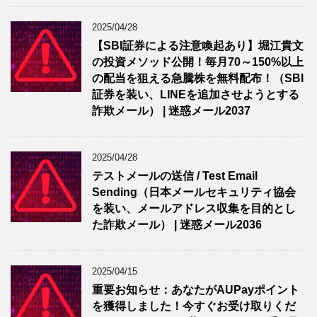
2025/04/28
【SBI証券による注意喚起あり】堀江貴文
の投資メソッド公開！毎月70～150%以上
の配当を狙える急騰株を無料配布！（SBI
証券を装い、LINEを追加させようとする
詐欺メール） | 迷惑メール2037
2025/04/28
テストメールの送信 / Test Email
Sending（日本メールセキュリティ協会
を装い、メールアドレス収集を目的とし
た詐欺メール） | 迷惑メール2036
2025/04/15
重要お知らせ：あなたがAUPayポイント
を獲得しました！今すぐお受け取りくだ