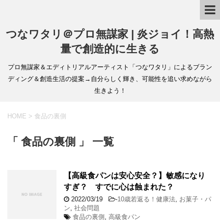
つなワタリ＠プロ無謀家 | 炎ジョイ！高熱
量で創造的に生きる
プロ無謀家＆エディトリアルアーティスト「つなワタリ」によるブラン
ディング＆創造生活の提案→自分らしく輝き、可能性を追い求めながら
生きよう！
HOME
>
食品の裏側
「 食品の裏側 」 一覧
【高級食パンは安心安全？】敏感になり
すぎ？ すでに心は蝕まれた？
2022/03/19
-
10歳若返る！健康法
,
お菓子・パ
ン
,
社会問題
食品の裏側
,
高級食パン