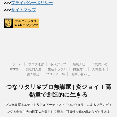
>>>
プライバシーポリシー
>>>
サイトマップ
ホーム
ブログ運営
収入アップ
福業ナビ
「無謀」の
すすめ
創造的人生
生活トラブル
白髪対策
充実生活
書く瞑想
プロフィール
お問い合わせ
つなワタリ＠プロ無謀家 | 炎ジョイ！高
熱量で創造的に生きる
プロ無謀家＆エディトリアルアーティスト「つなワタリ」によるブランディ
ング＆創造生活の提案→自分らしく輝き、可能性を追い求めながら生きよ