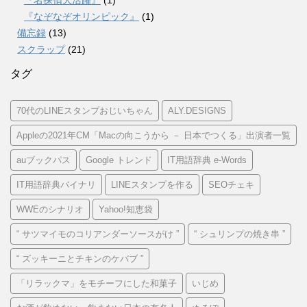
『なぞなぞオリンピック』
(1)
備忘録
(13)
スクラップ
(21)
タグ
70代のLINEスタンプおじいちゃん
ALY.DESIGNS
Appleの2021年CM「Macの向こうから － 日本でつくる」出演者一覧
auブックパス
Google トレンド
IT用語辞典 e-Words
IT用語辞典バイナリ
LINEスタンプを作る
SEOチェキ
WWEのシナリオ
Yahoo!知恵袋
“ サツマイモのコリアンダーソースがけ ”
“ シュリンプの焼き串 ”
“ ズッキーニとチキンのケバブ ”
「リラックマ」をモチーフにした和菓子
いじめ