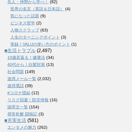
先人・仲間から学べ！
(82)
世界の名言（英語＆日本語）
(4)
気になった話題
(9)
ビジネス哲学
(2)
人物スクラップ
(63)
人生のターニングポイント
(3)
実録！VALUの使い方のポイント
(1)
■生活トラブル
(2,497)
10歳若返る！健康法
(34)
40代から！白髪対策
(13)
社会問題
(149)
迷惑メール一覧
(2,032)
迷惑電話
(39)
#コロナ団結
(12)
リスク回避！防災情報
(16)
謝罪文一覧
(154)
尋常乾癬 闘病記
(3)
■充実生活
(581)
エンタメの魅力
(262)