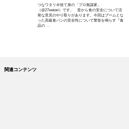
つなワタリ＠捨て身の「プロ無謀家」
（@27watari）です。 昔から食の安全について活
発な意見のやり取りがあります。今回はブームとな
った高級食パンの安全性について警笛を鳴らす『食
品の …
関連コンテンツ