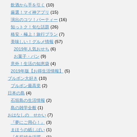
飲酒から手を引く
(10)
厳選！マイ神アプリ
(15)
演出のコツ！パーティー
(16)
知っトク！旬な話題
(26)
格安・極上！旅行プラン
(7)
美味しい！グルメ情報
(57)
2019年人気おせち
(6)
お菓子・パン
(9)
意外！生活の知恵袋
(4)
2019年版【お得生活情報】
(5)
ブルボン大好き
(10)
ブルボン最高党
(2)
日本の島
(4)
石垣島の生活情報
(2)
島の雑学全般
(1)
おはなしの せかい
(7)
『夢にご用心！』
(3)
まほうの紙しばい
(1)
『名探偵大活躍』
(1)