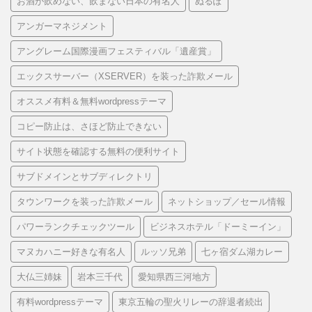
お酒が飲めない、飲まない日本の有名人
ぬるぽ
アンガーマネジメント
アングレーム国際漫画フェスティバル「遺産賞」
エックスサーバー（XSERVER）を装った詐欺メール
オススメ有料＆無料wordpressテーマ
コピー防止は、さほど防止できない
サイト状態を確認する無料の便利サイト
サブドメインとサブディレクトリ
タウンワークを装った詐欺メール
ネットショップ／セール情報
パワーランクチェックツール
ビジネスホテル「ドーミーイン」
マヌカハニー好きな有名人
ルッソ兄弟
七ヶ宿ダム湖カレー
大仏三姉妹
岩本三千代
愛知県西三河地方
有料wordpressテーマ
東京五輪の聖火リレーの辞退者続出