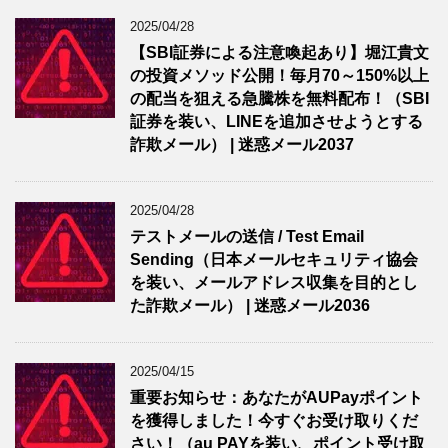
2025/04/28
【SBI証券による注意喚起あり】堀江貴文
の投資メソッド公開！毎月70～150%以上
の配当を狙える急騰株を無料配布！（SBI
証券を装い、LINEを追加させようとする
詐欺メール） | 迷惑メール2037
2025/04/28
テストメールの送信 / Test Email
Sending（日本メールセキュリティ協会
を装い、メールアドレス収集を目的とし
た詐欺メール） | 迷惑メール2036
2025/04/15
重要お知らせ：あなたがAUPayポイント
を獲得しました！今すぐお受け取りくだ
さい！（au PAYを装い、ポイント受け取