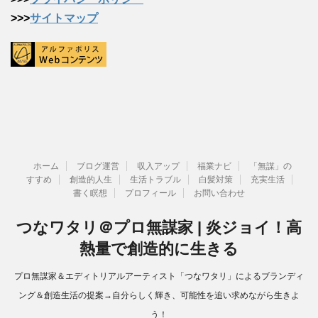
>>>
サイトマップ
ホーム
ブログ運営
収入アップ
福業ナビ
「無謀」の
すすめ
創造的人生
生活トラブル
白髪対策
充実生活
書く瞑想
プロフィール
お問い合わせ
つなワタリ＠プロ無謀家 | 炎ジョイ！高
熱量で創造的に生きる
プロ無謀家＆エディトリアルアーティスト「つなワタリ」によるブランディ
ング＆創造生活の提案→自分らしく輝き、可能性を追い求めながら生きよ
う！