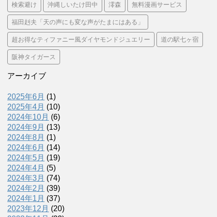
検索避け
沖縄しいたけ田中
澪森
無料漫画サービス
福田赳夫「天の声にも変な声がたまにはある」
超お得なティファニー風ダイヤモンドジュエリー
道の駅七ヶ宿
阪神タイガース
アーカイブ
2025年6月
(1)
2025年4月
(10)
2024年10月
(6)
2024年9月
(13)
2024年8月
(1)
2024年6月
(14)
2024年5月
(19)
2024年4月
(5)
2024年3月
(74)
2024年2月
(39)
2024年1月
(37)
2023年12月
(20)