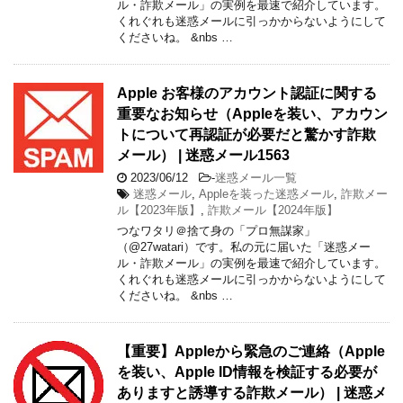
ル・詐欺メール」の実例を最速で紹介しています。
くれぐれも迷惑メールに引っかからないようにして
くださいね。 &nbs …
Apple お客様のアカウント認証に関する
重要なお知らせ（Appleを装い、アカウン
トについて再認証が必要だと驚かす詐欺
メール） | 迷惑メール1563
2023/06/12
-
迷惑メール一覧
迷惑メール
,
Appleを装った迷惑メール
,
詐欺メー
ル【2023年版】
,
詐欺メール【2024年版】
つなワタリ＠捨て身の「プロ無謀家」
（@27watari）です。私の元に届いた「迷惑メー
ル・詐欺メール」の実例を最速で紹介しています。
くれぐれも迷惑メールに引っかからないようにして
くださいね。 &nbs …
【重要】Appleから緊急のご連絡（Apple
を装い、Apple ID情報を検証する必要が
ありますと誘導する詐欺メール） | 迷惑メ