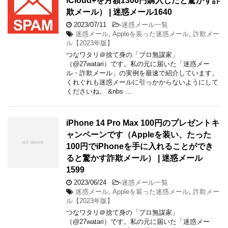
iCloud+を月額1300円購入したと驚かす詐
欺メール） | 迷惑メール1640
2023/07/11
-
迷惑メール一覧
迷惑メール
,
Appleを装った迷惑メール
,
詐欺メー
ル【2023年版】
つなワタリ＠捨て身の「プロ無謀家」
（@27watari）です。私の元に届いた「迷惑メー
ル・詐欺メール」の実例を最速で紹介しています。
くれぐれも迷惑メールに引っかからないようにして
くださいね。 &nbs …
iPhone 14 Pro Max 100円のプレゼントキ
ャンペーンです（Appleを装い、たった
100円でiPhoneを手に入れることができ
ると驚かす詐欺メール） | 迷惑メール
1599
2023/06/24
-
迷惑メール一覧
迷惑メール
,
Appleを装った迷惑メール
,
詐欺メー
ル【2023年版】
つなワタリ＠捨て身の「プロ無謀家」
（@27watari）です。私の元に届いた「迷惑メー