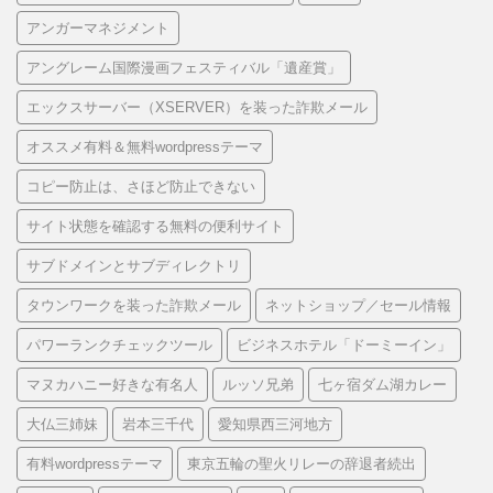
アンガーマネジメント
アングレーム国際漫画フェスティバル「遺産賞」
エックスサーバー（XSERVER）を装った詐欺メール
オススメ有料＆無料wordpressテーマ
コピー防止は、さほど防止できない
サイト状態を確認する無料の便利サイト
サブドメインとサブディレクトリ
タウンワークを装った詐欺メール
ネットショップ／セール情報
パワーランクチェックツール
ビジネスホテル「ドーミーイン」
マヌカハニー好きな有名人
ルッソ兄弟
七ヶ宿ダム湖カレー
大仏三姉妹
岩本三千代
愛知県西三河地方
有料wordpressテーマ
東京五輪の聖火リレーの辞退者続出