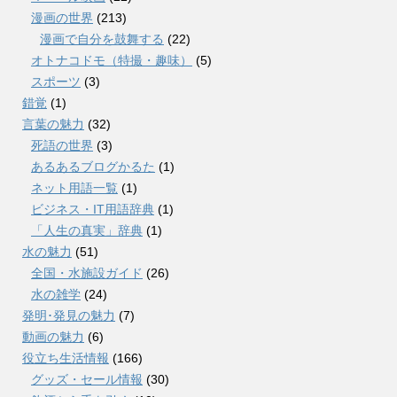
漫画の世界
(213)
漫画で自分を鼓舞する
(22)
オトナコドモ（特撮・趣味）
(5)
スポーツ
(3)
錯覚
(1)
言葉の魅力
(32)
死語の世界
(3)
あるあるブログかるた
(1)
ネット用語一覧
(1)
ビジネス・IT用語辞典
(1)
「人生の真実」辞典
(1)
水の魅力
(51)
全国・水施設ガイド
(26)
水の雑学
(24)
発明･発見の魅力
(7)
動画の魅力
(6)
役立ち生活情報
(166)
グッズ・セール情報
(30)