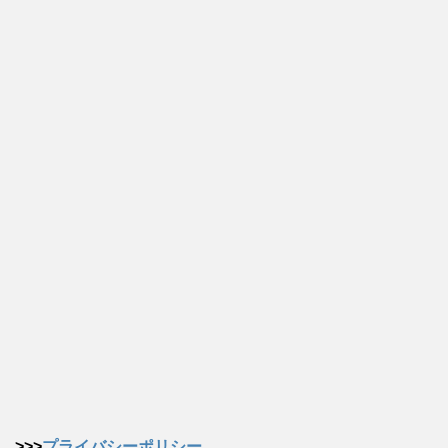
>>>
プライバシーポリシー