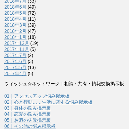
2018年7月
(33)
2018年6月
(49)
2018年5月
(72)
2018年4月
(11)
2018年3月
(39)
2018年2月
(47)
2018年1月
(18)
2017年12月
(19)
2017年11月
(5)
2017年7月
(2)
2017年6月
(3)
2017年5月
(13)
2017年4月
(5)
ウィッシュ☆ネットワーク｜相談・共有・情報交換掲示板
01｜アクセスアップ悩み掲示板
02｜心と行動……生活に関する悩み掲示板
03｜身体の悩み掲示板
04｜恋愛の悩み掲示板
05｜お酒の失敗掲示板
06｜その他の悩み掲示板