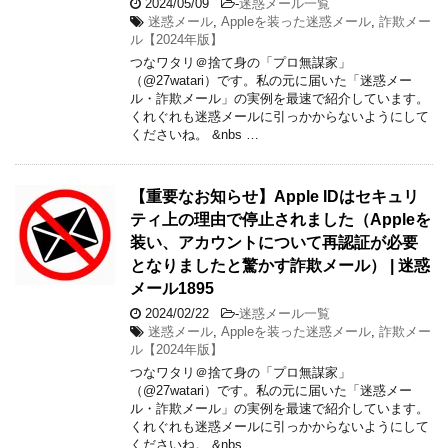
2024/05/09
-
迷惑メール一覧
迷惑メール
,
Appleを装った迷惑メール
,
詐欺メー
ル【2024年版】
つなワタリ＠捨て身の「プロ無謀家」
（@27watari）です。私の元に届いた「迷惑メー
ル・詐欺メール」の実例を最速で紹介しています。
くれぐれも迷惑メールに引っかからないようにして
くださいね。 &nbs …
【重要なお知らせ】Apple IDはセキュリ
ティ上の理由で停止されました（Appleを
装い、アカウントについて再認証が必要
となりましたと驚かす詐欺メール） | 迷惑
メール1895
2024/02/22
-
迷惑メール一覧
迷惑メール
,
Appleを装った迷惑メール
,
詐欺メー
ル【2024年版】
つなワタリ＠捨て身の「プロ無謀家」
（@27watari）です。私の元に届いた「迷惑メー
ル・詐欺メール」の実例を最速で紹介しています。
くれぐれも迷惑メールに引っかからないようにして
くださいね。 &nbs …