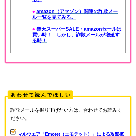
●
amazon（アマゾン）関連の詐欺メー
ル一覧を見てみる。
●
楽天スーパーSALE・amazonセールは
買い時！ しかし、詐欺メールが増殖す
る時！
あ わ せ て 読 ん で ほ し い
詐欺メールを掘り下げたい方は、合わせてお読みく
ださい。
マルウエア「Emotet（エモテット）」による攻撃拡