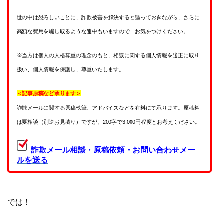
世の中は恐ろしいことに、詐欺被害を解決すると謳っておきながら、さらに
高額な費用を騙し取るような連中もいますので、お気をつけください。
※当方は個人の人格尊重の理念のもと、相談に関する個人情報を適正に取り
扱い、個人情報を保護し、尊重いたします。
＜記事原稿など承ります＞
詐欺メールに関する原稿執筆、アドバイスなどを有料にて承ります。原稿料
は要相談（別途お見積り）ですが、200字で3,000円程度とお考えください。
詐欺メール相談・原稿依頼・お問い合わせメー
ルを送る
では！