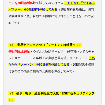
ー」を30日無料体験
で試してみては？→
こちらから「ウイルス
バスター」を30日無料体験してみる
（30日無料体験版は、無料
体験期間終了後、自動で有償版に切り替わることはないので安
心です）
（2） 世界売上シェアNo.1「ノートン」は鉄壁ソフト
60日間返金保証
・ウイルス駆除サービス・24時間いつでもチャ
ットサポート！ 20年以上の実績と最先端テクノロジー→
こち
らから「ノートン」を60日無料体験してみる
（60日間返金保証
付きのこの機会に機能の充実度を体感してみて）
（3）強さ・軽さ・総合満足度で人気「ESETセキュリティソフ
ト」