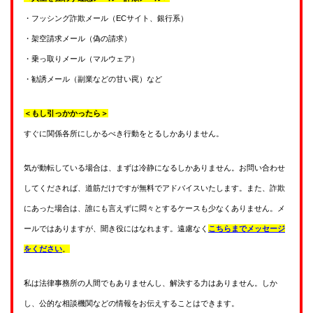
・フッシング詐欺メール（ECサイト、銀行系）
・架空請求メール（偽の請求）
・乗っ取りメール（マルウェア）
・勧誘メール（副業などの甘い罠）など
＜もし引っかかったら＞
すぐに関係各所にしかるべき行動をとるしかありません。
気が動転している場合は、まずは冷静になるしかありません。お問い合わせ
してくだされば、道筋だけですが無料でアドバイスいたします。また、詐欺
にあった場合は、誰にも言えずに悶々とするケースも少なくありません。メ
ールではありますが、聞き役にはなれます。遠慮なく
こちらまでメッセージ
をください
。
私は法律事務所の人間でもありませんし、解決する力はありません。しか
し、公的な相談機関などの情報をお伝えすることはできます。