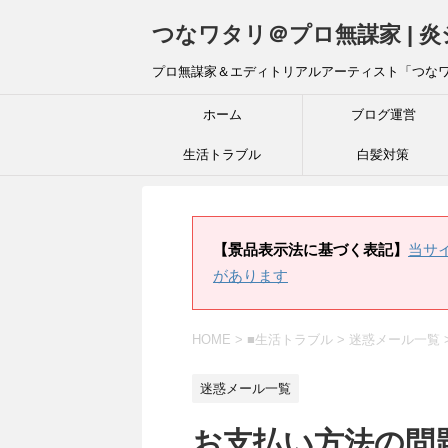
つなワタリ＠プロ無謀家 | 
プロ無謀家＆エディトリアルアーティスト「つな
ホーム
ブログ運営
生活トラブル
白髪対策
【景品表示法に基づく表記】
当サ
があります
HOME
>
■生活トラブル
>
迷惑メール一覧
迷惑メール一覧
お支払い方法の問題