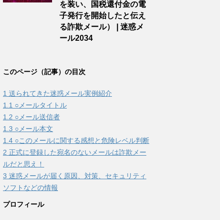
を装い、国税還付金の電
子発行を開始したと伝え
る詐欺メール） | 迷惑メ
ール2034
このページ（記事）の目次
1
送られてきた迷惑メール実例紹介
1.1
○メールタイトル
1.2
○メール送信者
1.3
○メール本文
1.4
○このメールに関する感想と危険レベル判断
2
正式に登録した宛名のないメールは詐欺メー
ルだと思え！
3
迷惑メールが届く原因、対策、セキュリティ
ソフトなどの情報
プロフィール