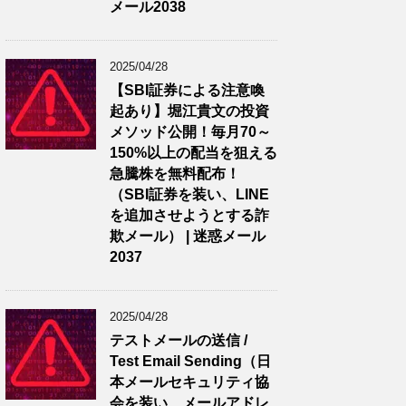
メール2038
2025/04/28
【SBI証券による注意喚
起あり】堀江貴文の投資
メソッド公開！毎月70～
150%以上の配当を狙える
急騰株を無料配布！
（SBI証券を装い、LINE
を追加させようとする詐
欺メール） | 迷惑メール
2037
2025/04/28
テストメールの送信 /
Test Email Sending（日
本メールセキュリティ協
会を装い、メールアドレ