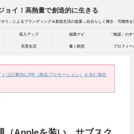
炎ジョイ！高熱量で創造的に生きる
ワタリ」によるブランディング＆創造生活の提案→自分らしく輝き、可能性を
収入アップ
福業ナビ
「無謀」のす
充実生活
書く瞑想
プロフィー
イトは記事内にPR（商品プロモーション）を含む場合
>
（Appleを装い、サブスク