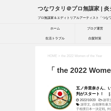
つなワタリ＠プロ無謀家 | 
プロ無謀家＆エディトリアルアーティスト「つな
ホーム
ブログ運営
生活トラブル
白髪対策
HOME
>
the 2022 Women of the Year
「 the 2022 Wome
五ノ井里奈さん、
判がスタート！ | 
2022/10/20
-
謝罪
謝罪文
,
自衛隊性暴
子相撲日本一決定戦
,
外