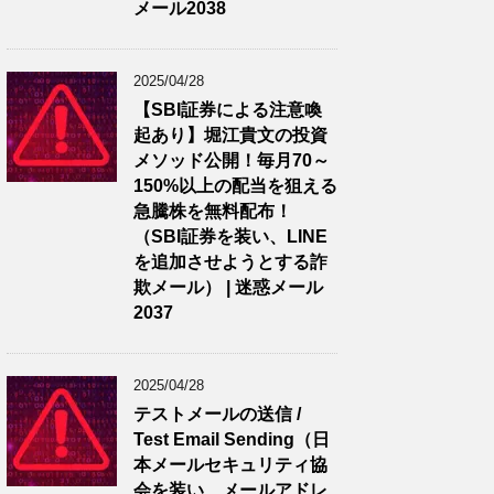
メール2038
2025/04/28
【SBI証券による注意喚
起あり】堀江貴文の投資
メソッド公開！毎月70～
150%以上の配当を狙える
急騰株を無料配布！
（SBI証券を装い、LINE
を追加させようとする詐
欺メール） | 迷惑メール
2037
2025/04/28
テストメールの送信 /
Test Email Sending（日
本メールセキュリティ協
会を装い、メールアドレ