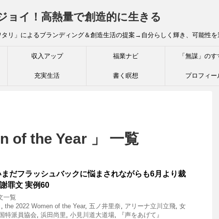
炎ジョイ！高熱量で創造的に生きる
ワタリ」によるブランディング＆創造生活の提案→自分らしく輝き、可能性を
収入アップ
福業ナビ
「無謀」のす
充実生活
書く瞑想
プロフィー
n of the Year 」 一覧
いまだフラッシュバックに悩まされながらも6月より裁
謝罪文 実例60
文一覧
力
,
the 2022 Women of the Year
,
五ノ井里奈
,
アリーナ立川立飛
,
女
国特派員協会
,
浜田尚里
,
小見川道大道場
,
『声をあげて』