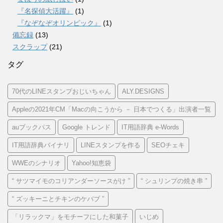
『名探偵大活躍』
(1)
『なぞなぞオリンピック』
(1)
備忘録
(13)
スクラップ
(21)
タグ
70代のLINEスタンプおじいちゃん
ALY.DESIGNS
Appleの2021年CM「Macの向こうから － 日本でつくる」出演者一覧
auブックパス
Google トレンド
IT用語辞典 e-Words
IT用語辞典バイナリ
LINEスタンプを作る
SEOチェキ
WWEのシナリオ
Yahoo!知恵袋
“ サツマイモのコリアンダーソースがけ ”
“ シュリンプの焼き串 ”
“ ズッキーニとチキンのケバブ ”
「リラックマ」をモチーフにした和菓子
いじめ