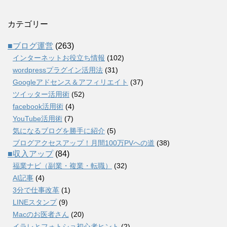
カテゴリー
■ブログ運営
(263)
インターネットお役立ち情報
(102)
wordpressプラグイン活用法
(31)
Googleアドセンス＆アフィリエイト
(37)
ツイッター活用術
(52)
facebook活用術
(4)
YouTube活用術
(7)
気になるブログを勝手に紹介
(5)
ブログアクセスアップ！月間100万PVへの道
(38)
■収入アップ
(84)
福業ナビ（副業・複業・転職）
(32)
AI記事
(4)
3分で仕事改革
(1)
LINEスタンプ
(9)
Macのお医者さん
(20)
イラレとフォトショ初心者ヒント
(2)