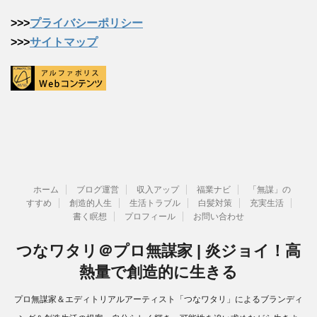
>>>
プライバシーポリシー
>>>
サイトマップ
ホーム
ブログ運営
収入アップ
福業ナビ
「無謀」の
すすめ
創造的人生
生活トラブル
白髪対策
充実生活
書く瞑想
プロフィール
お問い合わせ
つなワタリ＠プロ無謀家 | 炎ジョイ！高
熱量で創造的に生きる
プロ無謀家＆エディトリアルアーティスト「つなワタリ」によるブランディ