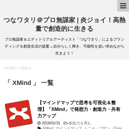
つなワタリ＠プロ無謀家 | 炎ジョイ！高熱
量で創造的に生きる
プロ無謀家＆エディトリアルアーティスト「つなワタリ」によるブラン
ディング＆創造生活の提案→自分らしく輝き、可能性を追い求めながら
生きよう！
HOME
>
XMind
「 XMind 」 一覧
【マインドマップで思考を可視化＆整
理】「XMind」で発想力・創造力・共有
力アップ
2019/01/31
-
創造力を育む
XMind
,
マインドマップ
,
トニー・ブザン（Tony