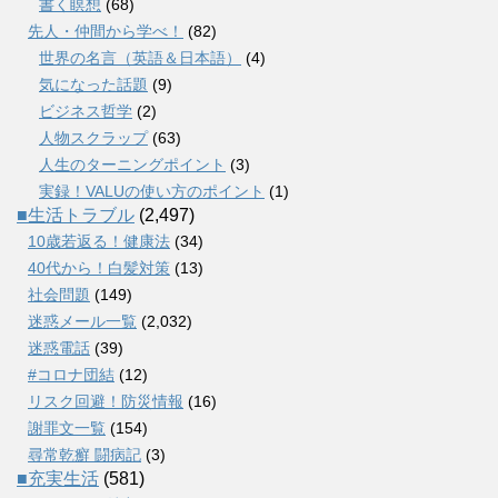
書く瞑想
(68)
先人・仲間から学べ！
(82)
世界の名言（英語＆日本語）
(4)
気になった話題
(9)
ビジネス哲学
(2)
人物スクラップ
(63)
人生のターニングポイント
(3)
実録！VALUの使い方のポイント
(1)
■生活トラブル
(2,497)
10歳若返る！健康法
(34)
40代から！白髪対策
(13)
社会問題
(149)
迷惑メール一覧
(2,032)
迷惑電話
(39)
#コロナ団結
(12)
リスク回避！防災情報
(16)
謝罪文一覧
(154)
尋常乾癬 闘病記
(3)
■充実生活
(581)