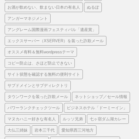
お酒が飲めない、飲まない日本の有名人
ぬるぽ
アンガーマネジメント
アングレーム国際漫画フェスティバル「遺産賞」
エックスサーバー（XSERVER）を装った詐欺メール
オススメ有料＆無料wordpressテーマ
コピー防止は、さほど防止できない
サイト状態を確認する無料の便利サイト
サブドメインとサブディレクトリ
タウンワークを装った詐欺メール
ネットショップ／セール情報
パワーランクチェックツール
ビジネスホテル「ドーミーイン」
マヌカハニー好きな有名人
ルッソ兄弟
七ヶ宿ダム湖カレー
大仏三姉妹
岩本三千代
愛知県西三河地方