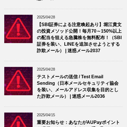
2025/04/28
【SBI証券による注意喚起あり】堀江貴文
の投資メソッド公開！毎月70～150%以上
の配当を狙える急騰株を無料配布！（SBI
証券を装い、LINEを追加させようとする
詐欺メール） | 迷惑メール2037
2025/04/28
テストメールの送信 / Test Email
Sending（日本メールセキュリティ協会
を装い、メールアドレス収集を目的とし
た詐欺メール） | 迷惑メール2036
2025/04/15
重要お知らせ：あなたがAUPayポイント