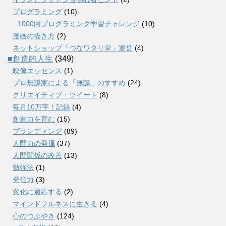
プログラミング
(10)
1000回プログラミング学習チャレンジ
(10)
漫画の描き方
(2)
ネットショップ「つなワタリ堂」運営
(4)
■創造的人生
(349)
映像エッセンス
(1)
プロ無謀家による「無謀」のすすめ
(24)
クリエイティブ・ツイート
(8)
毎月10万字！記録
(4)
創造力を育む
(15)
ブランディング
(89)
人間力の発揮
(37)
人間関係の改善
(13)
勉強法
(1)
発信力
(3)
変化に適応する
(2)
マインドフルネスに生きる
(4)
心のつぶやき
(124)