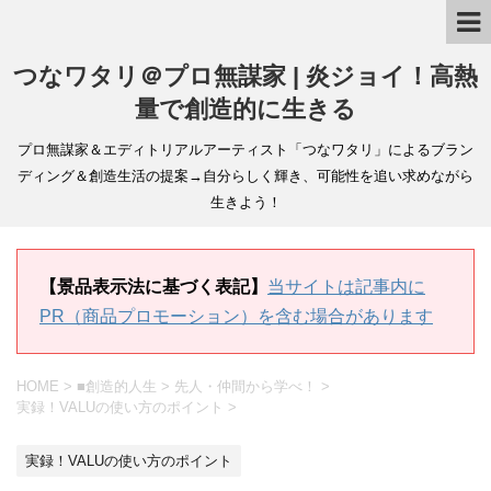
つなワタリ＠プロ無謀家 | 炎ジョイ！高熱
量で創造的に生きる
プロ無謀家＆エディトリアルアーティスト「つなワタリ」によるブラン
ディング＆創造生活の提案→自分らしく輝き、可能性を追い求めながら
生きよう！
【景品表示法に基づく表記】
当サイトは記事内に
PR（商品プロモーション）を含む場合があります
HOME
>
■創造的人生
>
先人・仲間から学べ！
>
実録！VALUの使い方のポイント
>
実録！VALUの使い方のポイント