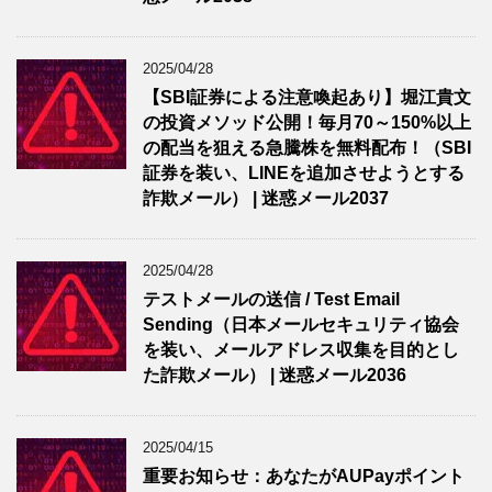
2025/04/28
【SBI証券による注意喚起あり】堀江貴文
の投資メソッド公開！毎月70～150%以上
の配当を狙える急騰株を無料配布！（SBI
証券を装い、LINEを追加させようとする
詐欺メール） | 迷惑メール2037
2025/04/28
テストメールの送信 / Test Email
Sending（日本メールセキュリティ協会
を装い、メールアドレス収集を目的とし
た詐欺メール） | 迷惑メール2036
2025/04/15
重要お知らせ：あなたがAUPayポイント