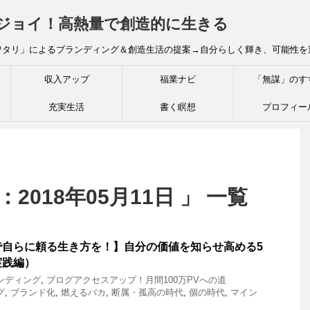
炎ジョイ！高熱量で創造的に生きる
ワタリ」によるブランディング＆創造生活の提案→自分らしく輝き、可能性を
収入アップ
福業ナビ
「無謀」のす
充実生活
書く瞑想
プロフィー
2018年05月11日 」 一覧
で自らに頼る生き方を！】自分の価値を知らせ高める5
実践編）
ンディング
,
ブログアクセスアップ！月間100万PVへの道
グ
,
ブランド化
,
燃えるバカ
,
断属・孤高の時代
,
個の時代
,
マイン