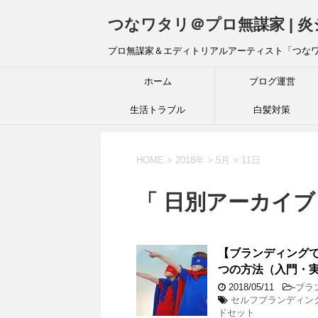
つなワタリ＠プロ無謀家 | 
プロ無謀家＆エディトリアルアーティスト「つな
ホーム
ブログ運営
生活トラブル
白髪対策
HOME
>
2018年
>
5月
>
11日
「 日別アーカイブ：
【ブランディング
つの方法（入門・
2018/05/11
-
ブラ
セルフブランディン
ドセット