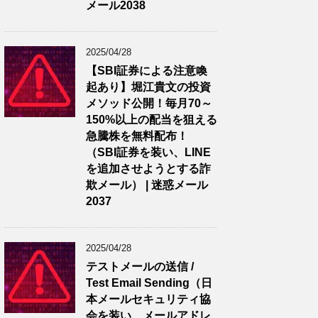
メール2038
2025/04/28
【SBI証券による注意喚
起あり】堀江貴文の投資
メソッド公開！毎月70～
150%以上の配当を狙える
急騰株を無料配布！
（SBI証券を装い、LINE
を追加させようとする詐
欺メール） | 迷惑メール
2037
2025/04/28
テストメールの送信 /
Test Email Sending（日
本メールセキュリティ協
会を装い、メールアドレ