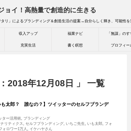
炎ジョイ！高熱量で創造的に生きる
ワタリ」によるブランディング＆創造生活の提案→自分らしく輝き、可能性を
収入アップ
福業ナビ
「無謀」のす
充実生活
書く瞑想
プロフィー
2018年12月08日 」 一覧
いも太郎？ 誰なの？】ツイッターのセルフブランデ
ッター活用術
,
ブランディング
erアナリティクス
,
セルフブランディング
,
いちご先生
,
いも太郎
,
フォ
フォロワー1万人
,
イケハヤさん