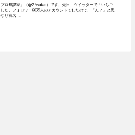
ロ無謀家」（@27watari）です。先日、ツイッターで「いちご
した。フォロワー60万人のアカウントでしたので、「ん？」と思
なり有名 …