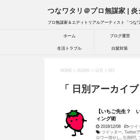
つなワタリ＠プロ無謀家 | 
プロ無謀家＆エディトリアルアーティスト「つな
ホーム
ブログ運営
生活トラブル
白髪対策
HOME
>
2018年
>
12月
>
8日
「 日別アーカイブ：
【いちご先生？ 
ィング術
2018/12/08
-
ツイ
ツイッター
,
Twitt
ロワー増やし
,
引用RT
,