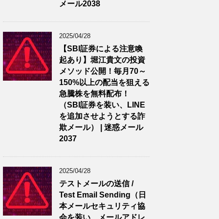
メール2038
2025/04/28
【SBI証券による注意喚
起あり】堀江貴文の投資
メソッド公開！毎月70～
150%以上の配当を狙える
急騰株を無料配布！
（SBI証券を装い、LINE
を追加させようとする詐
欺メール） | 迷惑メール
2037
2025/04/28
テストメールの送信 /
Test Email Sending（日
本メールセキュリティ協
会を装い、メールアドレ