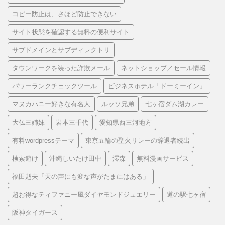
コピー防止は、さほど防止できない
サイト状態を確認する無料の便利サイト
サブドメインとサブディレクトリ
タウンワークを装った詐欺メール
ネットショップ／セール情報
パワーランクチェックツール
ビジネスホテル「ドーミーイン」
マヌカハニー好きな有名人
ルッソ兄弟
七ヶ宿ダム湖カレー
大仏三姉妹
岩本三千代
愛知県西三河地方
有料wordpressテーマ
東京五輪の聖火リレーの辞退者続出
検索避け
沖縄しいたけ田中
澪森
無料漫画サービス
福田赳夫「天の声にも変な声がたまにはある」
超お得なティファニー風ダイヤモンドジュエリー
道の駅七ヶ宿
阪神タイガース