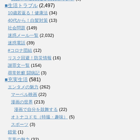
■生活トラブル
(2,497)
10歳若返る！健康法
(34)
40代から！白髪対策
(13)
社会問題
(149)
迷惑メール一覧
(2,032)
迷惑電話
(39)
#コロナ団結
(12)
リスク回避！防災情報
(16)
謝罪文一覧
(154)
尋常乾癬 闘病記
(3)
■充実生活
(581)
エンタメの魅力
(262)
マーベル映画
(22)
漫画の世界
(213)
漫画で自分を鼓舞する
(22)
オトナコドモ（特撮・趣味）
(5)
スポーツ
(3)
錯覚
(1)
言葉の魅力
(32)