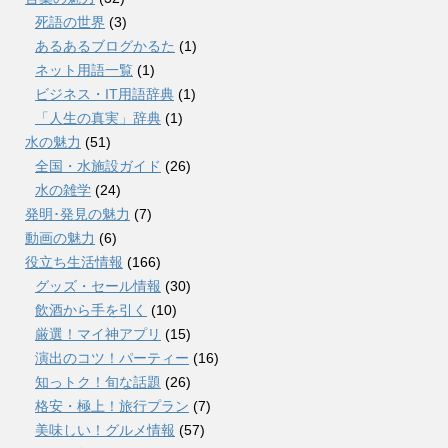
死語の世界
(3)
あるあるブログかるた
(1)
ネット用語一覧
(1)
ビジネス・IT用語辞典
(1)
「人生の真実」辞典
(1)
水の魅力
(51)
全国・水施設ガイド
(26)
水の雑学
(24)
発明･発見の魅力
(7)
動画の魅力
(6)
役立ち生活情報
(166)
グッズ・セール情報
(30)
飲酒から手を引く
(10)
厳選！マイ神アプリ
(15)
演出のコツ！パーティー
(16)
知っトク！旬な話題
(26)
格安・極上！旅行プラン
(7)
美味しい！グルメ情報
(57)