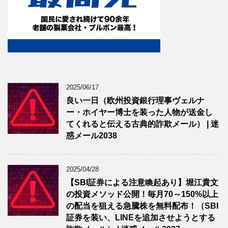
2025/06/17
良い一日（欧州投資銀行理事ヴェルナ
ー・ホイヤー博士を装った人物が送金し
てくれると伝える古典的詐欺メール） | 迷
惑メール2038
2025/04/28
【SBI証券による注意喚起あり】堀江貴文
の投資メソッド公開！毎月70～150%以上
の配当を狙える急騰株を無料配布！（SBI
証券を装い、LINEを追加させようとする