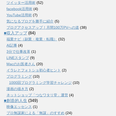
ツイッター活用術
(52)
facebook活用術
(4)
YouTube活用術
(7)
気になるブログを勝手に紹介
(5)
ブログアクセスアップ！月間100万PVへの道
(38)
■収入アップ
(84)
福業ナビ（副業・複業・転職）
(32)
AI記事
(4)
3分で仕事改革
(1)
LINEスタンプ
(9)
Macのお医者さん
(20)
イラレとフォトショ初心者ヒント
(2)
プログラミング
(10)
1000回プログラミング学習チャレンジ
(10)
漫画の描き方
(2)
ネットショップ「つなワタリ堂」運営
(4)
■創造的人生
(349)
映像エッセンス
(1)
プロ無謀家による「無謀」のすすめ
(24)