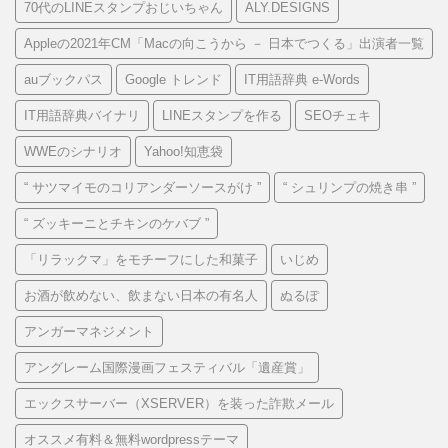
70代のLINEスタンプおじいちゃん
ALY.DESIGNS
Appleの2021年CM「Macの向こうから － 日本でつくる」出演者一覧
auブックパス
Google トレンド
IT用語辞典 e-Words
IT用語辞典バイナリ
LINEスタンプを作る
SEOチェキ
WWEのシナリオ
Yahoo!知恵袋
“ サツマイモのコリアンダーソースがけ ”
“ シュリンプの焼き串 ”
“ ズッキーニとチキンのケバブ ”
「リラックマ」をモチーフにした和菓子
いじめ
お酒が飲めない、飲まない日本の有名人
ぬるぽ
アンガーマネジメント
アングレーム国際漫画フェスティバル「遺産賞」
エックスサーバー（XSERVER）を装った詐欺メール
オススメ有料＆無料wordpressテーマ