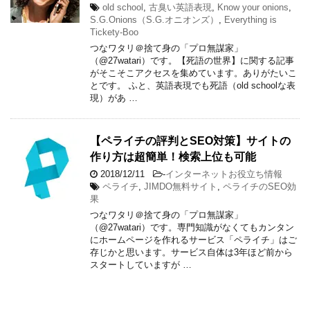
old school
,
古臭い英語表現
,
Know your onions
,
S.G.Onions（S.G.オニオンズ）
,
Everything is
Tickety-Boo
つなワタリ＠捨て身の「プロ無謀家」
（@27watari）です。【死語の世界】に関する記事
がそこそこアクセスを集めています。ありがたいこ
とです。 ふと、英語表現でも死語（old schoolな表
現）があ …
【ペライチの評判とSEO対策】サイトの
作り方は超簡単！検索上位も可能
2018/12/11
-
インターネットお役立ち情報
ペライチ
,
JIMDO無料サイト
,
ペライチのSEO効
果
つなワタリ＠捨て身の「プロ無謀家」
（@27watari）です。専門知識がなくてもカンタン
にホームページを作れるサービス「ペライチ」はご
存じかと思います。サービス自体は3年ほど前から
スタートしていますが …