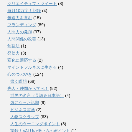
クリエイティブ・ツイート
(8)
毎月10万字！記録
(4)
創造力を育む
(15)
ブランディング
(89)
人間力の発揮
(37)
人間関係の改善
(13)
勉強法
(1)
発信力
(3)
変化に適応する
(2)
マインドフルネスに生きる
(4)
心のつぶやき
(124)
書く瞑想
(68)
先人・仲間から学べ！
(82)
世界の名言（英語＆日本語）
(4)
気になった話題
(9)
ビジネス哲学
(2)
人物スクラップ
(63)
人生のターニングポイント
(3)
実録！VALUの使い方のポイント
(1)