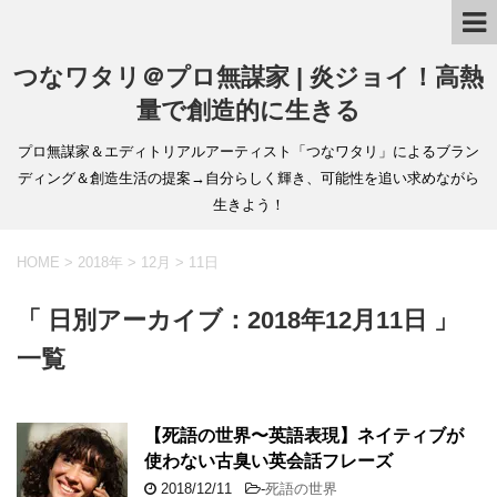
つなワタリ＠プロ無謀家 | 炎ジョイ！高熱
量で創造的に生きる
プロ無謀家＆エディトリアルアーティスト「つなワタリ」によるブラン
ディング＆創造生活の提案→自分らしく輝き、可能性を追い求めながら
生きよう！
HOME
>
2018年
>
12月
>
11日
「 日別アーカイブ：2018年12月11日 」
一覧
【死語の世界〜英語表現】ネイティブが
使わない古臭い英会話フレーズ
2018/12/11
-
死語の世界