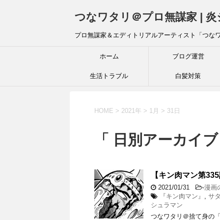
つなワタリ＠プロ無謀家 | 
プロ無謀家＆エディトリアルアーティスト「つな
ホーム
ブログ運営
生活トラブル
白髪対策
HOME
>
2021年
>
1月
>
31日
「 日別アーカイブ：
【キン肉マン第33
2021/01/31
-
漫画
『キン肉マン』
,
サ
シュラマン
つなワタリ＠捨て身の「プ