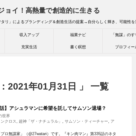
炎ジョイ！高熱量で創造的に生きる
ワタリ」によるブランディング＆創造生活の提案→自分らしく輝き、可能性を
収入アップ
福業ナビ
「無謀」のす
充実生活
書く瞑想
プロフィー
2021年01月31日 」 一覧
5話】アシュラマンに希望を託してサムソン退場？
の世界
タンクロス
,
超神「ザ・ナチュラル」
,
サムソン・ティーチャー
,
ア
ロ無謀家」（@27watari）です。『キン肉マン』第335話のネタ