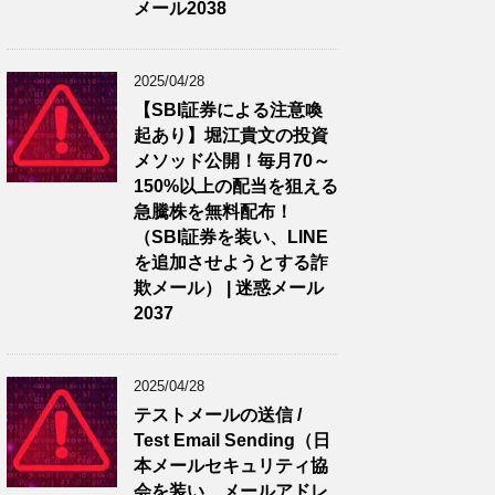
メール2038
2025/04/28
【SBI証券による注意喚
起あり】堀江貴文の投資
メソッド公開！毎月70～
150%以上の配当を狙える
急騰株を無料配布！
（SBI証券を装い、LINE
を追加させようとする詐
欺メール） | 迷惑メール
2037
2025/04/28
テストメールの送信 /
Test Email Sending（日
本メールセキュリティ協
会を装い、メールアドレ