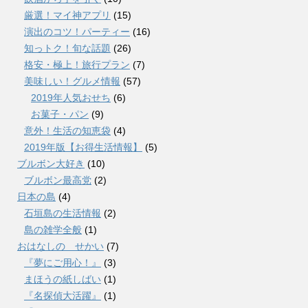
厳選！マイ神アプリ
(15)
演出のコツ！パーティー
(16)
知っトク！旬な話題
(26)
格安・極上！旅行プラン
(7)
美味しい！グルメ情報
(57)
2019年人気おせち
(6)
お菓子・パン
(9)
意外！生活の知恵袋
(4)
2019年版【お得生活情報】
(5)
ブルボン大好き
(10)
ブルボン最高党
(2)
日本の島
(4)
石垣島の生活情報
(2)
島の雑学全般
(1)
おはなしの せかい
(7)
『夢にご用心！』
(3)
まほうの紙しばい
(1)
『名探偵大活躍』
(1)