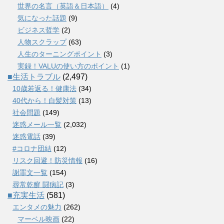
世界の名言（英語＆日本語）
(4)
気になった話題
(9)
ビジネス哲学
(2)
人物スクラップ
(63)
人生のターニングポイント
(3)
実録！VALUの使い方のポイント
(1)
■生活トラブル
(2,497)
10歳若返る！健康法
(34)
40代から！白髪対策
(13)
社会問題
(149)
迷惑メール一覧
(2,032)
迷惑電話
(39)
#コロナ団結
(12)
リスク回避！防災情報
(16)
謝罪文一覧
(154)
尋常乾癬 闘病記
(3)
■充実生活
(581)
エンタメの魅力
(262)
マーベル映画
(22)