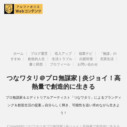
ホーム
ブログ運営
収入アップ
福業ナビ
「無謀」の
すすめ
創造的人生
生活トラブル
白髪対策
充実生活
書く瞑想
プロフィール
お問い合わせ
つなワタリ＠プロ無謀家 | 炎ジョイ！高
熱量で創造的に生きる
プロ無謀家＆エディトリアルアーティスト「つなワタリ」によるブランディ
ング＆創造生活の提案→自分らしく輝き、可能性を追い求めながら生きよ
う！
Copyright© つなワタリ＠プロ無謀家 | 炎ジョイ！高熱量で創造的に生きる