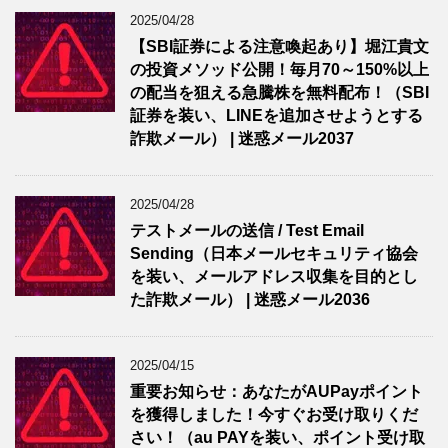
2025/04/28
【SBI証券による注意喚起あり】堀江貴文
の投資メソッド公開！毎月70～150%以上
の配当を狙える急騰株を無料配布！（SBI
証券を装い、LINEを追加させようとする
詐欺メール） | 迷惑メール2037
2025/04/28
テストメールの送信 / Test Email
Sending（日本メールセキュリティ協会
を装い、メールアドレス収集を目的とし
た詐欺メール） | 迷惑メール2036
2025/04/15
重要お知らせ：あなたがAUPayポイント
を獲得しました！今すぐお受け取りくだ
さい！（au PAYを装い、ポイント受け取