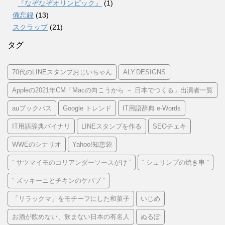
『なぞなぞオリンピック』
(1)
備忘録
(13)
スクラップ
(21)
タグ
70代のLINEスタンプおじいちゃん
ALY.DESIGNS
Appleの2021年CM「Macの向こうから － 日本でつくる」出演者一覧
auブックパス
Google トレンド
IT用語辞典 e-Words
IT用語辞典バイナリ
LINEスタンプを作る
SEOチェキ
WWEのシナリオ
Yahoo!知恵袋
“ サツマイモのコリアンダーソースがけ ”
“ シュリンプの焼き串 ”
“ ズッキーニとチキンのケバブ ”
「リラックマ」をモチーフにした和菓子
いじめ
お酒が飲めない、飲まない日本の有名人
ぬるぽ