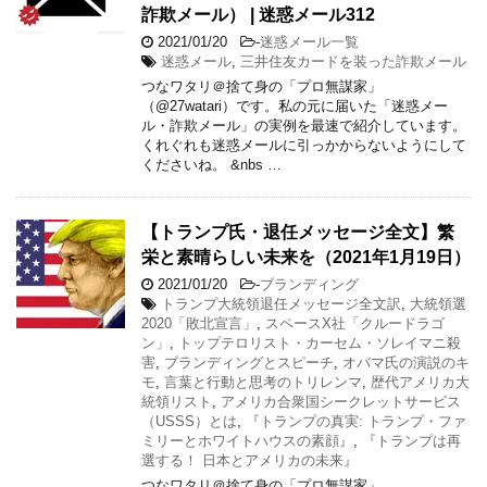
詐欺メール） | 迷惑メール312
2021/01/20
-
迷惑メール一覧
迷惑メール
,
三井住友カードを装った詐欺メール
つなワタリ＠捨て身の「プロ無謀家」
（@27watari）です。私の元に届いた「迷惑メー
ル・詐欺メール」の実例を最速で紹介しています。
くれぐれも迷惑メールに引っかからないようにして
くださいね。 &nbs …
【トランプ氏・退任メッセージ全文】繁
栄と素晴らしい未来を（2021年1月19日）
2021/01/20
-
ブランディング
トランプ大統領退任メッセージ全文訳
,
大統領選
2020「敗北宣言」
,
スペースX社「クルードラゴ
ン」
,
トップテロリスト・カーセム・ソレイマニ殺
害
,
ブランディングとスピーチ
,
オバマ氏の演説のキ
モ
,
言葉と行動と思考のトリレンマ
,
歴代アメリカ大
統領リスト
,
アメリカ合衆国シークレットサービス
（USSS）とは
,
『トランプの真実: トランプ・ファ
ミリーとホワイトハウスの素顔』
,
『トランプは再
選する！ 日本とアメリカの未来』
つなワタリ＠捨て身の「プロ無謀家」