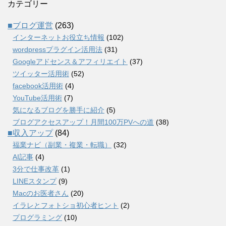
カテゴリー
■ブログ運営
(263)
インターネットお役立ち情報
(102)
wordpressプラグイン活用法
(31)
Googleアドセンス＆アフィリエイト
(37)
ツイッター活用術
(52)
facebook活用術
(4)
YouTube活用術
(7)
気になるブログを勝手に紹介
(5)
ブログアクセスアップ！月間100万PVへの道
(38)
■収入アップ
(84)
福業ナビ（副業・複業・転職）
(32)
AI記事
(4)
3分で仕事改革
(1)
LINEスタンプ
(9)
Macのお医者さん
(20)
イラレとフォトショ初心者ヒント
(2)
プログラミング
(10)