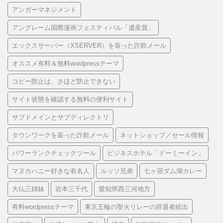
アンガーマネジメント
アングレーム国際漫画フェスティバル「遺産賞」
エックスサーバー（XSERVER）を装った詐欺メール
オススメ有料＆無料wordpressテーマ
コピー防止は、さほど防止できない
サイト状態を確認する無料の便利サイト
サブドメインとサブディレクトリ
タウンワークを装った詐欺メール
ネットショップ／セール情報
パワーランクチェックツール
ビジネスホテル「ドーミーイン」
マヌカハニー好きな有名人
ルッソ兄弟
七ヶ宿ダム湖カレー
大仏三姉妹
岩本三千代
愛知県西三河地方
有料wordpressテーマ
東京五輪の聖火リレーの辞退者続出