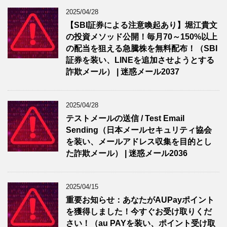
2025/04/28
【SBI証券による注意喚起あり】堀江貴文
の投資メソッド公開！毎月70～150%以上
の配当を狙える急騰株を無料配布！（SBI
証券を装い、LINEを追加させようとする
詐欺メール） | 迷惑メール2037
2025/04/28
テストメールの送信 / Test Email
Sending（日本メールセキュリティ協会
を装い、メールアドレス収集を目的とし
た詐欺メール） | 迷惑メール2036
2025/04/15
重要お知らせ：あなたがAUPayポイント
を獲得しました！今すぐお受け取りくだ
さい！（au PAYを装い、ポイント受け取