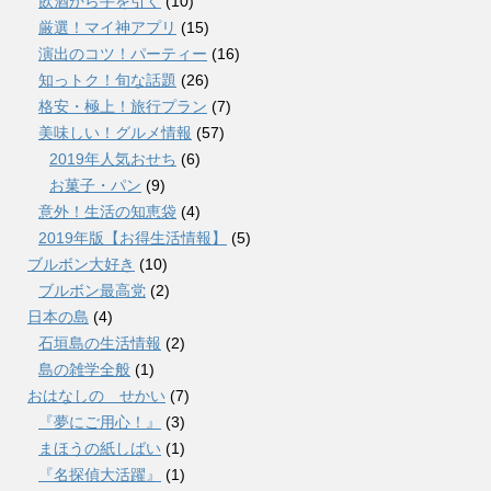
飲酒から手を引く
(10)
厳選！マイ神アプリ
(15)
演出のコツ！パーティー
(16)
知っトク！旬な話題
(26)
格安・極上！旅行プラン
(7)
美味しい！グルメ情報
(57)
2019年人気おせち
(6)
お菓子・パン
(9)
意外！生活の知恵袋
(4)
2019年版【お得生活情報】
(5)
ブルボン大好き
(10)
ブルボン最高党
(2)
日本の島
(4)
石垣島の生活情報
(2)
島の雑学全般
(1)
おはなしの せかい
(7)
『夢にご用心！』
(3)
まほうの紙しばい
(1)
『名探偵大活躍』
(1)