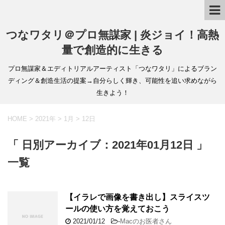
つなワタリ＠プロ無謀家 | 炎ジョイ！高熱
量で創造的に生きる
プロ無謀家＆エディトリアルアーティスト「つなワタリ」によるブラン
ディング＆創造生活の提案→自分らしく輝き、可能性を追い求めながら
生きよう！
HOME
>
2021年
>
1月
>
12日
「 日別アーカイブ：2021年01月12日 」
一覧
【イラレで画像を書き出し】スライスツ
ールの使い方を覚えておこう
2021/01/12
-
Macのお医者さん