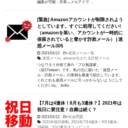
編集が可能：共有→メルアドで …
[緊急] Amazonアカウントが制限されよう
としています。すぐに処理してください!
（amazonを装い、アカウントが一時的に
保留されていると脅かす詐欺メール） | 迷
惑メール305
2021/01/12
-
迷惑メール一覧
迷惑メール
,
amazonをかたる詐欺メール
つなワタリ＠捨て身の「プロ無謀家」
（@27watari）です。私の元に届いた「迷惑メー
ル・詐欺メール」の実例を最速で紹介しています。
くれぐれも迷惑メールに引っかからないようにして
くださいね。 &nbs …
【7月は4連休！8月も3連休？】2021年は
祝日に要注意！自粛は続く？
2021/01/12
-
社会問題
2021年祝日移動
,
2021年7月4連休！8月3連休
,
1940年「幻の東京オリンピック」