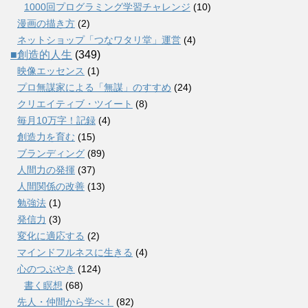
1000回プログラミング学習チャレンジ
(10)
漫画の描き方
(2)
ネットショップ「つなワタリ堂」運営
(4)
■創造的人生
(349)
映像エッセンス
(1)
プロ無謀家による「無謀」のすすめ
(24)
クリエイティブ・ツイート
(8)
毎月10万字！記録
(4)
創造力を育む
(15)
ブランディング
(89)
人間力の発揮
(37)
人間関係の改善
(13)
勉強法
(1)
発信力
(3)
変化に適応する
(2)
マインドフルネスに生きる
(4)
心のつぶやき
(124)
書く瞑想
(68)
先人・仲間から学べ！
(82)