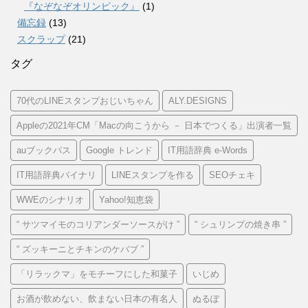
『なぞなぞオリンピック』
(1)
備忘録
(13)
スクラップ
(21)
タグ
70代のLINEスタンプおじいちゃん
ALY.DESIGNS
Appleの2021年CM「Macの向こうから － 日本でつくる」出演者一覧
auブックパス
Google トレンド
IT用語辞典 e-Words
IT用語辞典バイナリ
LINEスタンプを作る
SEOチェキ
WWEのシナリオ
Yahoo!知恵袋
“ サツマイモのコリアンダーソースがけ ”
“ シュリンプの焼き串 ”
“ ズッキーニとチキンのケバブ ”
「リラックマ」をモチーフにした和菓子
いじめ
お酒が飲めない、飲まない日本の有名人
ぬるぽ