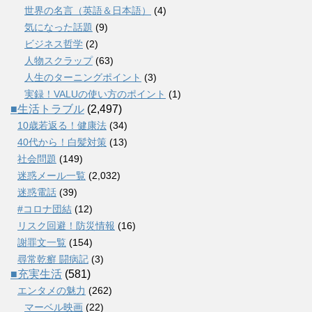
世界の名言（英語＆日本語）
(4)
気になった話題
(9)
ビジネス哲学
(2)
人物スクラップ
(63)
人生のターニングポイント
(3)
実録！VALUの使い方のポイント
(1)
■生活トラブル
(2,497)
10歳若返る！健康法
(34)
40代から！白髪対策
(13)
社会問題
(149)
迷惑メール一覧
(2,032)
迷惑電話
(39)
#コロナ団結
(12)
リスク回避！防災情報
(16)
謝罪文一覧
(154)
尋常乾癬 闘病記
(3)
■充実生活
(581)
エンタメの魅力
(262)
マーベル映画
(22)