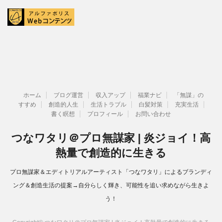
ホーム
ブログ運営
収入アップ
福業ナビ
「無謀」の
すすめ
創造的人生
生活トラブル
白髪対策
充実生活
書く瞑想
プロフィール
お問い合わせ
つなワタリ＠プロ無謀家 | 炎ジョイ！高
熱量で創造的に生きる
プロ無謀家＆エディトリアルアーティスト「つなワタリ」によるブランディ
ング＆創造生活の提案→自分らしく輝き、可能性を追い求めながら生きよ
う！