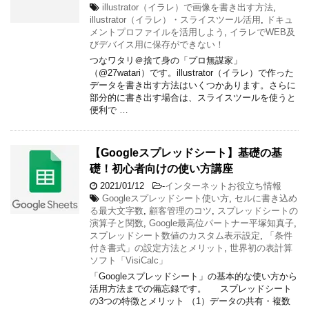
illustrator（イラレ）で画像を書き出す方法
,
illustrator（イラレ）・スライスツール活用
,
ドキュ
メントプロファイルを活用しよう
,
イラレでWEB及
びデバイス用に保存ができない！
つなワタリ＠捨て身の「プロ無謀家」
（@27watari）です。illustrator（イラレ）で作った
データを書き出す方法はいくつかあります。さらに
部分的に書き出す場合は、スライスツールを使うと
便利で …
【Googleスプレッドシート】基礎の基
礎！初心者向けの使い方講座
2021/01/12
-
インターネットお役立ち情報
Googleスプレッドシート使い方
,
セルに書き込め
る最大文字数
,
顧客管理のコツ
,
スプレッドシートの
演算子と関数
,
Google最高位パートナー平塚知真子
,
スプレッドシート数値のカスタム表示設定
,
「条件
付き書式」の設定方法とメリット
,
世界初の表計算
ソフト「VisiCalc」
「Googleスプレッドシート」の基本的な使い方から
活用方法までの備忘録です。 スプレッドシート
の3つの特徴とメリット （1）データの共有・複数