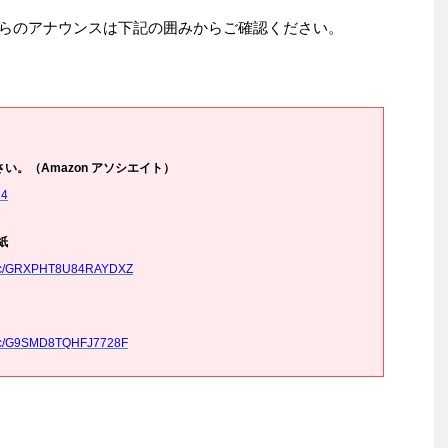
ムからのアナウンスは下記の囲みからご確認ください。
。（Amazon アソシエイト）
14
紙
/topic/GRXPHT8U84RAYDXZ
/topic/G9SMD8TQHFJ7728F