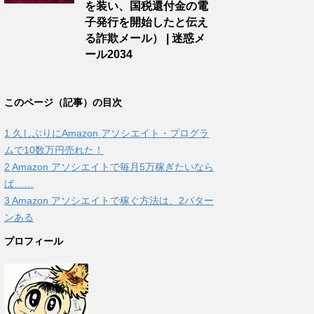
を装い、国税還付金の電
子発行を開始したと伝え
る詐欺メール） | 迷惑メ
ール2034
このページ（記事）の目次
1
久しぶりにAmazon アソシエイト・プログラ
ムで10数万円売れた！
2
Amazon アソシエイトで毎月5万稼ぎたいなら
ば……
3
Amazon アソシエイトで稼ぐ方法は、2パター
ンある
プロフィール