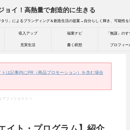
炎ジョイ！高熱量で創造的に生きる
ワタリ」によるブランディング＆創造生活の提案→自分らしく輝き、可能性を
収入アップ
福業ナビ
「無謀」のす
充実生活
書く瞑想
プロフィー
イトは記事内にPR（商品プロモーション）を含む場合
ス＆アフィリエイト
>
ソシエイト・プログラム】紹介