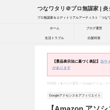
つなワタリ＠プロ無謀家 | 
プロ無謀家＆エディトリアルアーティスト「つな
ホーム
ブログ運営
生活トラブル
白髪対策
【景品表示法に基づく表記】
当サ
があります
HOME
>
■ブログ運営
>
Googleアドセン
Googleアドセンス＆アフィリエイト
【Amazon ア