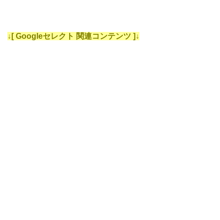
↓[ Googleセレクト 関連コンテンツ ]↓