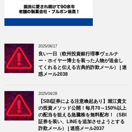
2025/06/17
良い一日（欧州投資銀行理事ヴェルナ
ー・ホイヤー博士を装った人物が送金し
てくれると伝える古典的詐欺メール） | 迷
惑メール2038
2025/04/28
【SBI証券による注意喚起あり】堀江貴文
の投資メソッド公開！毎月70～150%以上
の配当を狙える急騰株を無料配布！（SBI
証券を装い、LINEを追加させようとする
詐欺メール） | 迷惑メール2037