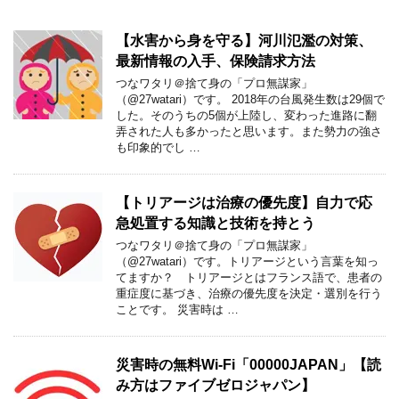
【水害から身を守る】河川氾濫の対策、
最新情報の入手、保険請求方法
つなワタリ＠捨て身の「プロ無謀家」
（@27watari）です。 2018年の台風発生数は29個で
した。そのうちの5個が上陸し、変わった進路に翻
弄された人も多かったと思います。また勢力の強さ
も印象的でし …
【トリアージは治療の優先度】自力で応
急処置する知識と技術を持とう
つなワタリ＠捨て身の「プロ無謀家」
（@27watari）です。トリアージという言葉を知っ
てますか？ トリアージとはフランス語で、患者の
重症度に基づき、治療の優先度を決定・選別を行う
ことです。 災害時は …
災害時の無料Wi-Fi「00000JAPAN」【読
み方はファイブゼロジャパン】