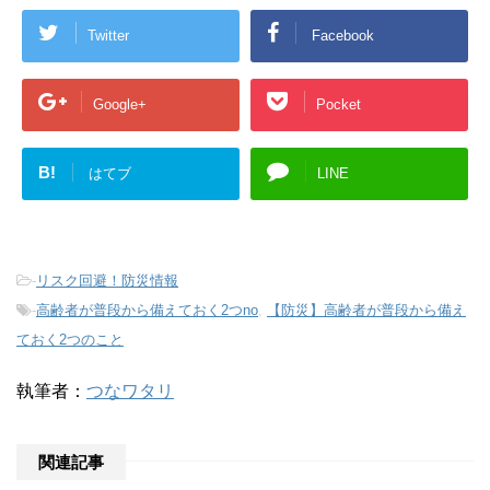
Twitter
Facebook
Google+
Pocket
B!
はてブ
LINE
-
リスク回避！防災情報
-
高齢者が普段から備えておく2つno
,
【防災】高齢者が普段から備え
ておく2つのこと
執筆者：
つなワタリ
関連記事