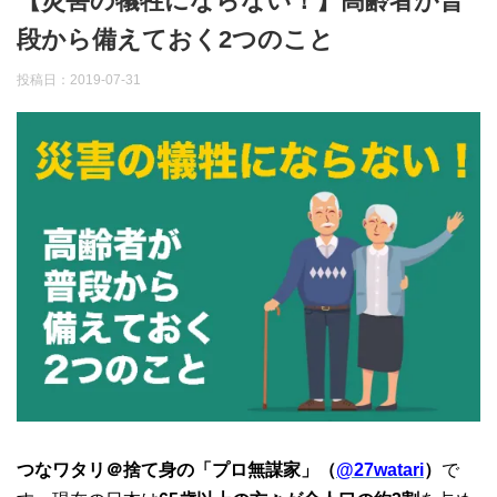
【災害の犠牲にならない！】高齢者が普
段から備えておく2つのこと
投稿日：
2019-07-31
つなワタリ＠捨て身の「プロ無謀家」（
@27watari
）
で