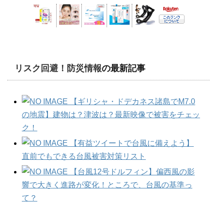
リスク回避！防災情報
の最新記事
【ギリシャ・ドデカネス諸島でM7.0
の地震】建物は？津波は？最新映像で被害をチェッ
ク！
【有益ツイートで台風に備えよう】
直前でもできる台風被害対策リスト
【台風12号ドルフィン】偏西風の影
響で大きく進路が変化！ところで、台風の基準っ
て？