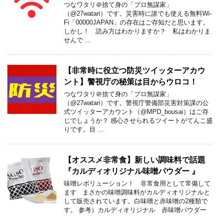
つなワタリ＠捨て身の「プロ無謀家」
（@27watari）です。災害時に誰でも使える無料Wi-
Fi「00000JAPAN」の存在はご存知だと思います。
しかし！ 読み方はわかりますか？ 私はわかりま
せんで …
【非常時に役立つ防災ツイッターアカウ
ント】警視庁の秘策は目からウロコ！
つなワタリ＠捨て身の「プロ無謀家」
（@27watari）です。警視庁警備部災害対策課の公
式ツイッターアカウント（@MPD_bousai）はご存
じでしょうか？ 感心させられるツイートがてんこ盛
りです。目 …
【オススメ非常食】新しい調味料で話題
『カルディオリジナル味噌パウダー 』
味噌レボリューション！ 非常食用として常備して
ます まさかの味噌調味料がカルディオリジナルと
して販売されています。白味噌と赤味噌の2種類で
す。 参考）カルディオリジナル 赤味噌パウダー
…