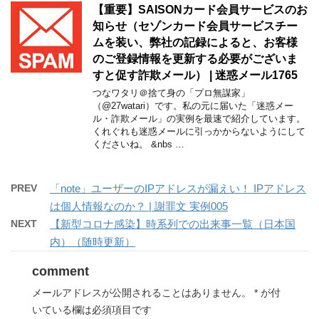
【重要】SAISONカード会員サービスのお
知らせ（セゾンカード会員サービスチー
ムを装い、弊社の記録によると、お客様
のご登録情報を更新する必要がございま
すと促す詐欺メール） | 迷惑メール1765
つなワタリ＠捨て身の「プロ無謀家」
（@27watari）です。私の元に届いた「迷惑メー
ル・詐欺メール」の実例を最速で紹介しています。
くれぐれも迷惑メールに引っかからないようにして
くださいね。 &nbs …
PREV
「note」ユーザーのIPアドレスが漏えい！ IPアドレス
は個人情報なのか？ | 謝罪文 実例005
NEXT
【新型コロナ感染】時系列での出来事一覧（日本国
内）（随時更新）
comment
メールアドレスが公開されることはありません。
*
が付
いている欄は必須項目です