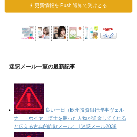
更新情報を Push 通知で受けとる
迷惑メール一覧
の最新記事
良い一日（欧州投資銀行理事ヴェル
ナー・ホイヤー博士を装った人物が送金してくれる
と伝える古典的詐欺メール） | 迷惑メール2038