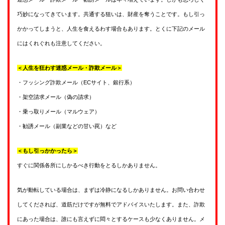
巧妙になってきています。共通する狙いは、財産を奪うことです。もし引っ
かかってしまうと、人生を食えるわす場合もあります。とくに下記のメール
にはくれぐれも注意してください。
＜人生を狂わす迷惑メール・詐欺メール＞
・フッシング詐欺メール（ECサイト、銀行系）
・架空請求メール（偽の請求）
・乗っ取りメール（マルウェア）
・勧誘メール（副業などの甘い罠）など
＜もし引っかかったら＞
すぐに関係各所にしかるべき行動をとるしかありません。
気が動転している場合は、まずは冷静になるしかありません。お問い合わせ
してくだされば、道筋だけですが無料でアドバイスいたします。また、詐欺
にあった場合は、誰にも言えずに悶々とするケースも少なくありません。メ