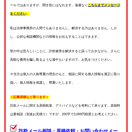
ールではありますが、聞き役にはなれます。遠慮なく
こちらまでメッセージ
をください
。
私は法律事務所の人間でもありませんし、解決する力はありません。しか
し、公的な相談機関などの情報をお伝えすることはできます。
世の中は恐ろしいことに、詐欺被害を解決すると謳っておきながら、さらに
高額な費用を騙し取るような連中もいますので、お気をつけください。
※当方は個人の人格尊重の理念のもと、相談に関する個人情報を適正に取り
扱い、個人情報を保護し、尊重いたします。
＜記事原稿など承ります＞
詐欺メールに関する原稿執筆、アドバイスなどを有料にて承ります。原稿料
は要相談（別途お見積り）ですが、200字で3,000円程度とお考えください。
詐欺メール相談・原稿依頼・お問い合わせメー