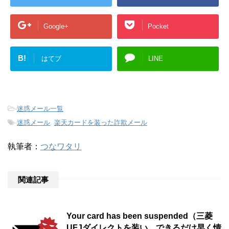
Google+
Pocket
B!
はてブ
LINE
-
迷惑メール一覧
-
迷惑メール
,
楽天カードを装った詐欺メール
執筆者：
つなワタリ
関連記事
Your card has been suspended（三菱
UFJダイレクトを装い、できるだけ早く情