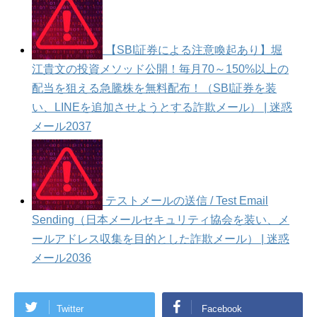
【SBI証券による注意喚起あり】堀
江貴文の投資メソッド公開！毎月70～150%以上の
配当を狙える急騰株を無料配布！（SBI証券を装
い、LINEを追加させようとする詐欺メール） | 迷惑
メール2037
テストメールの送信 / Test Email
Sending（日本メールセキュリティ協会を装い、メ
ールアドレス収集を目的とした詐欺メール） | 迷惑
メール2036
Twitter
Facebook