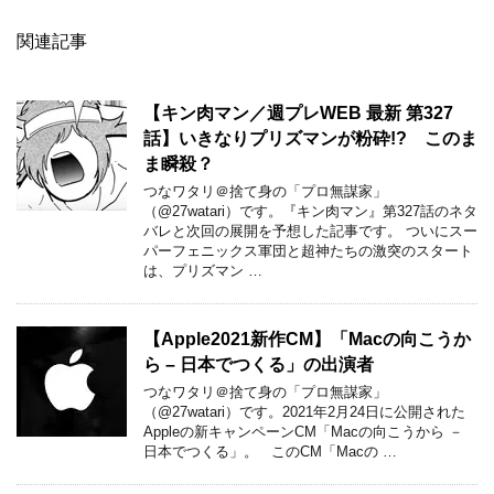
関連記事
【キン肉マン／週プレWEB 最新 第327
話】いきなりプリズマンが粉砕!? このま
ま瞬殺？
つなワタリ＠捨て身の「プロ無謀家」
（@27watari）です。『キン肉マン』第327話のネタ
バレと次回の展開を予想した記事です。 ついにスー
パーフェニックス軍団と超神たちの激突のスタート
は、プリズマン …
【Apple2021新作CM】「Macの向こうか
ら – 日本でつくる」の出演者
つなワタリ＠捨て身の「プロ無謀家」
（@27watari）です。2021年2月24日に公開された
Appleの新キャンペーンCM「Macの向こうから －
日本でつくる」。 このCM「Macの …