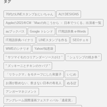
タグ
70代のLINEスタンプおじいちゃん
ALY.DESIGNS
Appleの2021年CM「Macの向こうから － 日本でつくる」出演者一覧
auブックパス
Google トレンド
IT用語辞典 e-Words
IT用語辞典バイナリ
LINEスタンプを作る
SEOチェキ
WWEのシナリオ
Yahoo!知恵袋
“ サツマイモのコリアンダーソースがけ ”
“ シュリンプの焼き串 ”
“ ズッキーニとチキンのケバブ ”
「リラックマ」をモチーフにした和菓子
いじめ
お酒が飲めない、飲まない日本の有名人
ぬるぽ
アンガーマネジメント
アングレーム国際漫画フェスティバル「遺産賞」