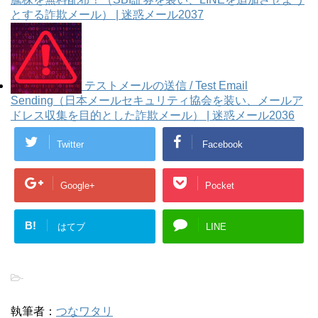
とする詐欺メール） | 迷惑メール2037
テストメールの送信 / Test Email
Sending（日本メールセキュリティ協会を装い、メールア
ドレス収集を目的とした詐欺メール） | 迷惑メール2036
Twitter
Facebook
Google+
Pocket
B!
はてブ
LINE
-
執筆者：
つなワタリ