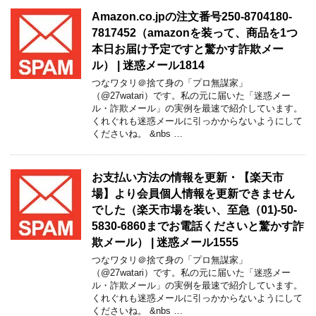
Amazon.co.jpの注文番号250-8704180-
7817452（amazonを装って、商品を1つ
本日お届け予定ですと驚かす詐欺メー
ル） | 迷惑メール1814
つなワタリ＠捨て身の「プロ無謀家」
（@27watari）です。私の元に届いた「迷惑メー
ル・詐欺メール」の実例を最速で紹介しています。
くれぐれも迷惑メールに引っかからないようにして
くださいね。 &nbs …
お支払い方法の情報を更新・【楽天市
場】より会員個人情報を更新できません
でした（楽天市場を装い、至急（01)-50-
5830-6860までお電話くださいと驚かす詐
欺メール） | 迷惑メール1555
つなワタリ＠捨て身の「プロ無謀家」
（@27watari）です。私の元に届いた「迷惑メー
ル・詐欺メール」の実例を最速で紹介しています。
くれぐれも迷惑メールに引っかからないようにして
くださいね。 &nbs …