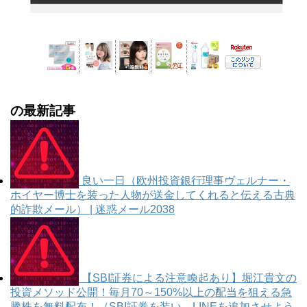
の最新記事
良い一日（欧州投資銀行理事ヴェルナー・
ホイヤー博士を装った人物が送金してくれると伝える古典
的詐欺メール） | 迷惑メール2038
【SBI証券による注意喚起あり】堀江貴文の
投資メソッド公開！毎月70～150%以上の配当を狙える急
騰株を無料配布！（SBI証券を装い、LINEを追加させよう