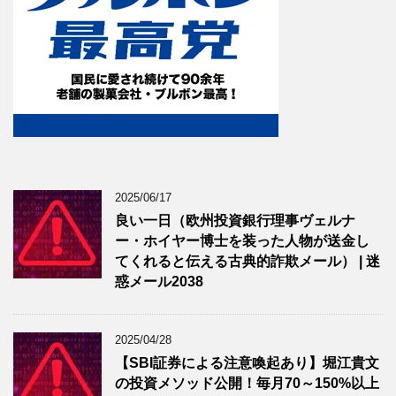
2025/06/17
良い一日（欧州投資銀行理事ヴェルナ
ー・ホイヤー博士を装った人物が送金し
てくれると伝える古典的詐欺メール） | 迷
惑メール2038
2025/04/28
【SBI証券による注意喚起あり】堀江貴文
の投資メソッド公開！毎月70～150%以上