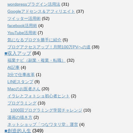
wordpressプラグイン活用法
(31)
Googleアドセンス＆アフィリエイト
(37)
ツイッター活用術
(52)
facebook活用術
(4)
YouTube活用術
(7)
気になるブログを勝手に紹介
(5)
ブログアクセスアップ！月間100万PVへの道
(38)
■収入アップ
(84)
福業ナビ（副業・複業・転職）
(32)
AI記事
(4)
3分で仕事改革
(1)
LINEスタンプ
(9)
Macのお医者さん
(20)
イラレとフォトショ初心者ヒント
(2)
プログラミング
(10)
1000回プログラミング学習チャレンジ
(10)
漫画の描き方
(2)
ネットショップ「つなワタリ堂」運営
(4)
■創造的人生
(349)