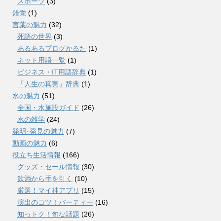
スポーツ
(3)
錯覚
(1)
言葉の魅力
(32)
死語の世界
(3)
あるあるブログかるた
(1)
ネット用語一覧
(1)
ビジネス・IT用語辞典
(1)
「人生の真実」辞典
(1)
水の魅力
(51)
全国・水施設ガイド
(26)
水の雑学
(24)
発明･発見の魅力
(7)
動画の魅力
(6)
役立ち生活情報
(166)
グッズ・セール情報
(30)
飲酒から手を引く
(10)
厳選！マイ神アプリ
(15)
演出のコツ！パーティー
(16)
知っトク！旬な話題
(26)