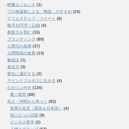
映像エッセンス
(1)
プロ無謀家による「無謀」のすすめ
(24)
クリエイティブ・ツイート
(8)
毎月10万字！記録
(4)
創造力を育む
(15)
ブランディング
(89)
人間力の発揮
(37)
人間関係の改善
(13)
勉強法
(1)
発信力
(3)
変化に適応する
(2)
マインドフルネスに生きる
(4)
心のつぶやき
(124)
書く瞑想
(68)
先人・仲間から学べ！
(82)
世界の名言（英語＆日本語）
(4)
気になった話題
(9)
ビジネス哲学
(2)