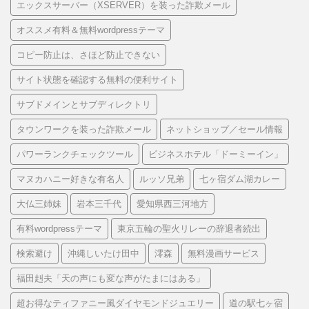
エックスサーバー（XSERVER）を装った詐欺メール
オススメ有料＆無料wordpressテーマ
コピー防止は、さほど防止できない
サイト状態を確認する無料の便利サイト
サブドメインとサブディレクトリ
タウンワークを装った詐欺メール
ネットショップ／セール情報
パワーランクチェックツール
ビジネスホテル「ドーミーイン」
マヌカハニー好きな有名人
ルッソ兄弟
七ヶ宿ダム湖カレー
大仏三姉妹
岩本三千代
愛知県西三河地方
有料wordpressテーマ
東京五輪の聖火リレーの辞退者続出
検索避け
沖縄しいたけ田中
澪森
無料漫画サービス
福田赳夫「天の声にも変な声がたまにはある」
超お得なティファニー風ダイヤモンドジュエリー
道の駅七ヶ宿