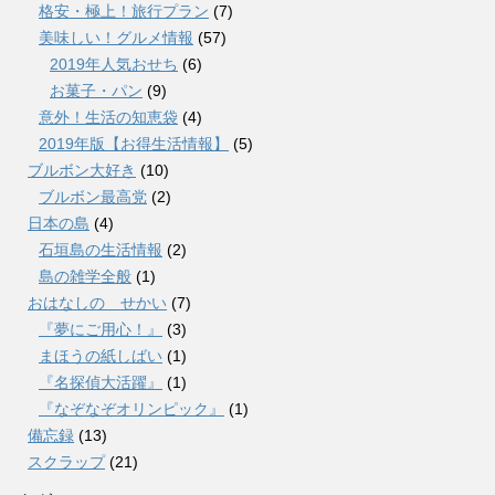
格安・極上！旅行プラン
(7)
美味しい！グルメ情報
(57)
2019年人気おせち
(6)
お菓子・パン
(9)
意外！生活の知恵袋
(4)
2019年版【お得生活情報】
(5)
ブルボン大好き
(10)
ブルボン最高党
(2)
日本の島
(4)
石垣島の生活情報
(2)
島の雑学全般
(1)
おはなしの せかい
(7)
『夢にご用心！』
(3)
まほうの紙しばい
(1)
『名探偵大活躍』
(1)
『なぞなぞオリンピック』
(1)
備忘録
(13)
スクラップ
(21)