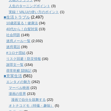
人物スクラップ
(63)
人生のターニングポイント
(3)
実録！VALUの使い方のポイント
(1)
■生活トラブル
(2,497)
10歳若返る！健康法
(34)
40代から！白髪対策
(13)
社会問題
(149)
迷惑メール一覧
(2,032)
迷惑電話
(39)
#コロナ団結
(12)
リスク回避！防災情報
(16)
謝罪文一覧
(154)
尋常乾癬 闘病記
(3)
■充実生活
(581)
エンタメの魅力
(262)
マーベル映画
(22)
漫画の世界
(213)
漫画で自分を鼓舞する
(22)
オトナコドモ（特撮・趣味）
(5)