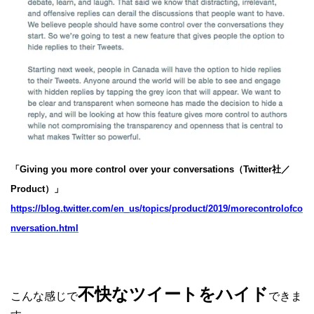
「Giving you more control over your conversations（Twitter社／
Product）」
https://blog.twitter.com/en_us/topics/product/2019/morecontrolofco
nversation.html
不快なツイートをハイド
こんな感じで
できま