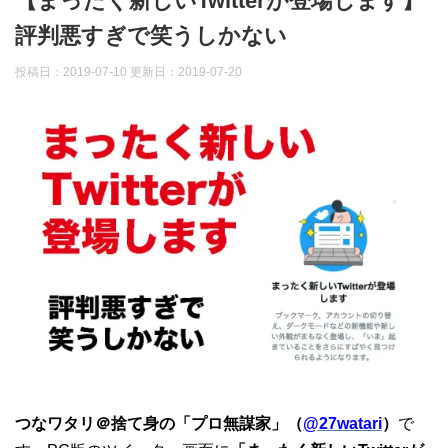
【まったく新しいTwitterが登場します】
評判悪すぎで笑うしかない
投稿日：2019-07-10 更新日：
2019-07-20
つなワタリ＠捨て身の「プロ無謀家」（
@27watari
）
で