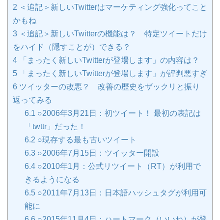
2
＜追記＞新しいTwitterはマーケティング強化ってこと
かもね
3
＜追記＞新しいTwitterの機能は？ 特定ツイートだけ
をハイド（隠すことが）できる？
4
「まったく新しいTwitterが登場します」の内容は？
5
「まったく新しいTwitterが登場します」が評判悪すぎ
6
ツイッターの改悪？ 改善の歴史をザックリと振り
返ってみる
6.1
○2006年3月21日：初ツイート！ 最初の表記は
「twttr」だった！
6.2
○現存する最も古いツイート
6.3
○2006年7月15日：ツイッター開設
6.4
○2010年1月：公式リツイート（RT）が利用で
きるようになる
6.5
○2011年7月13日：日本語ハッシュタグが利用可
能に
6.6
○2015年11月4日：ハートマーク（いいね）が登