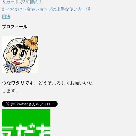
＆カードで3％節約！
8
＜おまけ＞金券ショップの上手な使い方・活
用法
プロフィール
つなワタリ
です。どうぞよろしくお願いいた
します。