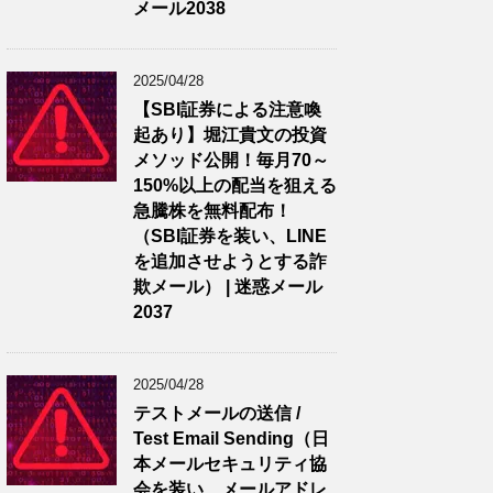
メール2038
2025/04/28
【SBI証券による注意喚
起あり】堀江貴文の投資
メソッド公開！毎月70～
150%以上の配当を狙える
急騰株を無料配布！
（SBI証券を装い、LINE
を追加させようとする詐
欺メール） | 迷惑メール
2037
2025/04/28
テストメールの送信 /
Test Email Sending（日
本メールセキュリティ協
会を装い、メールアドレ