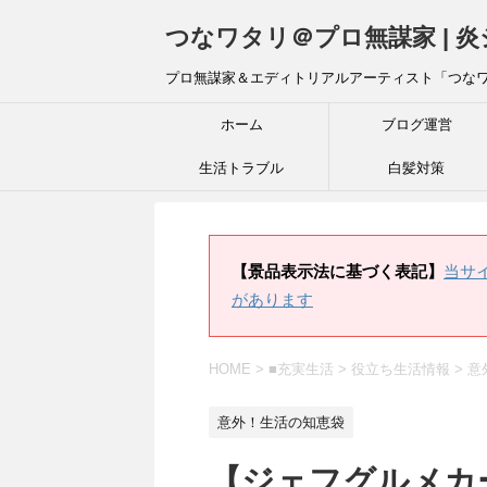
つなワタリ＠プロ無謀家 | 
プロ無謀家＆エディトリアルアーティスト「つな
ホーム
ブログ運営
生活トラブル
白髪対策
【景品表示法に基づく表記】
当サ
があります
HOME
>
■充実生活
>
役立ち生活情報
>
意
意外！生活の知恵袋
【ジェフグルメカ