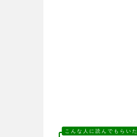
こ ん な 人 に 読 ん で も ら い た