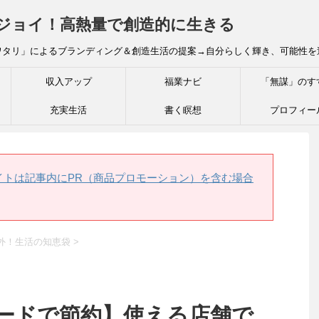
炎ジョイ！高熱量で創造的に生きる
ワタリ」によるブランディング＆創造生活の提案→自分らしく輝き、可能性を
収入アップ
福業ナビ
「無謀」のす
充実生活
書く瞑想
プロフィー
イトは記事内にPR（商品プロモーション）を含む場合
外！生活の知恵袋
>
ードで節約】使える店舗で