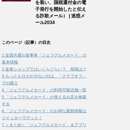
を装い、国税還付金の電
子発行を開始したと伝え
る詐欺メール） | 迷惑メ
ール2034
このページ（記事）の目次
1
全国共通お食事券「ジェフグルメカード」の
基本情報
2
金券ショップではいくらぐらい？ 相場は？
3
もっともロスが少ないのは、「クラブオフ」
での購入
4
「ジェフグルメカード」の利用可能店舗一覧
5
「ジェフグルメカード」が使えるお店を検索
する
6
「ジェフグルメカード」のお得な最新情報は
ツイッターでゲット！
7
＜まとめ＞「ジェフグルメカード」＆アプリ