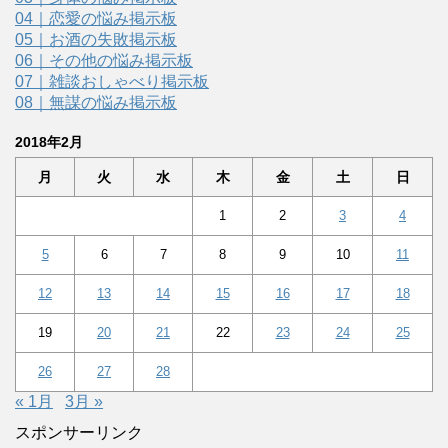
04｜恋愛の悩み掲示板
05｜お酒の失敗掲示板
06｜その他の悩み掲示板
07｜雑談おしゃべり掲示板
08｜無謀の悩み掲示板
2018年2月
月
火
水
木
金
土
日
1
2
3
4
5
6
7
8
9
10
11
12
13
14
15
16
17
18
19
20
21
22
23
24
25
26
27
28
« 1月
3月 »
スポンサーリンク