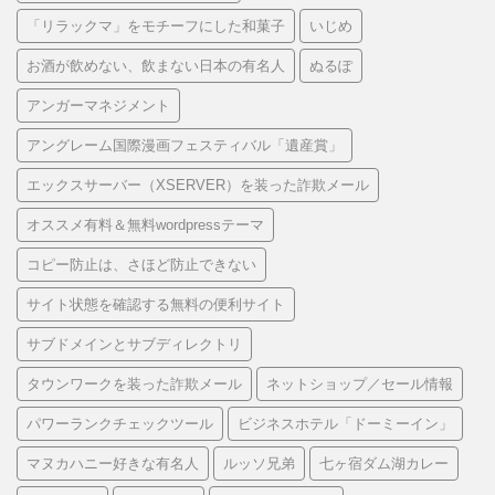
「リラックマ」をモチーフにした和菓子
いじめ
お酒が飲めない、飲まない日本の有名人
ぬるぽ
アンガーマネジメント
アングレーム国際漫画フェスティバル「遺産賞」
エックスサーバー（XSERVER）を装った詐欺メール
オススメ有料＆無料wordpressテーマ
コピー防止は、さほど防止できない
サイト状態を確認する無料の便利サイト
サブドメインとサブディレクトリ
タウンワークを装った詐欺メール
ネットショップ／セール情報
パワーランクチェックツール
ビジネスホテル「ドーミーイン」
マヌカハニー好きな有名人
ルッソ兄弟
七ヶ宿ダム湖カレー