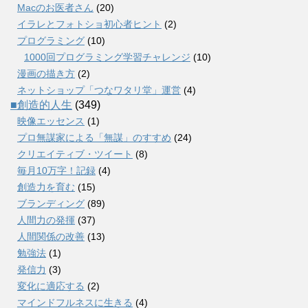
Macのお医者さん
(20)
イラレとフォトショ初心者ヒント
(2)
プログラミング
(10)
1000回プログラミング学習チャレンジ
(10)
漫画の描き方
(2)
ネットショップ「つなワタリ堂」運営
(4)
■創造的人生
(349)
映像エッセンス
(1)
プロ無謀家による「無謀」のすすめ
(24)
クリエイティブ・ツイート
(8)
毎月10万字！記録
(4)
創造力を育む
(15)
ブランディング
(89)
人間力の発揮
(37)
人間関係の改善
(13)
勉強法
(1)
発信力
(3)
変化に適応する
(2)
マインドフルネスに生きる
(4)