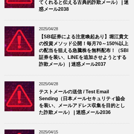
てくれると伝える古典的詐欺メール） | 迷
惑メール2038
2025/04/28
【SBI証券による注意喚起あり】堀江貴文
の投資メソッド公開！毎月70～150%以上
の配当を狙える急騰株を無料配布！（SBI
証券を装い、LINEを追加させようとする
詐欺メール） | 迷惑メール2037
2025/04/28
テストメールの送信 / Test Email
Sending（日本メールセキュリティ協会
を装い、メールアドレス収集を目的とし
た詐欺メール） | 迷惑メール2036
2025/04/15