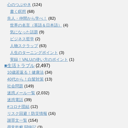
心のつぶやき
(124)
書く瞑想
(68)
先人・仲間から学べ！
(82)
世界の名言（英語＆日本語）
(4)
気になった話題
(9)
ビジネス哲学
(2)
人物スクラップ
(63)
人生のターニングポイント
(3)
実録！VALUの使い方のポイント
(1)
■生活トラブル
(2,497)
10歳若返る！健康法
(34)
40代から！白髪対策
(13)
社会問題
(149)
迷惑メール一覧
(2,032)
迷惑電話
(39)
#コロナ団結
(12)
リスク回避！防災情報
(16)
謝罪文一覧
(154)
尋常乾癬 闘病記
(3)