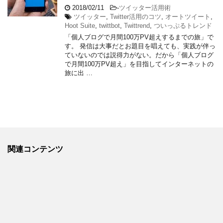
2018/02/11
-
ツイッター活用術
ツイッター
,
Twitter活用のコツ
,
オートツイート
,
Hoot Suite
,
twittbot
,
Twittrend
,
ついっぷるトレンド
「個人ブログで月間100万PV超えするまでの旅」で
す。 発信は大事だとお題目を唱えても、実践が伴っ
ていないのでは説得力がない。だから「個人ブログ
で月間100万PV超え」を目指してインターネットの
旅に出 …
関連コンテンツ