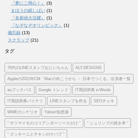
『夢にご用心！』
(3)
まほうの紙しばい
(1)
『名探偵大活躍』
(1)
『なぞなぞオリンピック』
(1)
備忘録
(13)
スクラップ
(21)
タグ
70代のLINEスタンプおじいちゃん
ALY.DESIGNS
Appleの2021年CM「Macの向こうから － 日本でつくる」出演者一覧
auブックパス
Google トレンド
IT用語辞典 e-Words
IT用語辞典バイナリ
LINEスタンプを作る
SEOチェキ
WWEのシナリオ
Yahoo!知恵袋
“ サツマイモのコリアンダーソースがけ ”
“ シュリンプの焼き串 ”
“ ズッキーニとチキンのケバブ ”