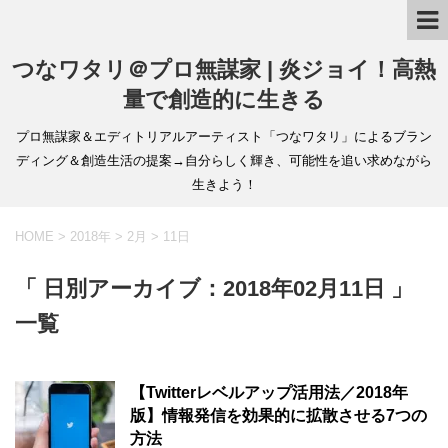
つなワタリ＠プロ無謀家 | 炎ジョイ！高熱
量で創造的に生きる
プロ無謀家＆エディトリアルアーティスト「つなワタリ」によるブラン
ディング＆創造生活の提案→自分らしく輝き、可能性を追い求めながら
生きよう！
HOME
>
2018年
>
2月
>
11日
「 日別アーカイブ：2018年02月11日 」
一覧
【Twitterレベルアップ活用法／2018年
版】情報発信を効果的に拡散させる7つの
方法