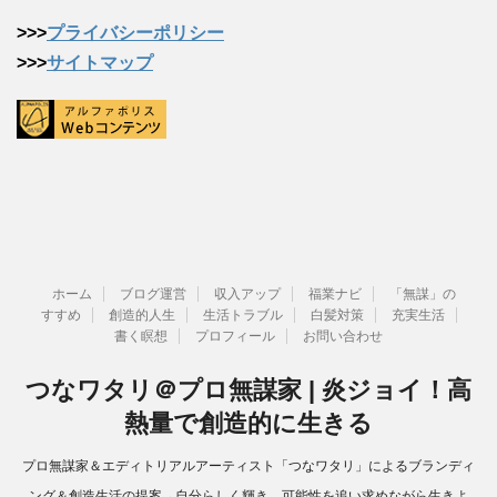
>>>
プライバシーポリシー
>>>
サイトマップ
ホーム
ブログ運営
収入アップ
福業ナビ
「無謀」の
すすめ
創造的人生
生活トラブル
白髪対策
充実生活
書く瞑想
プロフィール
お問い合わせ
つなワタリ＠プロ無謀家 | 炎ジョイ！高
熱量で創造的に生きる
プロ無謀家＆エディトリアルアーティスト「つなワタリ」によるブランディ
ング＆創造生活の提案→自分らしく輝き、可能性を追い求めながら生きよ