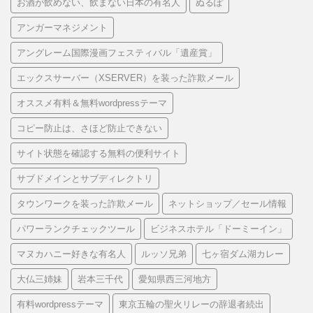
お酒が飲めない、飲まない日本の有名人
ぬるぽ
アンガーマネジメント
アングレーム国際漫画フェスティバル「遺産賞」
エックスサーバー（XSERVER）を装った詐欺メール
オススメ有料＆無料wordpressテーマ
コピー防止は、さほど防止できない
サイト状態を確認する無料の便利サイト
サブドメインとサブディレクトリ
タウンワークを装った詐欺メール
ネットショップ／セール情報
パワーランクチェックツール
ビジネスホテル「ドーミーイン」
マヌカハニー好きな有名人
ルッソ兄弟
七ヶ宿ダム湖カレー
大仏三姉妹
岩本三千代
愛知県西三河地方
有料wordpressテーマ
東京五輪の聖火リレーの辞退者続出