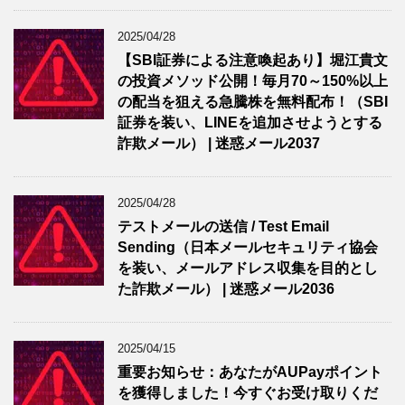
2025/04/28
【SBI証券による注意喚起あり】堀江貴文
の投資メソッド公開！毎月70～150%以上
の配当を狙える急騰株を無料配布！（SBI
証券を装い、LINEを追加させようとする
詐欺メール） | 迷惑メール2037
2025/04/28
テストメールの送信 / Test Email
Sending（日本メールセキュリティ協会
を装い、メールアドレス収集を目的とし
た詐欺メール） | 迷惑メール2036
2025/04/15
重要お知らせ：あなたがAUPayポイント
を獲得しました！今すぐお受け取りくだ