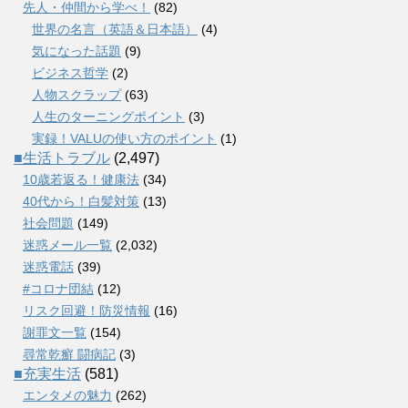
先人・仲間から学べ！
(82)
世界の名言（英語＆日本語）
(4)
気になった話題
(9)
ビジネス哲学
(2)
人物スクラップ
(63)
人生のターニングポイント
(3)
実録！VALUの使い方のポイント
(1)
■生活トラブル
(2,497)
10歳若返る！健康法
(34)
40代から！白髪対策
(13)
社会問題
(149)
迷惑メール一覧
(2,032)
迷惑電話
(39)
#コロナ団結
(12)
リスク回避！防災情報
(16)
謝罪文一覧
(154)
尋常乾癬 闘病記
(3)
■充実生活
(581)
エンタメの魅力
(262)