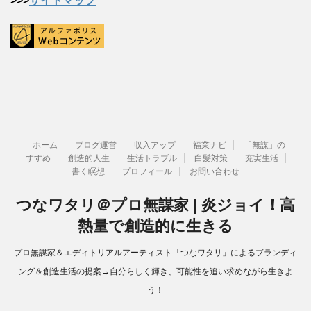
>>>
サイトマップ
ホーム
ブログ運営
収入アップ
福業ナビ
「無謀」の
すすめ
創造的人生
生活トラブル
白髪対策
充実生活
書く瞑想
プロフィール
お問い合わせ
つなワタリ＠プロ無謀家 | 炎ジョイ！高
熱量で創造的に生きる
プロ無謀家＆エディトリアルアーティスト「つなワタリ」によるブランディ
ング＆創造生活の提案→自分らしく輝き、可能性を追い求めながら生きよ
う！