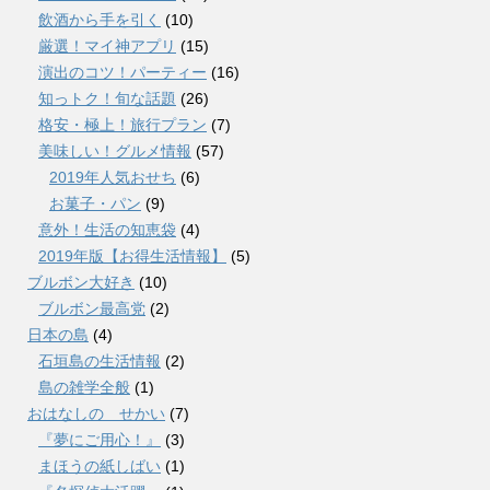
飲酒から手を引く
(10)
厳選！マイ神アプリ
(15)
演出のコツ！パーティー
(16)
知っトク！旬な話題
(26)
格安・極上！旅行プラン
(7)
美味しい！グルメ情報
(57)
2019年人気おせち
(6)
お菓子・パン
(9)
意外！生活の知恵袋
(4)
2019年版【お得生活情報】
(5)
ブルボン大好き
(10)
ブルボン最高党
(2)
日本の島
(4)
石垣島の生活情報
(2)
島の雑学全般
(1)
おはなしの せかい
(7)
『夢にご用心！』
(3)
まほうの紙しばい
(1)