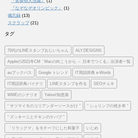
『名探偵大活躍』
(1)
『なぞなぞオリンピック』
(1)
備忘録
(13)
スクラップ
(21)
タグ
70代のLINEスタンプおじいちゃん
ALY.DESIGNS
Appleの2021年CM「Macの向こうから － 日本でつくる」出演者一覧
auブックパス
Google トレンド
IT用語辞典 e-Words
IT用語辞典バイナリ
LINEスタンプを作る
SEOチェキ
WWEのシナリオ
Yahoo!知恵袋
“ サツマイモのコリアンダーソースがけ ”
“ シュリンプの焼き串 ”
“ ズッキーニとチキンのケバブ ”
「リラックマ」をモチーフにした和菓子
いじめ