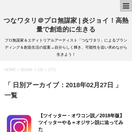
つなワタリ＠プロ無謀家 | 炎ジョイ！高熱
量で創造的に生きる
プロ無謀家＆エディトリアルアーティスト「つなワタリ」によるブラン
ディング＆創造生活の提案→自分らしく輝き、可能性を追い求めながら
生きよう！
HOME
>
2018年
>
2月
>
27日
「 日別アーカイブ：2018年02月27日 」
一覧
【ツイッター・オワコン説／2018年版】
ツイッターやる＝オジサン説に迫ってみ
た