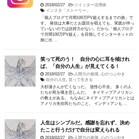
2018/02/27
-
ツイッター活用術
インスタ「ストーリー」
「個人ブログで月間100万PV超えするまでの旅」で
す。 発信は大事だとお題目を唱えても、実践が伴っ
ていないのでは説得力がない。だから「個人ブログ
で月間100万PV超え」を目指してインターネットの
旅に出 …
笑って死のう！ 自分の心に耳を傾けれ
ば、「自分の人生」が見えてくる！
2018/02/27
-
人間力の発揮
,
心のつぶやき
自分の人生
,
笑って生きる
大杉漣さんが亡くなった。 急性心不全。 多くの人
たちが死を嘆き悲しんだ。 ネイティブアメリカン
の教えがある。 ちなみにネイティブアメリカンとは
アメリカ先住民たちのこと。 インディアンも …
人生はシンプルだ。感謝を忘れず、決め
たこと行うだけで自分は変えられる
2018/02/27
-
人間力の発揮
,
心のつぶやき