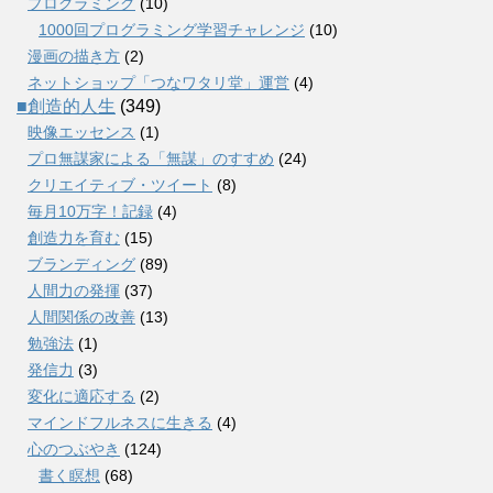
プログラミング
(10)
1000回プログラミング学習チャレンジ
(10)
漫画の描き方
(2)
ネットショップ「つなワタリ堂」運営
(4)
■創造的人生
(349)
映像エッセンス
(1)
プロ無謀家による「無謀」のすすめ
(24)
クリエイティブ・ツイート
(8)
毎月10万字！記録
(4)
創造力を育む
(15)
ブランディング
(89)
人間力の発揮
(37)
人間関係の改善
(13)
勉強法
(1)
発信力
(3)
変化に適応する
(2)
マインドフルネスに生きる
(4)
心のつぶやき
(124)
書く瞑想
(68)