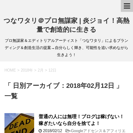
つなワタリ＠プロ無謀家 | 炎ジョイ！高熱
量で創造的に生きる
プロ無謀家＆エディトリアルアーティスト「つなワタリ」によるブラン
ディング＆創造生活の提案→自分らしく輝き、可能性を追い求めながら
生きよう！
HOME
>
2018年
>
2月
>
12日
「 日別アーカイブ：2018年02月12日 」
一覧
普通の人には無理！ブログは稼げない！
稼ぎたいなら自分を捨てよ！
2018/02/12
-
Googleアドセンス＆アフィリエ