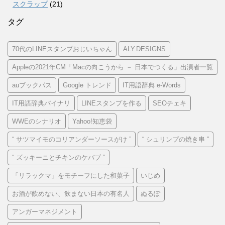
スクラップ
(21)
タグ
70代のLINEスタンプおじいちゃん
ALY.DESIGNS
Appleの2021年CM「Macの向こうから － 日本でつくる」出演者一覧
auブックパス
Google トレンド
IT用語辞典 e-Words
IT用語辞典バイナリ
LINEスタンプを作る
SEOチェキ
WWEのシナリオ
Yahoo!知恵袋
“ サツマイモのコリアンダーソースがけ ”
“ シュリンプの焼き串 ”
“ ズッキーニとチキンのケバブ ”
「リラックマ」をモチーフにした和菓子
いじめ
お酒が飲めない、飲まない日本の有名人
ぬるぽ
アンガーマネジメント