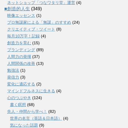
ネットショップ「つなワタリ堂」運営
(4)
■創造的人生
(349)
映像エッセンス
(1)
プロ無謀家による「無謀」のすすめ
(24)
クリエイティブ・ツイート
(8)
毎月10万字！記録
(4)
創造力を育む
(15)
ブランディング
(89)
人間力の発揮
(37)
人間関係の改善
(13)
勉強法
(1)
発信力
(3)
変化に適応する
(2)
マインドフルネスに生きる
(4)
心のつぶやき
(124)
書く瞑想
(68)
先人・仲間から学べ！
(82)
世界の名言（英語＆日本語）
(4)
気になった話題
(9)