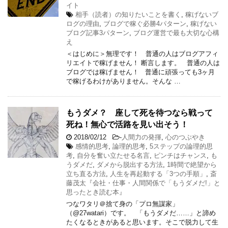
イト
相手（読者）の知りたいことを書く
,
稼げないブ
ログの理由
,
ブログで稼ぐ必勝4パターン
,
稼げない
ブログ記事3パターン
,
ブログ運営で最も大切な心構
え
＜はじめに＞無理です！ 普通の人はブログアフィ
リエイトで稼げません！ 断言します。 普通の人は
ブログでは稼げません！ 普通に頑張っても3ヶ月
で稼げるわけがありません。そんな …
もうダメ？ 座して死を待つなら戦って
死ね！無心で活路を見い出そう！
2018/02/12
-
人間力の発揮
,
心のつぶやき
感情的思考
,
論理的思考
,
5ステップの論理的思
考
,
自分を奮い立たせる名言
,
ピンチはチャンス
,
も
うダメだ
,
ダメから脱出する方法
,
1時間で絶望から
立ち直る方法
,
人生を再起動する「3つの手順」
,
斎
藤茂太『会社・仕事・人間関係で「もうダメだ!」と
思ったとき読む本』
つなワタリ＠捨て身の「プロ無謀家」
（@27watari）です。 「もうダメだ……」と諦め
たくなるときがあると思います。そこで脱力して生