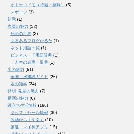
オトナコドモ（特撮・趣味）
(5)
スポーツ
(3)
錯覚
(1)
言葉の魅力
(32)
死語の世界
(3)
あるあるブログかるた
(1)
ネット用語一覧
(1)
ビジネス・IT用語辞典
(1)
「人生の真実」辞典
(1)
水の魅力
(51)
全国・水施設ガイド
(26)
水の雑学
(24)
発明･発見の魅力
(7)
動画の魅力
(6)
役立ち生活情報
(166)
グッズ・セール情報
(30)
飲酒から手を引く
(10)
厳選！マイ神アプリ
(15)
演出のコツ！パーティー
(16)