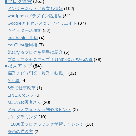
■ブログ運営
(263)
インターネットお役立ち情報
(102)
wordpressプラグイン活用法
(31)
Googleアドセンス＆アフィリエイト
(37)
ツイッター活用術
(52)
facebook活用術
(4)
YouTube活用術
(7)
気になるブログを勝手に紹介
(5)
ブログアクセスアップ！月間100万PVへの道
(38)
■収入アップ
(84)
福業ナビ（副業・複業・転職）
(32)
AI記事
(4)
3分で仕事改革
(1)
LINEスタンプ
(9)
Macのお医者さん
(20)
イラレとフォトショ初心者ヒント
(2)
プログラミング
(10)
1000回プログラミング学習チャレンジ
(10)
漫画の描き方
(2)