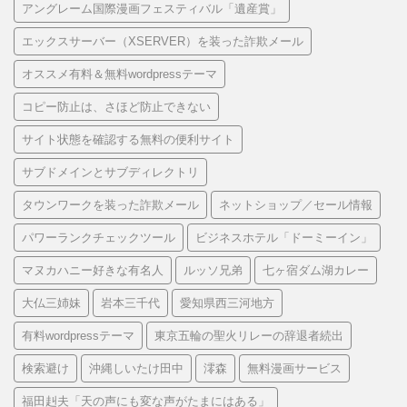
アングレーム国際漫画フェスティバル「遺産賞」
エックスサーバー（XSERVER）を装った詐欺メール
オススメ有料＆無料wordpressテーマ
コピー防止は、さほど防止できない
サイト状態を確認する無料の便利サイト
サブドメインとサブディレクトリ
タウンワークを装った詐欺メール
ネットショップ／セール情報
パワーランクチェックツール
ビジネスホテル「ドーミーイン」
マヌカハニー好きな有名人
ルッソ兄弟
七ヶ宿ダム湖カレー
大仏三姉妹
岩本三千代
愛知県西三河地方
有料wordpressテーマ
東京五輪の聖火リレーの辞退者続出
検索避け
沖縄しいたけ田中
澪森
無料漫画サービス
福田赳夫「天の声にも変な声がたまにはある」