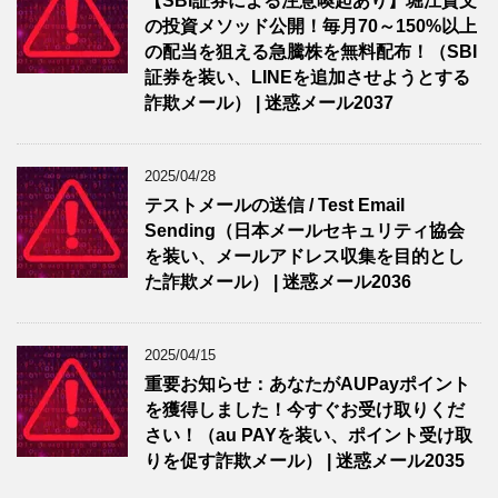
【SBI証券による注意喚起あり】堀江貴文
の投資メソッド公開！毎月70～150%以上
の配当を狙える急騰株を無料配布！（SBI
証券を装い、LINEを追加させようとする
詐欺メール） | 迷惑メール2037
2025/04/28
テストメールの送信 / Test Email
Sending（日本メールセキュリティ協会
を装い、メールアドレス収集を目的とし
た詐欺メール） | 迷惑メール2036
2025/04/15
重要お知らせ：あなたがAUPayポイント
を獲得しました！今すぐお受け取りくだ
さい！（au PAYを装い、ポイント受け取
りを促す詐欺メール） | 迷惑メール2035