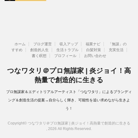
ホーム
ブログ運営
収入アップ
福業ナビ
「無謀」の
すすめ
創造的人生
生活トラブル
白髪対策
充実生活
書く瞑想
プロフィール
お問い合わせ
つなワタリ＠プロ無謀家 | 炎ジョイ！高
熱量で創造的に生きる
プロ無謀家＆エディトリアルアーティスト「つなワタリ」によるブランディ
ング＆創造生活の提案→自分らしく輝き、可能性を追い求めながら生きよ
う！
Copyright© つなワタリ＠プロ無謀家 | 炎ジョイ！高熱量で創造的に生きる
, 2026 All Rights Reserved.