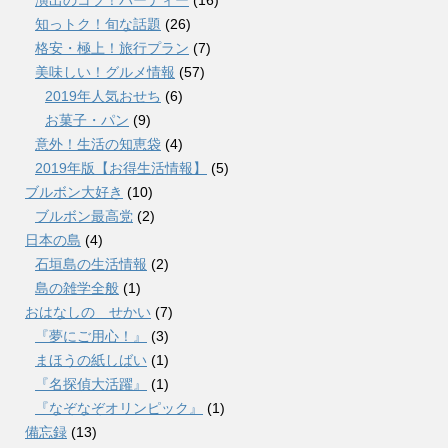
知っトク！旬な話題
(26)
格安・極上！旅行プラン
(7)
美味しい！グルメ情報
(57)
2019年人気おせち
(6)
お菓子・パン
(9)
意外！生活の知恵袋
(4)
2019年版【お得生活情報】
(5)
ブルボン大好き
(10)
ブルボン最高党
(2)
日本の島
(4)
石垣島の生活情報
(2)
島の雑学全般
(1)
おはなしの せかい
(7)
『夢にご用心！』
(3)
まほうの紙しばい
(1)
『名探偵大活躍』
(1)
『なぞなぞオリンピック』
(1)
備忘録
(13)