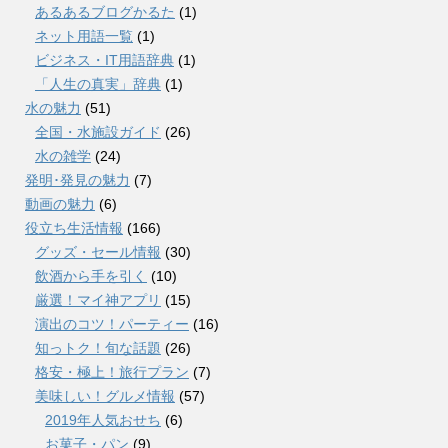
あるあるブログかるた
(1)
ネット用語一覧
(1)
ビジネス・IT用語辞典
(1)
「人生の真実」辞典
(1)
水の魅力
(51)
全国・水施設ガイド
(26)
水の雑学
(24)
発明･発見の魅力
(7)
動画の魅力
(6)
役立ち生活情報
(166)
グッズ・セール情報
(30)
飲酒から手を引く
(10)
厳選！マイ神アプリ
(15)
演出のコツ！パーティー
(16)
知っトク！旬な話題
(26)
格安・極上！旅行プラン
(7)
美味しい！グルメ情報
(57)
2019年人気おせち
(6)
お菓子・パン
(9)