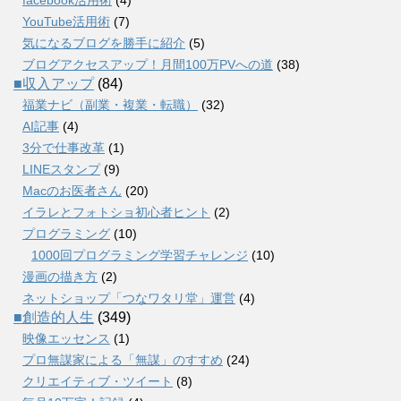
YouTube活用術
(7)
気になるブログを勝手に紹介
(5)
ブログアクセスアップ！月間100万PVへの道
(38)
■収入アップ
(84)
福業ナビ（副業・複業・転職）
(32)
AI記事
(4)
3分で仕事改革
(1)
LINEスタンプ
(9)
Macのお医者さん
(20)
イラレとフォトショ初心者ヒント
(2)
プログラミング
(10)
1000回プログラミング学習チャレンジ
(10)
漫画の描き方
(2)
ネットショップ「つなワタリ堂」運営
(4)
■創造的人生
(349)
映像エッセンス
(1)
プロ無謀家による「無謀」のすすめ
(24)
クリエイティブ・ツイート
(8)