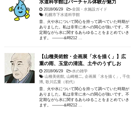
水道科学館はバーチャル体験が魅力
2018/06/29
-
全国・水施設ガイド
札幌市下水道科学館
昔、火や水について関心を持って調べていた時期が
ありました。私は非常に水への関心が強いです。不
定期ながら水に関するあらゆることをまとめていき
ます。 ———&#8212 …
【山種美術館・企画展「水を描く」】広
重の雨、玉堂の清流、土牛のうずしお
2018/06/29
-
水の雑学
山種美術館
,
山崎種二
,
企画展「水を描く」
,
千住
博
,
歌川広重（初代）
昔、火や水について関心を持って調べていた時期が
ありました。私は非常に水への関心が強いです。不
定期ながら水に関するあらゆることをまとめていき
ます。 ———&#8212 …