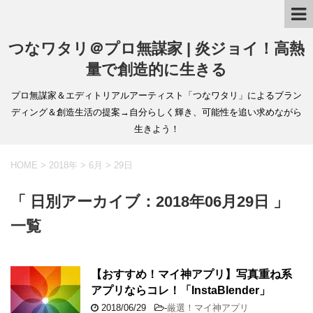
つなワタリ＠プロ無謀家 | 炎ジョイ！高熱
量で創造的に生きる
プロ無謀家＆エディトリアルアーティスト「つなワタリ」によるブラン
ディング＆創造生活の提案→自分らしく輝き、可能性を追い求めながら
生きよう！
HOME
>
2018年
>
6月
>
29日
「 日別アーカイブ：2018年06月29日 」
一覧
【おすすめ！マイ神アプリ】写真重ね系
アプリならコレ！「InstaBlender」
2018/06/29
-
厳選！マイ神アプリ