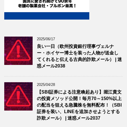
2025/06/17
良い一日（欧州投資銀行理事ヴェルナ
ー・ホイヤー博士を装った人物が送金し
てくれると伝える古典的詐欺メール） | 迷
惑メール2038
2025/04/28
【SBI証券による注意喚起あり】堀江貴文
の投資メソッド公開！毎月70～150%以上
の配当を狙える急騰株を無料配布！（SBI
証券を装い、LINEを追加させようとする
詐欺メール） | 迷惑メール2037