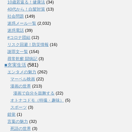
10歳若返る！健康法
(34)
40代から！白髪対策
(13)
社会問題
(149)
迷惑メール一覧
(2,032)
迷惑電話
(39)
#コロナ団結
(12)
リスク回避！防災情報
(16)
謝罪文一覧
(154)
尋常乾癬 闘病記
(3)
■充実生活
(581)
エンタメの魅力
(262)
マーベル映画
(22)
漫画の世界
(213)
漫画で自分を鼓舞する
(22)
オトナコドモ（特撮・趣味）
(5)
スポーツ
(3)
錯覚
(1)
言葉の魅力
(32)
死語の世界
(3)