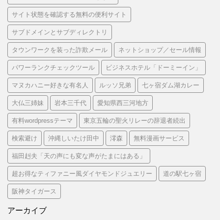
サイト状態を確認する無料の便利サイト
サブドメインとサブディレクトリ
タウンワークを装った詐欺メール
ネットショップ／セール情報
パワーランクチェックツール
ビジネスホテル「ドーミーイン」
マヌカハニー好きな有名人
ルッソ兄弟
七ヶ宿ダム湖カレー
大仏三姉妹
岩本三千代
愛知県西三河地方
有料wordpressテーマ
東京五輪の聖火リレーの辞退者続出
検索避け
沖縄しいたけ田中
澪森
無料漫画サービス
福田赳夫「天の声にも変な声がたまにはある」
超お得なティファニー風ダイヤモンドジュエリー
道の駅七ヶ宿
阪神タイガース
アーカイブ