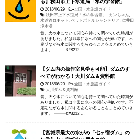
る】秋田市上下水道局「水の学習館」
2018/06/29
-
全国・水施設ガイド
秋田市上下水道局「水の学習館」
,
カンちゃん
,
水道管ロボット
,
ペットボトルシャンデリア
,
仁井田
浄水場
昔、火や水について関心を持って調べていた時期が
ありました。私は非常に水への関心が強いです。不
定期ながら水に関するあらゆることをまとめていき
ます。 ———&#8212 …
【ダム内の操作室見学も可能】ダムのす
べてがわかる！大川ダム＆資料館
2018/06/29
-
全国・水施設ガイド
大川ダム＆資料館
昔、火や水について関心を持って調べていた時期が
ありました。私は非常に水への関心が強いです。不
定期ながら水に関するあらゆることをまとめていき
ます。 ———&#8212 …
【宮城県最大の水がめ「七ヶ宿ダム」の