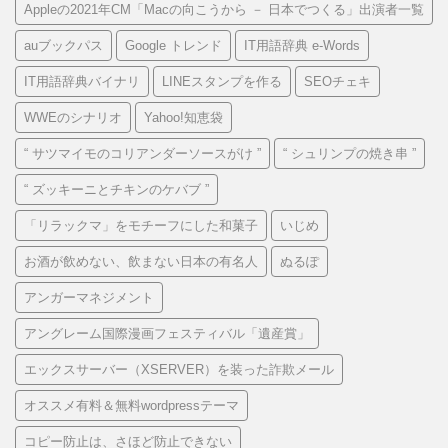
Appleの2021年CM「Macの向こうから － 日本でつくる」出演者一覧
auブックパス
Google トレンド
IT用語辞典 e-Words
IT用語辞典バイナリ
LINEスタンプを作る
SEOチェキ
WWEのシナリオ
Yahoo!知恵袋
“ サツマイモのコリアンダーソースがけ ”
“ シュリンプの焼き串 ”
“ ズッキーニとチキンのケバブ ”
「リラックマ」をモチーフにした和菓子
いじめ
お酒が飲めない、飲まない日本の有名人
ぬるぽ
アンガーマネジメント
アングレーム国際漫画フェスティバル「遺産賞」
エックスサーバー（XSERVER）を装った詐欺メール
オススメ有料＆無料wordpressテーマ
コピー防止は、さほど防止できない