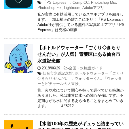
「PS Express」
,
Comp CC
,
Photoshop Mix
,
Photoshop Fix
,
Lightroom
,
Adobeアプリ
私が実際に有効活用しているスマホアプリを紹介し
ます。 加工補正の雄ここにあり！「PS Express」
Adobe社が提供している無料の写真加工アプリ「PS
Express」は究極の画像 …
【ボトルドウォーター「ごくり◇きらり
せんだい」が人気】青葉区にある仙台市
水道記念館
2018/06/29
-
全国・水施設ガイド
仙台市水道記念館
,
ボトルドウォーター「ごくり
◇きらり せんだい」
,
ウォッターくん
,
「ウォッタ
ーとピチャールの大冒険」
昔、火や水について関心を持って調べていた時期が
ありました。私は非常に水への関心が強いです。不
定期ながら水に関するあらゆることをまとめていき
ます。 ———&#8212 …
【水道100年の歴史がギュッと詰まってい