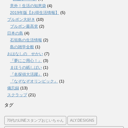
意外！生活の知恵袋
(4)
2019年版【お得生活情報】
(5)
ブルボン大好き
(10)
ブルボン最高党
(2)
日本の島
(4)
石垣島の生活情報
(2)
島の雑学全般
(1)
おはなしの せかい
(7)
『夢にご用心！』
(3)
まほうの紙しばい
(1)
『名探偵大活躍』
(1)
『なぞなぞオリンピック』
(1)
備忘録
(13)
スクラップ
(21)
タグ
70代のLINEスタンプおじいちゃん
ALY.DESIGNS