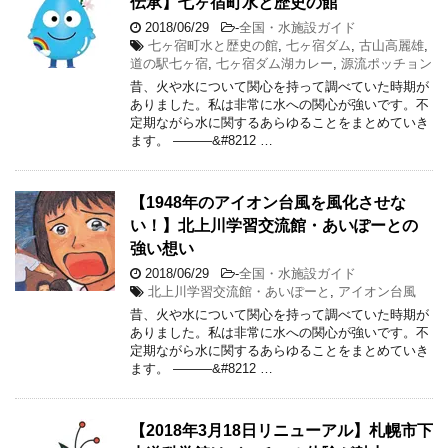
伝承】七ヶ宿町水と歴史の館
2018/06/29
-
全国・水施設ガイド
七ヶ宿町水と歴史の館
,
七ヶ宿ダム
,
古山高麗雄
,
道の駅七ヶ宿
,
七ヶ宿ダム湖カレー
,
源流ポッチョン
昔、火や水について関心を持って調べていた時期が
ありました。私は非常に水への関心が強いです。不
定期ながら水に関するあらゆることをまとめていき
ます。 ———&#8212 …
【1948年のアイオン台風を風化させな
い！】北上川学習交流館・あいぽーとの
強い想い
2018/06/29
-
全国・水施設ガイド
北上川学習交流館・あいぽーと
,
アイオン台風
昔、火や水について関心を持って調べていた時期が
ありました。私は非常に水への関心が強いです。不
定期ながら水に関するあらゆることをまとめていき
ます。 ———&#8212 …
【2018年3月18日リニューアル】札幌市下