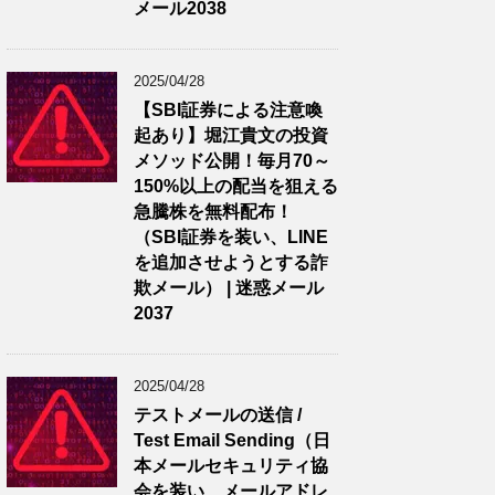
メール2038
2025/04/28
【SBI証券による注意喚
起あり】堀江貴文の投資
メソッド公開！毎月70～
150%以上の配当を狙える
急騰株を無料配布！
（SBI証券を装い、LINE
を追加させようとする詐
欺メール） | 迷惑メール
2037
2025/04/28
テストメールの送信 /
Test Email Sending（日
本メールセキュリティ協
会を装い、メールアドレ