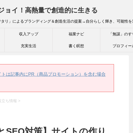
炎ジョイ！高熱量で創造的に生きる
ワタリ」によるブランディング＆創造生活の提案→自分らしく輝き、可能性を
収入アップ
福業ナビ
「無謀」のす
充実生活
書く瞑想
プロフィー
イトは記事内にPR（商品プロモーション）を含む場合
役立ち情報
>
とSEO対策】サイトの作り