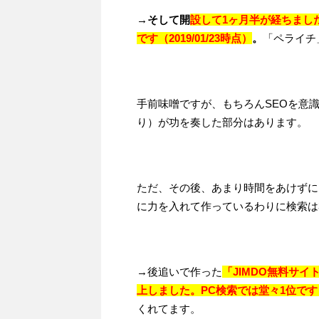
→そして開
設して1ヶ月半が経ちまし
です（2019/01/23時点）
。
「ペライチ
手前味噌ですが、もちろんSEOを意
り）が功を奏した部分はあります。
ただ、その後、あまり時間をあけずに
に力を入れて作っているわりに検索は
→後追いで作った
「JIMDO無料サ
上しました。PC検索では堂々1位です（20
くれてます。