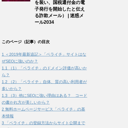
を装い、国税還付金の電
子発行を開始したと伝え
る詐欺メール） | 迷惑メ
ール2034
このページ（記事）の目次
1
＜2019年最新追記＞「ペライチ」サイトはな
ぜSEOに強いのか？
1.1
（1）「ペライチ」のドメイン評価が高いか
ら？
1.2
（2）「ペライチ」自体、質の高い利用者が
多いから？
1.3
（3）他にSEOに強い理由はある？ コード
の書かれ方が美しいから？
2
無料ホームページサービス「ペライチ」の基
本情報
3
「ペライチ」の登録方法からサイト公開まで