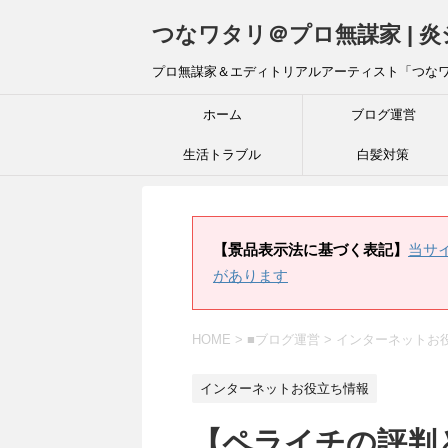
つなワタリ＠プロ無謀家 | 
プロ無謀家＆エディトリアルアーティスト「つな
ホーム
ブログ運営
生活トラブル
白髪対策
【景品表示法に基づく表記】
当サ
があります
HOME
>
■ブログ運営
>
インターネットお
インターネットお役立ち情報
【ペライチの評判