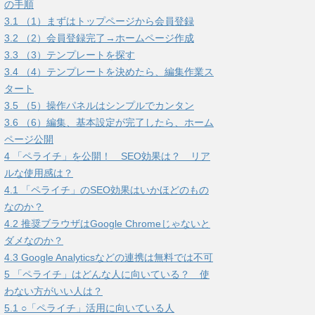
の手順
3.1
（1）まずはトップページから会員登録
3.2
（2）会員登録完了→ホームページ作成
3.3
（3）テンプレートを探す
3.4
（4）テンプレートを決めたら、編集作業ス
タート
3.5
（5）操作パネルはシンプルでカンタン
3.6
（6）編集、基本設定が完了したら、ホーム
ページ公開
4
「ペライチ」を公開！ SEO効果は？ リア
ルな使用感は？
4.1
「ペライチ」のSEO効果はいかほどのもの
なのか？
4.2
推奨ブラウザはGoogle Chromeじゃないと
ダメなのか？
4.3
Google Analyticsなどの連携は無料では不可
5
「ペライチ」はどんな人に向いている？ 使
わない方がいい人は？
5.1
○「ペライチ」活用に向いている人