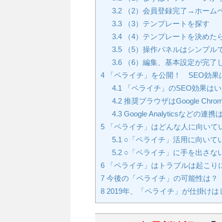
3.2
（2）会員登録完了→ホーム
3.3
（3）テンプレートを探す
3.4
（4）テンプレートを決めた
3.5
（5）操作パネルはシンプル
3.6
（6）編集、基本設定が完了
4
「ペライチ」を公開！ SEO効果
4.1
「ペライチ」のSEO効果は
4.2
推奨ブラウザはGoogle Ch
4.3
Google Analyticsなどの
5
「ペライチ」はどんな人に向いて
5.1
○「ペライチ」活用に向いて
5.2
○「ペライチ」に手を出さな
6
「ペライチ」はトラブルは起こり
7
今後の「ペライチ」の可能性は？
8
2019年、「ペライチ」が仕掛けは