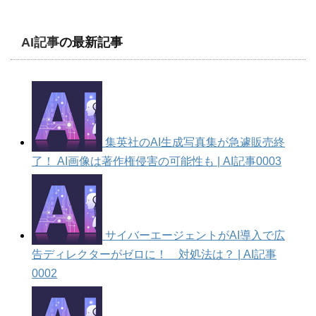
AI記事
の最新記事
集英社のAI生成写真集が急遽販売終
了！ AI画像は著作権侵害の可能性も | AI記事0003
サイバーエージェントがAI導入で広
告ディレクターがゼロに！ 対処法は？ | AI記事
0002