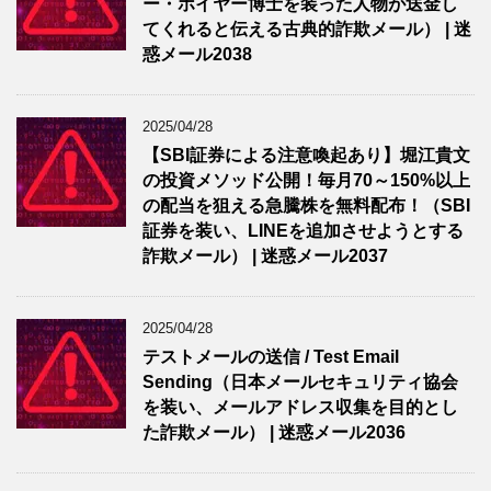
ー・ホイヤー博士を装った人物が送金し
てくれると伝える古典的詐欺メール） | 迷
惑メール2038
2025/04/28
【SBI証券による注意喚起あり】堀江貴文
の投資メソッド公開！毎月70～150%以上
の配当を狙える急騰株を無料配布！（SBI
証券を装い、LINEを追加させようとする
詐欺メール） | 迷惑メール2037
2025/04/28
テストメールの送信 / Test Email
Sending（日本メールセキュリティ協会
を装い、メールアドレス収集を目的とし
た詐欺メール） | 迷惑メール2036