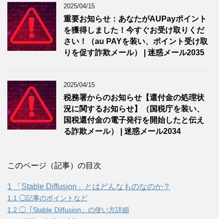
2025/04/15
重要お知らせ：あなたがAUPayポイント
を獲得しました！今すぐお受け取りくだ
さい！（au PAYを装い、ポイント受け取
りを促す詐欺メール） | 迷惑メール2035
2025/04/15
税務署からのお知らせ【還付金の処理状
況に関するお知らせ】（国税庁を装い、
国税還付金の電子発行を開始したと伝え
る詐欺メール） | 迷惑メール2034
このページ（記事）の目次
1
「Stable Diffusion」とはどんなものなのか？
1.1
◯記事のポイントなど
1.2
◯「Stable Diffusion」の使い方詳細