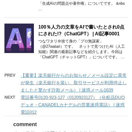
「生成AIの問題点や著作権」についてです。 &nbs
…
100％人力の文章をAIで書いたとされ0点
にされた!?（ChatGPT） | AI記事0001
つなワタリ＠捨て身の「プロ無謀家」
（@27watari）です。 ネットで見つけたAI（人工
知能）関連の最新記事などを紹介します。今回は
「ChatGPT（チャットGPT）」についてです。 …
PREV
【重要】楽天銀行からのお知らせ／メール設定に異常
が発生（楽天銀行を装い、取引サービスが利用停止し
ましたと驚かす詐欺メール） | 迷惑メール1639
NEXT
電話番号0120-923-127（0120923127）（化粧品DUO
デュオ・CANADELカナデルの営業迷惑電話） | 迷惑
電話012
comment