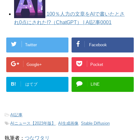
100％人力の文章をAIで書いたとさ
れ0点にされた!?（ChatGPT） | AI記事0001
Twitter
Facebook
Google+
Pocket
B!
はてブ
LINE
-
AI記事
-
AIニュース【2023年版】
,
AI生成画像
,
Stable Diffusion
執筆者：
つなワタリ