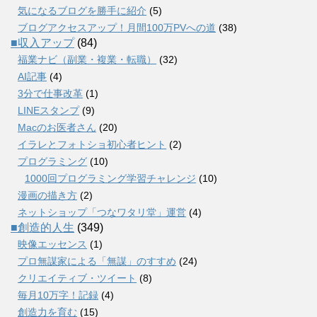
気になるブログを勝手に紹介
(5)
ブログアクセスアップ！月間100万PVへの道
(38)
■収入アップ
(84)
福業ナビ（副業・複業・転職）
(32)
AI記事
(4)
3分で仕事改革
(1)
LINEスタンプ
(9)
Macのお医者さん
(20)
イラレとフォトショ初心者ヒント
(2)
プログラミング
(10)
1000回プログラミング学習チャレンジ
(10)
漫画の描き方
(2)
ネットショップ「つなワタリ堂」運営
(4)
■創造的人生
(349)
映像エッセンス
(1)
プロ無謀家による「無謀」のすすめ
(24)
クリエイティブ・ツイート
(8)
毎月10万字！記録
(4)
創造力を育む
(15)