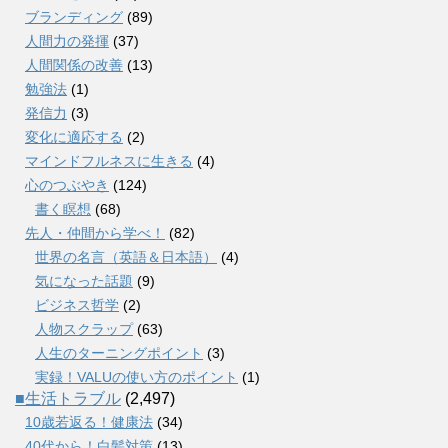
ブランディング
(89)
人間力の発揮
(37)
人間関係の改善
(13)
勉強法
(1)
発信力
(3)
変化に適応する
(2)
マインドフルネスに生きる
(4)
心のつぶやき
(124)
書く瞑想
(68)
先人・仲間から学べ！
(82)
世界の名言（英語＆日本語）
(4)
気になった話題
(9)
ビジネス哲学
(2)
人物スクラップ
(63)
人生のターニングポイント
(3)
実録！VALUの使い方のポイント
(1)
■生活トラブル
(2,497)
10歳若返る！健康法
(34)
40代から！白髪対策
(13)