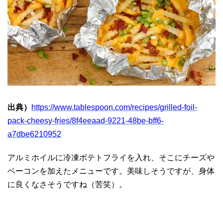
出典）
https://www.tablespoon.com/recipes/grilled-foil-
pack-cheesy-fries/8f4eeaad-9221-48be-bff6-
a7dbe6210952
アルミホイルに冷凍ポテトフライを入れ、そこにチーズや
ベーコンを加えたメニューです。美味しそうですが、身体
に良くなさそうですね（苦笑）。