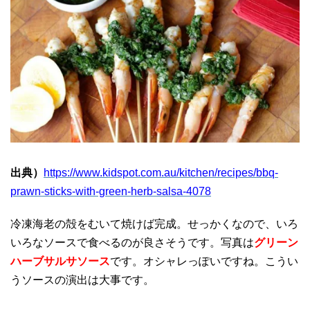
出典）
https://www.kidspot.com.au/kitchen/recipes/bbq-
prawn-sticks-with-green-herb-salsa-4078
冷凍海老の殻をむいて焼けば完成。せっかくなので、いろ
いろなソースで食べるのが良さそうです。写真は
グリーン
ハーブサルサソース
です。オシャレっぽいですね。こうい
うソースの演出は大事です。