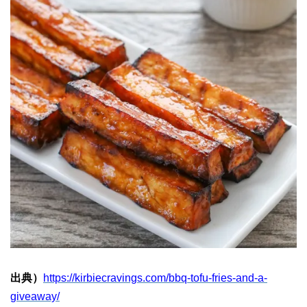
出典）
https://kirbiecravings.com/bbq-tofu-fries-and-a-
giveaway/