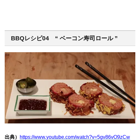
BBQレシピ04 “ ベーコン寿司ロール ”
出典）
https://www.youtube.com/watch?v=5gv86vO9zCw