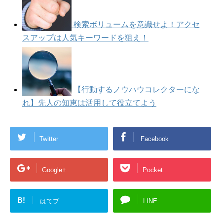
検索ボリュームを意識せよ！アクセ
スアップは人気キーワードを狙え！
【行動するノウハウコレクターにな
れ】先人の知恵は活用して役立てよう
Twitter
Facebook
Google+
Pocket
B!
はてブ
LINE