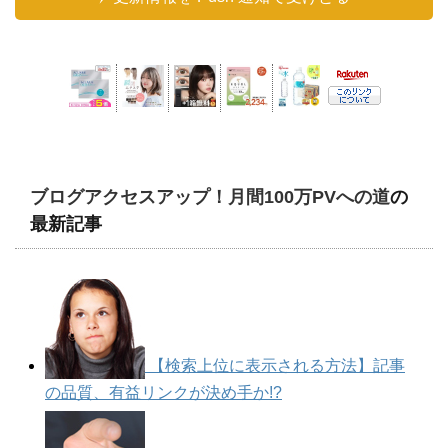
ブログアクセスアップ！月間100万PVへの道
の
最新記事
【検索上位に表示される方法】記事
の品質、有益リンクが決め手か!?