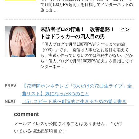
で月間100万PV超え」を目指してインターネットの
旅に出 …
来訪者ゼロの行進！ 改善急務！ ヒン
トはドラッカーの四人目の男
「個人ブログで月間100万PV超えするまでの旅
（003）」です。 発信は大事だとお題目を唱えて
も、実践が伴っていないのでは説得力がない。だか
ら「個人ブログで月間100万PV超え」を目指してイ
ンターネッ …
PREV
【72時間ホンネテレビ「3人だけの72曲生ライブ」全
曲リスト】気になった3つのこと
NEXT
（5）スピード感〜創造的に生きるための覚え書き
comment
メールアドレスが公開されることはありません。
*
が付
いている欄は必須項目です