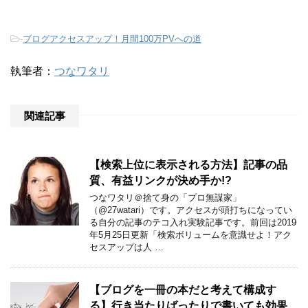
-
ブログアクセスアップ！月間100万PVへの道
執筆者：
つなワタリ
関連記事
【検索上位に表示される方法】記事の品
質、有益リンクが決め手か!?
つなワタリ＠捨て身の「プロ無謀家」
（@27watari）です。アクセスが頭打ちになってい
る自分の記事のテコ入れ実験記事です。前回は2019
年5月25日更新「検索ボリュームを意識せよ！アク
セスアップは人 …
【ブログを一冊の本だと考えて構成す
る】行き当たりばったりで書いても効果